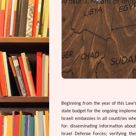
Article 3. Means of Imp
Beginning from the year of this Law’s
state budget for the ongoing implement
Israeli embassies in all countries wh
for: disseminating information abo
Israel Defense Forces; verifying th