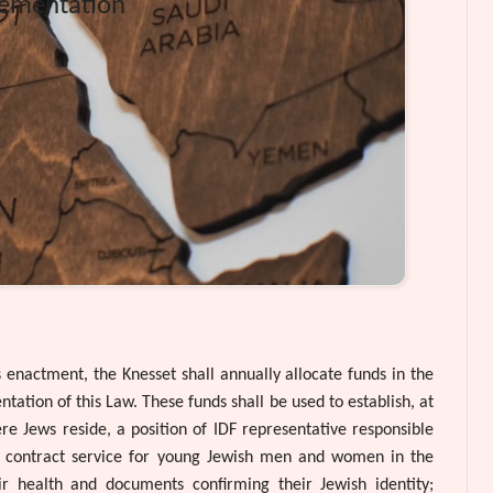
d
lementation
e
o
 enactment, the Knesset shall annually allocate funds in the
ation of this Law. These funds shall be used to establish, at
ere Jews reside, a position of IDF representative responsible
ut contract service for young Jewish men and women in the
eir health and documents confirming their Jewish identity;