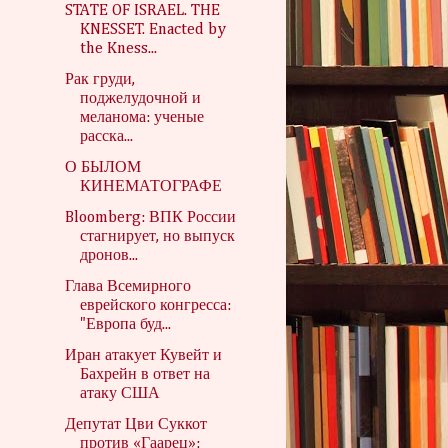
STATE OF ISRAEL. THE
KNESSET. Enacted by
the Kness...
Рак груди,
поджелудочной и
меланома: ученые
расска...
О БЫЛОМ
КИНЕМАТОГРАФЕ
Bloomberg: ВПК России
стагнирует, но выпуск
дронов...
Глава Всемирного
еврейского конгресса:
"Европа буд...
Иран атакует Кувейт и
Бахрейн в ответ на
атаку США
Депутат Цви Суккот
против «Гаарец»: