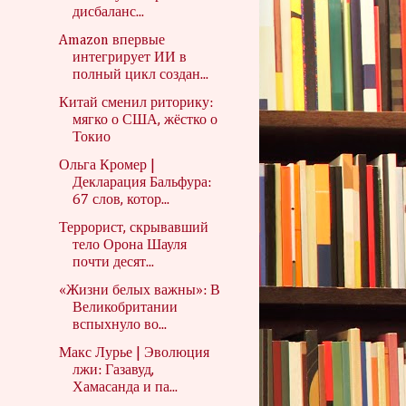
дисбаланс...
Amazon впервые
интегрирует ИИ в
полный цикл создан...
Китай сменил риторику:
мягко о США, жёстко о
Токио
Ольга Кромер |
Декларация Бальфура:
67 слов, котор...
Террорист, скрывавший
тело Орона Шауля
почти десят...
«Жизни белых важны»: В
Великобритании
вспыхнуло во...
Макс Лурье | Эволюция
лжи: Газавуд,
Хамасанда и па...