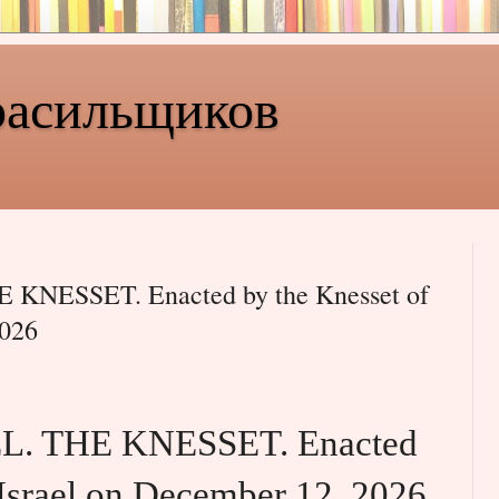
расильщиков
KNESSET. Enacted by the Knesset of
2026
L. THE KNESSET. Enacted
 Israel on December 12, 2026