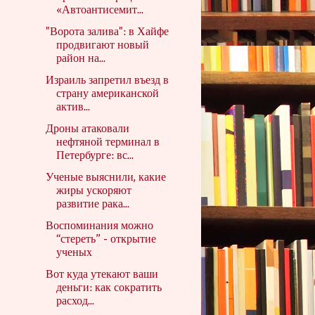
«Автоантисемит...
"Ворота залива": в Хайфе
продвигают новый
район на...
Израиль запретил въезд в
страну американской
актив...
Дроны атаковали
нефтяной терминал в
Петербурге: вс...
Ученые выяснили, какие
жиры ускоряют
развитие рака...
Воспоминания можно
“стереть” - открытие
ученых
Вот куда утекают ваши
деньги: как сократить
расход...