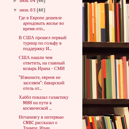
►
июн. 04
(46)
▼
июн. 03
(40)
Где в Европе дешевле
арендовать жилье во
время отп...
В США прошел первый
турнир по гольфу в
поддержку И...
США нашли чем
ответить, на главный
козырь Ирана - СМИ
"Извините, евреев не
заселяем": баварский
отель от...
Хаббл показал галактику
M88 на пути к
космической ...
Нетаниягу в интервью
CNBC рассказал о
Трампе, Иран...