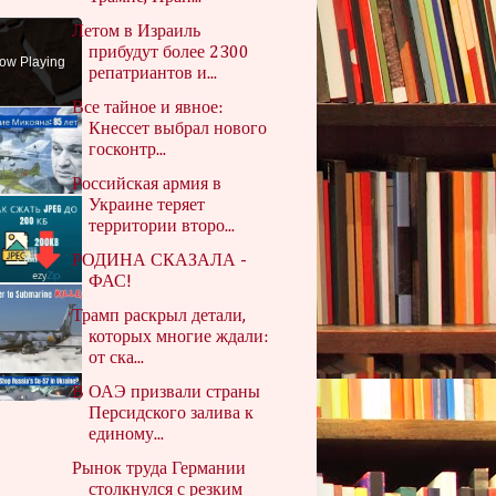
Летом в Израиль
прибудут более 2300
ow Playing
репатриантов и...
Все тайное и явное:
Кнессет выбрал нового
госконтр...
Российская армия в
Украине теряет
территории второ...
РОДИНА СКАЗАЛА -
ФАС!
Трамп раскрыл детали,
которых многие ждали:
от ска...
В ОАЭ призвали страны
Персидского залива к
единому...
Рынок труда Германии
столкнулся с резким