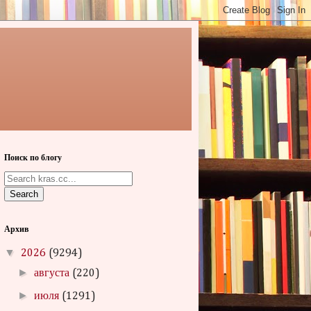
Поиск по блогу
Search
Архив
▼
2026
(9294)
►
августа
(220)
►
июля
(1291)