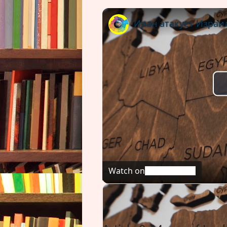
Watch on
Иран атакует Израиль_ обостр