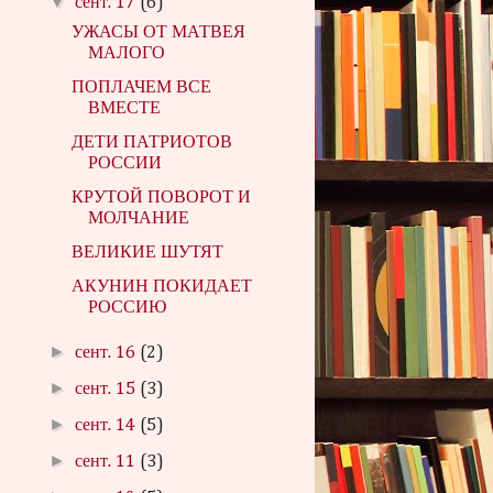
▼
сент. 17
(6)
УЖАСЫ ОТ МАТВЕЯ
МАЛОГО
ПОПЛАЧЕМ ВСЕ
ВМЕСТЕ
ДЕТИ ПАТРИОТОВ
РОССИИ
КРУТОЙ ПОВОРОТ И
МОЛЧАНИЕ
ВЕЛИКИЕ ШУТЯТ
АКУНИН ПОКИДАЕТ
РОССИЮ
►
сент. 16
(2)
►
сент. 15
(3)
►
сент. 14
(5)
►
сент. 11
(3)