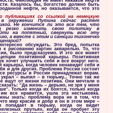
дность. Финляндия не имеет никакой нефти
сти. Казалось бы, богатство должно быть
роданной нефти, но оказывается, что это
о публикациях со ссылкой на немецкую
 окружении Путина сейчас растет
икой. Не кончится ли это все тем, что
т резко изменить свою политику в
ойти на попятный, свернуть всю эту
ию, а вместе с этим и санкции тихонечко
ценарий?
нтересно обсуждать. Это бред, попытка
 к рисованию картин акварелью. То, что
сии, было предсказуемо. И это все может
цепции позитивной карьеры. Позитивная
ек хочет улучшить себя и все вокруг него.
й карьеры, когда человек ненавидит себя и
ебя и для других. Проблема России состоит
все ресурсы в России принадлежат ворам.
украл – выпил – в тюрьму... Точно так же
не ищут от жизни позитива. Они мечтали о
сказать: "Да жизнь – дерьмо, не зря у меня
ше". Только когда их боятся, только когда
 им все нравится, ушла эта нестыковка.
жны знать: проблема вора не в том, что
 что мир красив и добр и он в этом мире –
р попадает в тюрьму, когда он видит
елезных прутьях, когда он пробует эту