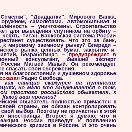
емерки", "Двадцатки", Мирового Банка,
 оружием, самолетами. Автомобильная и
ышленность
–
уничтожены. Строительство
акет для выведения спутников на орбиту
–
, нефть, титан. Банковская система России
рестанет существовать. Что это за банк,
а к мировому заемному рынку? Впереди
–
йского рынка ценных бумаг, закрытие и
иятий, безработица",
–
предупреждает в
онный консультант, бывший эксперт
 России Матвей Малый. Он рекомендует
ее спасать свои сбережения.
тся на благосостоянии и душевном здоровье
ссказал
Радио Свобода.
 как санкции скажутся на путинских
рациях, но мало кто задумывается о том,
ом простого российского обывателя, к
 Какой ваш прогноз?
ийский обыватель полностью причастен к
 своей страны, он обязан контролировать
а свой выбор. Поэтому не причастны к этой
ко иностранцы. Второе: я думаю, что и
реакция России приведут к появлению
мического кризиса в России. И это очень