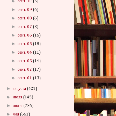
►
сент. 10
(5)
►
сент. 09
(6)
►
сент. 08
(6)
►
сент. 07
(3)
►
сент. 06
(16)
►
сент. 05
(18)
►
сент. 04
(11)
►
сент. 03
(14)
►
сент. 02
(17)
►
сент. 01
(13)
►
августа
(421)
►
июля
(145)
►
июня
(736)
►
мая
(661)