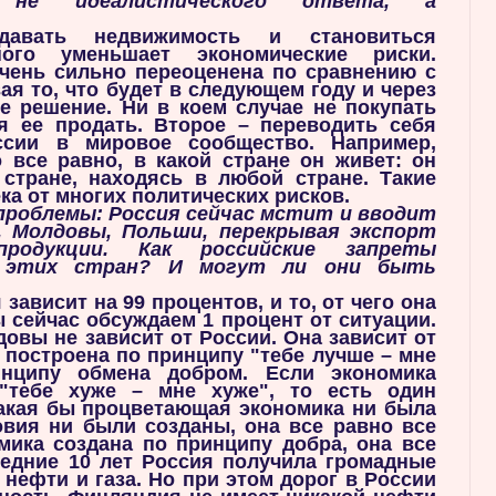
 не идеалистического ответа, а
давать недвижимость и становиться
ого уменьшает экономические риски.
чень сильно переоценена по сравнению с
ая то, что будет в следующем году и через
е решение. Ни в коем случае не покупать
я ее продать. Второе – переводить себя
ссии в мировое сообщество. Например,
 все равно, в какой стране он живет: он
стране, находясь в любой стране. Такие
ка от многих политических рисков.
проблемы: Россия сейчас мстит и вводит
, Молдовы, Польши, перекрывая экспорт
 продукции. Как российские запреты
е этих стран? И могут ли они быть
я зависит на 99 процентов, и то, от чего она
ы сейчас обсуждаем 1 процент от ситуации.
овы не зависит от России. Она зависит от
а построена по принципу "тебе лучше – мне
инципу обмена добром. Если экономика
"тебе хуже – мне хуже", то есть один
какая бы процветающая экономика ни была
овия ни были созданы, она все равно все
мика создана по принципу добра, она все
ледние 10 лет Россия получила громадные
 нефти и газа. Но при этом дорог в России