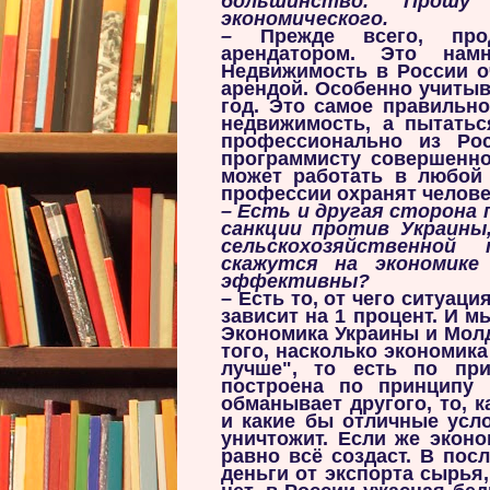
большинство. Прошу
экономического.
–
Прежде всего, про
арендатором. Это намн
Недвижимость в России о
арендой. Особенно учитыв
год. Это самое правильно
недвижимость, а пытатьс
профессионально из Ро
программисту совершенно
может работать в любой 
профессии охранят челове
–
Есть и другая сторона 
санкции против Украины
сельскохозяйственной
скажутся на экономик
эффективны?
– Есть то, от чего ситуаци
зависит на 1 процент. И м
Экономика Украины и Молд
того, насколько экономик
лучше", то есть по пр
построена по принципу 
обманывает другого, то, 
и какие бы отличные усл
уничтожит. Если же эконо
равно всё создаст. В пос
деньги от экспорта сырья,