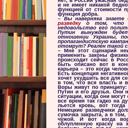
нет, в России ужасная бе
и не имеет никакой бедно
функцией от стоимости п
функция добра.
– Вы наверняка знаете
разведку
о том, что в
недовольство его полит
Путин вынужден буде
отношении Украины, п
пропагандистскую кампан
отомрут? Реален такой с
– Мне этот сценарий неи
применить законы физики
происходит сейчас в Рос
быть описано вот в кон
карьера – это когда челов
Есть концепция негативно
хочет ухудшить все для с
в том, что вся власть и 
Воры живут по принципу: 
Путин и его друзья. Они 
ситуации, когда они могут 
все время так гадко на ду
льется кровь, вот тогда
Немецкие разведчики дол
сумочка закрыта, а в том,
чужой. И вот когда во
облупленную краску на ж