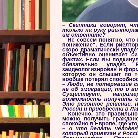
–
Скептики говорят, ч
только на руку риелтора
им ответите?
– Не совсем понятно, что
понижение". Если риелтор
скоро драматически упадет
объективно оценивает си
фактах. Если вы подкинул
обязательно упадет. 
заидеологизирован и форм
которую он слышит по те
вообще потерял способно
–
Люди, не потерявшие 
не об эмиграции, то о в
Существует, наприм
возможность получить е
Это резонное решение, 
России и приобрести в Л
– Конечно, это правильно
можно получить гражданс
спокойно в Европе, где уг
–
А что делать человек
который привязан к Росси