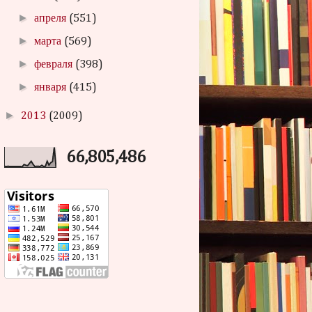
►
апреля
(551)
►
марта
(569)
►
февраля
(398)
►
января
(415)
►
2013
(2009)
66,805,486