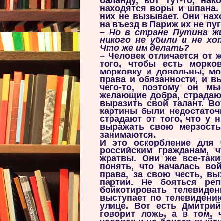
баланду, вот тут-то, на
находятся воры и шпана.
них не вызывает. Они нах
на въезд в Париж их не пу
–
Но в стране Путина жи
никого не убили и не хо
Что же им делать?
– Человек отличается от 
того, чтобы есть морко
морковку и довольны, мо
права и обязанности, и в
чего-то, поэтому он м
желающие добра, страдают
выразить свой талант. Во
картины были недостаточ
страдают от того, что у 
выражать свою мерзость
занимаются.
И это оскорбление для ч
российским гражданам, 
жратвы. Они же все-таки
понять, что началась во
права, за свою честь, вы
партии. Не бояться реп
бойкотировать телевиден
выступает по телевидени
улице. Вот есть Дмитрий
говорит ложь, а в том, 