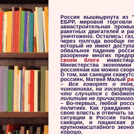
Россия вышвырнута из "С
ЕБРР, мировой торговли
авиастроительная пром
ракетных двигателей и р
уничтожено. Остались: газ
через полгода вообще пе
который не имеет доступ
обвальное падение росси
разорение многих предпр
своем блоге
инвестици
Министерства экономики
россиянам как можно скор
О том, как санкции скажу
россиян,
Матвей Малый
ра
– Все говорят о том,
чиновниках, на госкорпо
что случится с бюджет
политике не причастного.
– Во-первых, любой росс
политике. Как гражданин
свою власть и отвечать з
ситуации в России толь
санкции, и пацанская 
крупномасштабного эконо
хорошо.