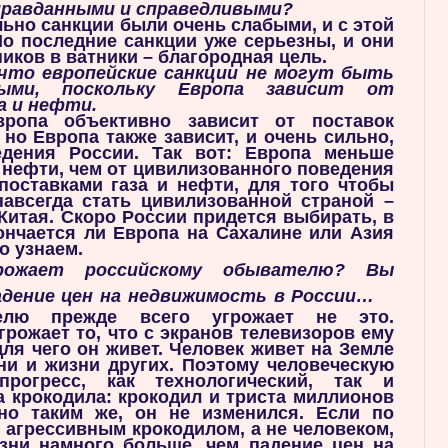
правданными и справедливыми?
льно санкции были очень слабыми, и с этой
Но последние санкции уже серьезны, и они
ников в ватники – благородная цель.
 что европейские санкции не могут быть
ными, поскольку Европа зависит от
а и нефти.
вропа объективно зависит от поставок
 но Европа также зависит, и очень сильно,
едения России. Так вот: Европа меньше
и нефти, чем от цивилизованного поведения
поставками газа и нефти, для того чтобы
навсегда стать цивилизованной страной –
итая. Скоро России придется выбирать, в
ончается ли Европа на Сахалине или Азия
о узнаем.
ожает российскому обывателю? Вы
адение цен на недвижимость в России…
елю прежде всего угрожает не это.
рожает то, что с экранов телевизоров ему
ля чего он живет. Человек живет на Земле
ни и жизни других. Поэтому человеческую
прогресс, как технологический, так и
 крокодила: крокодил и триста миллионов
но таким же, он не изменился. Если по
ь агрессивным крокодилом, а не человеком,
изни намного больше, чем падение цен на