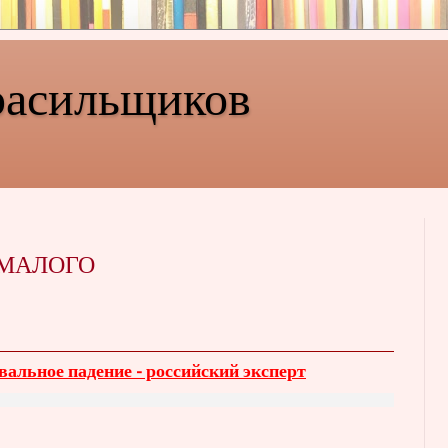
расильщиков
 МАЛОГО
альное падение - российский эксперт