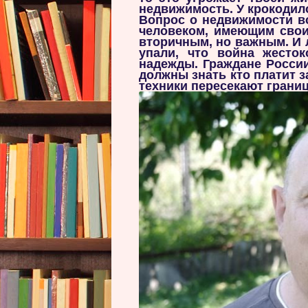
недвижимость. У крокодил
Вопрос о недвижимости вс
человеком, имеющим свои
вторичным, но важным. И 
упали, что война жесток
надежды. Граждане России
должны знать кто платит з
техники пересекают грани