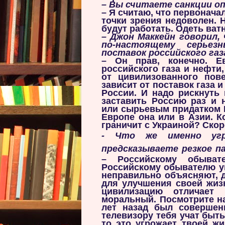
– Вы считаете санкции о
– Я считаю, что первонача
точки зрения недоволен. 
будут работать. Одеть ват
–
Джон Маккейн говорил,
по-настоящему серьез
поставок российского газ
– Он прав, конечно. Е
российского газа и нефти,
от цивилизованного пов
зависит от поставок газа 
России. И надо рискнуть 
заставить Россию раз и 
или сырьевым придатком К
Европе она или в Азии. К
граничит с Украиной? Скор
- Что же именно угр
предсказываете резкое п
– Российскому обыват
Российскому обывателю уг
неправильно объясняют, д
для улучшения своей жиз
цивилизацию отличает 
моральный. Посмотрите на
лет назад был совершен
телевизору тебя учат быт
то это угрожает твоей ж