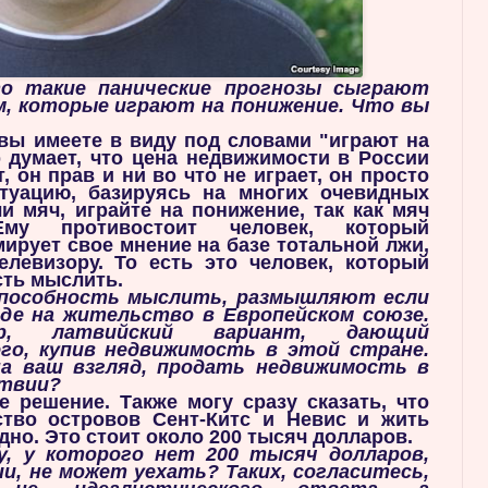
то такие панические прогнозы сыграют
м, которые играют на понижение. Что вы
 вы имеете в виду под словами "играют на
 думает, что цена недвижимости в России
, он прав и ни во что не играет, он просто
туацию, базируясь на многих очевидных
и мяч, играйте на понижение, так как мяч
Ему противостоит человек, который
ирует свое мнение на базе тотальной лжи,
левизору. То есть это человек, который
сть мыслить.
способность мыслить, размышляют если
иде на жительство в Европейском союзе.
ер, латвийский вариант, дающий
го, купив недвижимость в этой стране.
на ваш взгляд, продать недвижимость в
атвии?
е решение. Также могу сразу сказать, что
тво островов Сент-Китс и Невис и жить
одно. Это стоит около 200 тысяч долларов.
у, у которого нет 200 тысяч долларов,
и, не может уехать? Таких, согласитесь,