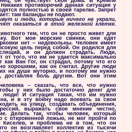
конец, он чувствует себя дома. В Кремле
 Никаких противоречий данная ситуация у
одятся полностью в своей тарелке. Запрет
гает: там баланды не подают.
вут и люди, которые ничего не украли,
тят оказаться в этой железной клетке.
животного тем, что он не просто живет для
вку. Вот мои морские свинки, они едят
рковки нет – недовольны. Человек имеет
ысокую цель перед собой. Он родился для
ыслящий, и он должен страдать. Люди,
 от того, что им не удается максимально
т как Ван Гог, он страдал, потому что его
но хорошими, как он считал. Другие люди
них на душе муторно, и поэтому им нужно
, доставляя боль другим. Вот они этим
еловека – сказать, что все, что нужно
чтобы у них было достаточно денег для
 люди! И ситуация такая, что им нужно
йна, и в эту войну надо воевать за свои
ходить на улицу, создавать объединения,
рессий, выражать свое мнение честно,
ие. Делать так, чтобы человек, который
ю с откровенной ложью, не мог пройти по
 Киселев, и проблема не в том, что он
что он возглавляет коллектив из тысячи