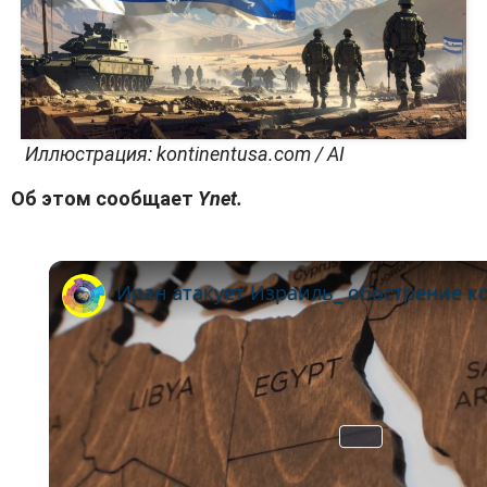
Иллюстрация: kontinentusa.com / AI
Об этом сообщает
Ynet
.
P
l