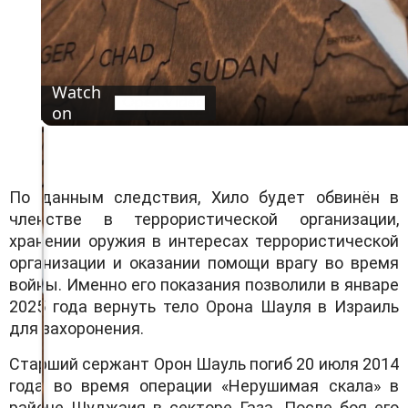
a
y
V
i
d
Watch
e
on
o
По данным следствия, Хило будет обвинён в
членстве в террористической организации,
хранении оружия в интересах террористической
организации и оказании помощи врагу во время
войны. Именно его показания позволили в январе
2025 года вернуть тело Орона Шауля в Израиль
для захоронения.
Старший сержант Орон Шауль погиб 20 июля 2014
года во время операции «Нерушимая скала» в
районе Шуджаия в секторе Газа. После боя его