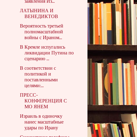
заявления Из...
ЛАТЫНИНА И
ВЕНЕДИКТОВ
Вероятность третьей
полномасштабной
войны с Ираном...
В Кремле испугались
ликвидации Путина по
сценарию ...
В соответствии с
политикой и
поставленными
целями:...
ПРЕСС-
КОНФЕРЕНЦИЯ С
МО ЯНЕМ
Израиль в одиночку
нанес масштабные
удары по Ирану