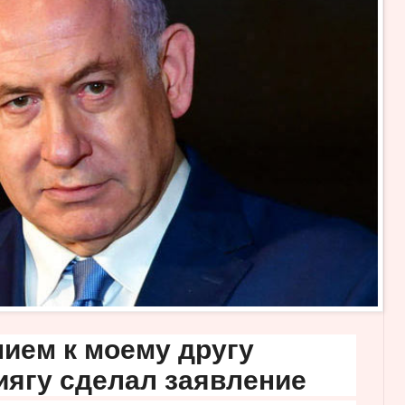
нием к моему другу
иягу сделал заявление