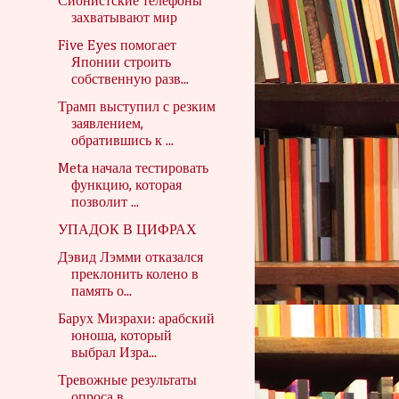
Сионистские телефоны
захватывают мир
Five Eyes помогает
Японии строить
собственную разв...
Трамп выступил с резким
заявлением,
обратившись к ...
Meta начала тестировать
функцию, которая
позволит ...
УПАДОК В ЦИФРАХ
Дэвид Лэмми отказался
преклонить колено в
память о...
Барух Мизрахи: арабский
юноша, который
выбрал Изра...
Тревожные результаты
опроса в