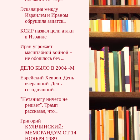
послание от Укр...
Эскалация между
Израилем и Ираном
обрушила азиатск...
КСИР назвал цели атаки
в Израиле
Иран угрожает
масштабной войной –
не обошлось без ...
ДЕЛО БЫЛО В 2004 -М
Еврейский Хеврон. День
вчерашний. День
сегодняшний...
"Нетаниягу ничего не
решает": Трамп
рассказал, что...
Григорий
КУЛЬЧИНСКИЙ:
МЕМОРАНДУМ ОТ 14
НОЯБРЯ 1989...