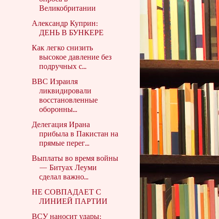
Великобритании
Александр Куприн:
ДЕНЬ В БУНКЕРЕ
Как легко снизить
высокое давление без
подручных с...
ВВС Израиля
ликвидировали
восстановленные
оборонны...
Делегация Ирана
прибыла в Пакистан на
прямые перег...
Выплаты во время войны
— Битуах Леуми
сделал важно...
НЕ СОВПАДАЕТ С
ЛИНИЕЙ ПАРТИИ
ВСУ наносит удары: