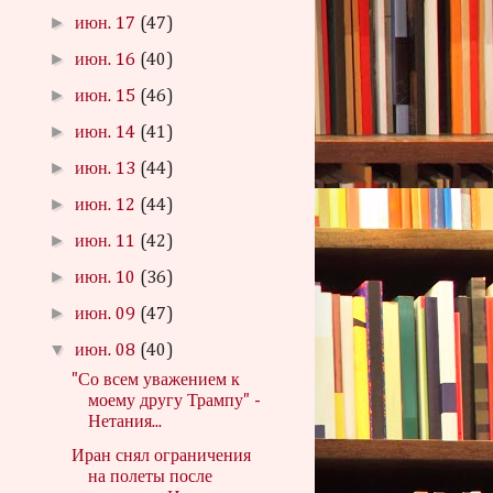
►
июн. 17
(47)
►
июн. 16
(40)
►
июн. 15
(46)
►
июн. 14
(41)
►
июн. 13
(44)
►
июн. 12
(44)
►
июн. 11
(42)
►
июн. 10
(36)
►
июн. 09
(47)
▼
июн. 08
(40)
"Со всем уважением к
моему другу Трампу" -
Нетания...
Иран снял ограничения
на полеты после