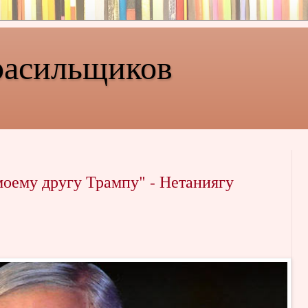
расильщиков
моему другу Трампу" - Нетаниягу