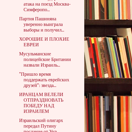
атака на поезд Москва-
Симферопо...
Партия Пашиняна
уверенно выиграла
выборы и получил...
ХОРОШИЕ И ПЛОХИЕ
ЕВРЕИ
Мусульманские
полицейские Британии
назвали Израиль...
"Пришло время
поддержать еврейских
друзей": звезда...
ИРАНЦАМ ВЕЛЕЛИ
ОТПРАЗДНОВАТЬ
ПОБЕДУ НАД
ИЗРАИЛЕМ
Израильский олигарх
передал Путину