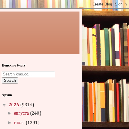
Поиск по блогу
Search
Архив
▼
2026
(9314)
►
августа
(240)
►
июля
(1291)