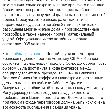
Натанзе, Фордо и Исфахане. ВВС Израиля в ходе атак
также значительно сократили запас иранского арсенала
баллистических ракет, представлявших наиболее
чувствительную угрозу для Израиля на протяжении всей
войны. В результате иранских ракетных атак в
еврейском государстве погибли 29 мирных жителей,
разрушены многие жилые дома и производственные
постройки, а также нанесен прочий материальный
ущерб. Официальное число погибших в Иране
составляет 935 человек.
Как
сообщалось ранее
, Шестой раунд переговоров по
иранской ядерной программе между США и Ираном
состоится на следующей неделе в Осло. Договоренность
об этом была достигнута в ходе контактов между
спецпредставителем президента США на Ближнем
Востоке Стивом Уиткоффом и министром иностранных
дел Исламской республики Аббасом Аракчи.
Американцы сообщили об этом израильскому министру
Рону Дермеру несколько дней назад, в ходе его
пребывания в Вашингтоне. В ответ Дермер заявил, что
при любом исходе переговоров должна быть исключена
возможность обогащения иранцами урана.