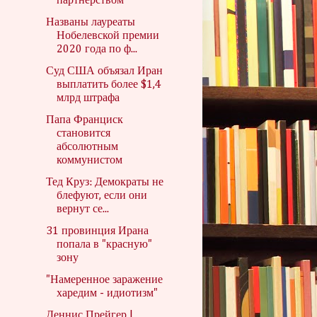
партнерством
Названы лауреаты
Нобелевской премии
2020 года по ф...
Суд США объязал Иран
выплатить более $1,4
млрд штрафа
Папа Франциск
становится
абсолютным
коммунистом
Тед Круз: Демократы не
блефуют, если они
вернут се...
31 провинция Ирана
попала в "красную"
зону
"Намеренное заражение
харедим - идиотизм"
Деннис Прейгер |