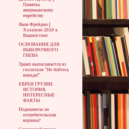
Памятка
американскому
eвpeйcтву
Яков Фрейдин |
Хэллоуин 2020 в
Вашингтоне
ОСНОВАНИЯ ДЛЯ
ВЫБОРОЧНОГО
ГНЕВА
Трамп выписывается из
госпиталя: "Не бойтесь
ковида!"
ЕВРЕИ ГРУЗИИ.
ИСТОРИЯ,
ИНТЕРЕСНЫЕ
ФАКТЫ
Подешевела ли
потребительская
корзина?