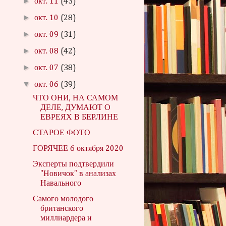
►
окт. 11
(43)
►
окт. 10
(28)
►
окт. 09
(31)
►
окт. 08
(42)
►
окт. 07
(38)
▼
окт. 06
(39)
ЧТО ОНИ, НА САМОМ
ДЕЛЕ, ДУМАЮТ О
ЕВРЕЯХ В БЕРЛИНЕ
СТАРОЕ ФОТО
ГОРЯЧЕЕ 6 октября 2020
Эксперты подтвердили
"Новичок" в анализах
Навального
Самого молодого
британского
миллиардера и