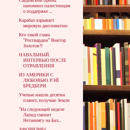
Саудовский принц
напомнил палестинцам
о поддержке ...
Карабах взрывает
мировую дипломатию
Кто такой глава
"Росгвардии" Виктор
Золотов?!
НАВАЛЬНЫЙ.
ИНТЕРВЬЮ ПОСЛЕ
ОТРАВЛЕНИЯ
ИЗ АМЕРИКИ С
ЛЮБОВЬЮ. РЭЙ
БРЕДБЕРИ
Ученые нашли десятки
планет, получше Земли
"На следующей неделе
Лапид сменит
Нетаниягу на Бал...
АФОРИЗМЫ