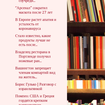
соучреди...
“Арсенал” сократил
маскота после 27 лет
В Европе растет апатия и
усталость от
коронавируса
Стало известно, какие
продукты лучше не
есть после...
Владелец ресторана в
Портленде получил
ножевые ран...
Вашингтон запрещает
членам компартий вид
на житель...
Борис Гулько | Разговор с
израильтянкой
Помпео: США и Греция
гордятся крепким