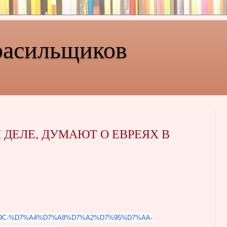
расильщиков
 ДЕЛЕ, ДУМАЮТ О ЕВРЕЯХ В
9C-%D7%A4%D7%A8%D7%
A2%D7%95%D7%AA-