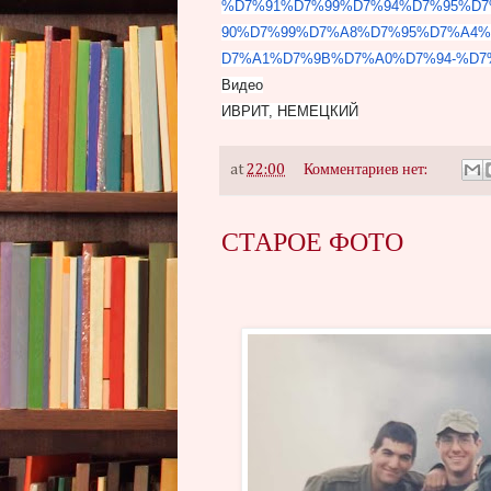
%D7%91%D7%99%
D7%94%D7%95%D7
90%D7%99%D7%A8%D7%95%D7%A4
D7%A1%D7%9B%D7%A0%D7%94-%D7
Видео
ИВРИТ, НЕМЕЦКИЙ
at
22:00
Комментариев нет:
СТАРОЕ ФОТО