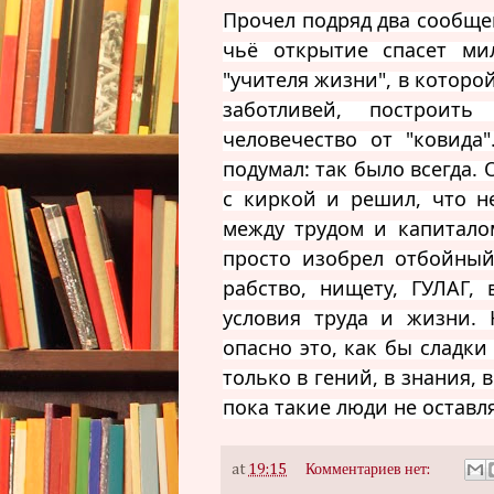
Прочел подряд два сообщен
чьё открытие спасет ми
"учителя жизни", в которой
заботливей, построить
человечество от "ковида
подумал: так было всегда. 
с киркой и решил, что н
между трудом и капиталом
просто изобрел отбойный
рабство, нищету, ГУЛАГ,
условия труда и жизни. 
опасно это, как бы сладки
только в гений, в знания, 
пока такие люди не оставл
at
19:15
Комментариев нет: