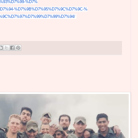
%93%D7%99-%D7%
%D7%
94-%D7%9B%D7%95%D7%9C%D7%9C-%
%
9C%D7%97%D7%99%D7%99%D7%94/