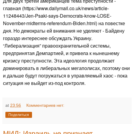
Для двух третей американцев тема преступности -
главная (https://www.dailymail.co.uk/news/article-
11248443/Jen-Psaki-says-Democrats-know-LOSE-
November-midterms-referendum-Biden.html) на повестке
дня. Но демократы ей внимания не уделяют - Байдену
гораздо интереснее обсуждать Украину.
“Либерализация” правоохранительной системы,
предпринятая Демпартией, и привела к нынешнему
кризису преступности. Эта идеология продолжает
доминировать в либеральных мегаполисах, поэтому они
и дальше будут погружаться в управляемый хаос - пока
ситуация не выйдет из-под контроля.
at
23:56
Комментариев нет:
Поделиться
МИД: Израиль не признает