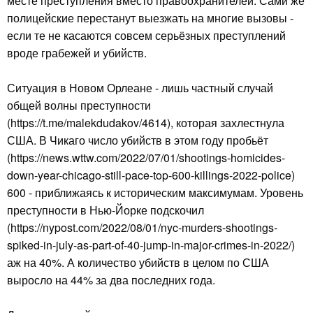
месте преступления вместо правоохранителей. Сами же
полицейские перестанут выезжать на многие вызовы -
если те не касаются совсем серьёзных преступлений
вроде грабежей и убийств.
Ситуация в Новом Орлеане - лишь частный случай
общей волны преступности
(https://t.me/malekdudakov/4614), которая захлестнула
США. В Чикаго число убийств в этом году пробьёт
(https://news.wttw.com/2022/07/01/shootings-homicides-
down-year-chicago-still-pace-top-600-killings-2022-police)
600 - приближаясь к историческим максимумам. Уровень
преступности в Нью-Йорке подскочил
(https://nypost.com/2022/08/01/nyc-murders-shootings-
spiked-in-july-as-part-of-40-jump-in-major-crimes-in-2022/)
аж на 40%. А количество убийств в целом по США
выросло на 44% за два последних года.