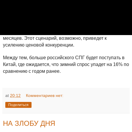
Однако холодная зима в Северной Азии может забрать
5,6 млн. тонн из Европы, главным образом для подпитки
спроса в Японии, а следующее жаркое лето приведет к
росту этого числа до 6,9 млн. в течение следующих 12
L
o
месяцев. Этот сценарий, возможно, приведет к
a
d
e
усилению ценовой конкуренции.
d
:
7
Между тем, больше российского СПГ будет поступать в
1
.
Китай, где ожидается, что зимний спрос упадет на 16% по
8
6
%
сравнению с годом ранее.
at
20:12
Комментариев нет:
Поделиться
НА ЗЛОБУ ДНЯ