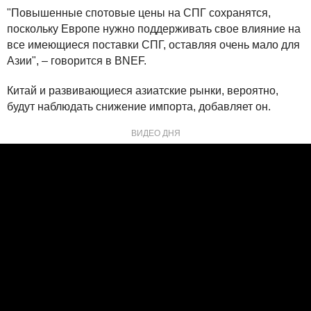
"Повышенные спотовые цены на СПГ сохранятся,
поскольку Европе нужно поддерживать свое влияние на
все имеющиеся поставки СПГ, оставляя очень мало для
Азии", – говорится в BNEF.
Китай и развивающиеся азиатские рынки, вероятно,
будут наблюдать снижение импорта, добавляет он.
ВИДЕО ДНЯ
Основной сценарий BNEF предполагает, что погодные
условия будут соответствовать средним показателям за
последние 10 лет. При отсутствии поставок российского
газа, ожидается, что Европа импортирует 40 млн т СПГ
этой зимой и чуть больше летом для пополнения
запасов. Это оставит 12 млн т спотового объема для
Азии.