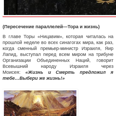
с
м
е
р
(Пересечение параллелей—Тора и жизнь)
т
ь
В главе Торы «Ницавим», которая читалась на
?
прошлой неделе во всех синагогах мира, как раз,
когда сменный премьер-министр Израиля, Яир
Лапид, выступал перед всем миром на трибуне
Организации Объединенных Наций, говорит
Всевышний народу Израиля через
Моисея:
«Жизнь и Смерть предложил я
тебе…Выбери же жизнь!»