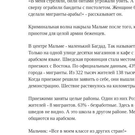
«В меня стреляли, били битами угрожали убить. А
сверху ограбили бандиты с пистолетом. Женщине 6
сделали мигранты-арабы!» - рассказывает он.
Криминальная волна накрыла Мальме после того, к
приютом для целой армии беженцев.
В центре Мальме - маленький Багдад. Так называет
Только на одной улице десятки магазинов и кафе с
арабском языке. Шведская провинция стала место
приезжих с Востока. По официальным данным, 43%
города - мигранты. Из 322 тысяч жителей 138 тыся
Когда приезжие решили заявить о себе, они вышли
демонстрацию. Шествие растянулось на километры
Приезжими заняты целые районы. Один из них Роз
жителей - 8 мигрантов. 63% - безработные. Здесь в
шведов не видно. А это школа в другом районе. М
общаются на арабском.
Мальчик: «Все в моем классе из других стран!»