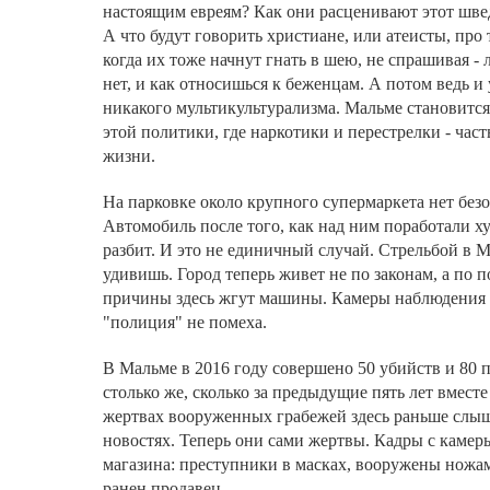
настоящим евреям? Как они расценивают этот шв
А что будут говорить христиане, или атеисты, про
когда их тоже начнут гнать в шею, не спрашивая - 
нет, и как относишься к беженцам. А потом ведь и 
никакого мультикультурализма. Мальме становитс
этой политики, где наркотики и перестрелки - час
жизни.
На парковке около крупного супермаркета нет без
Автомобиль после того, как над ним поработали ху
разбит. И это не единичный случай. Стрельбой в 
удивишь. Город теперь живет не по законам, а по п
причины здесь жгут машины. Камеры наблюдения и
"полиция" не помеха.
В Мальме в 2016 году совершено 50 убийств и 80 
столько же, сколько за предыдущие пять лет вместе
жертвах вооруженных грабежей здесь раньше слы
новостях. Теперь они сами жертвы. Кадры с каме
магазина: преступники в масках, вооружены ножа
ранен продавец.