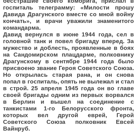
бесстрашие своего комбрига, прислал в
госпиталь телеграмму: «Милости прошу
Давида Драгунского вместе со мной войну
кончать», и врачи уважили знаменитого
командарма.
Давид вернулся в июне 1944 года, сел в
головной танк и повел бригаду вперед. За
мужество и доблесть, проявленные в боях
на Сандомирском плацдарме, полковнику
Драгунскому в сентябре 1944 года было
присвоено звание Героя Советского Союза.
Но открылась старая рана, и он снова
попал в госпиталь, опять не вылежал и стал
в строй. 25 апреля 1945 года он во главе
своей бригады одним из первых ворвался
в Берлин и вышел на соединение с
танкистами 1-го Белорусского фронта,
которых вел другой еврей, Герой
Советского Союза полковник Евсей
Вайнруб.