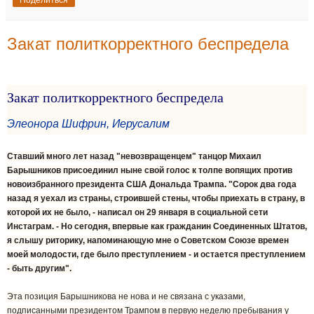
Поделиться
Закат политкорректного беспредела
Закат политкорректного беспредела
Элеонора Шифрин, Иерусалим
Ставший
много лет назад "невозвращенцем" танцор Михаил
Барышников присоединил ныне свой голос к толпе вопящих против
новоизбранного президента США Дональда Трампа. "Сорок два года
назад я уехал из страны, строившей стены, чтобы приехать в страну, в
которой их не было, - написал он 29 января в социальной сети
Инстаграм. - Но сегодня, впервые как гражданин Соединенных Штатов,
я слышу риторику, напоминающую мне о Советском Союзе времен
моей молодости, где было преступлением - и остается преступлением
- быть другим".
Эта позиция Барышникова не нова и не связана с указами,
подписанными президентом Трампом в первую неделю пребывания у