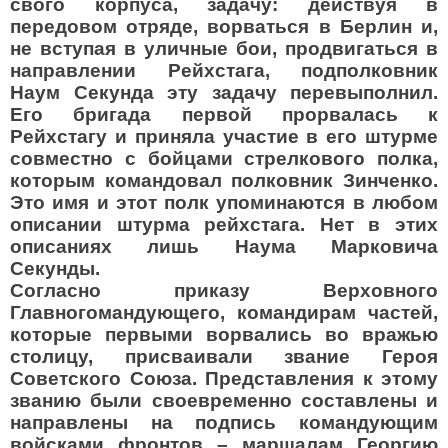
свого корпуса, задачу: действуя в
передовом отряде, ворваться в Берлин и,
не вступая в уличные бои, продвигаться в
направлении Рейхстага, подполковник
Наум Секунда эту задачу перевыполнил.
Его бригада первой прорвалась к
Рейхстагу и приняла участие в его штурме
совместно с бойцами стрелкового полка,
которым командовал полковник Зинченко.
Это имя и этот полк упоминаются в любом
описании штурма рейхстага. Нет в этих
описаниях лишь Наума Марковича
Секунды.
Согласно приказу Верховного
Главногомандующего, командирам частей,
которые первыми ворвались во вражью
столицу, присваивали звание Героя
Советского Союза. Представления к этому
званию были своевременно составлены и
направлены на подпись командующим
войсками фронтов – маршалам Георгию