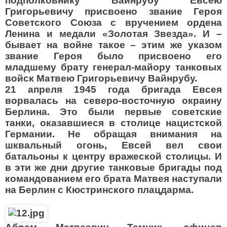
подполковнику Вайнрубу Евсею
Григорьевичу присвоено звание Героя
Советского Союза с вручением ордена
Ленина и медали «Золотая Звезда». И –
бывает на войне такое – этим же указом
звание Героя было присвоено его
младшему брату генерал-майору танковых
войск Матвею Григорьевичу Вайнрубу.
21 апреля 1945 года бригада Евсея
ворвалась на северо-восточную окраину
Берлина. Это были первые советские
танки, оказавшиеся в столице нацистской
Германии. Не обращая внимания на
шквальный огонь, Евсей вел свои
батальоны к центру вражеской столицы. И
в эти же дни другие танковые бригады под
командованием его брата Матвея наступали
на Берлин с Кюстринского плацдарма.