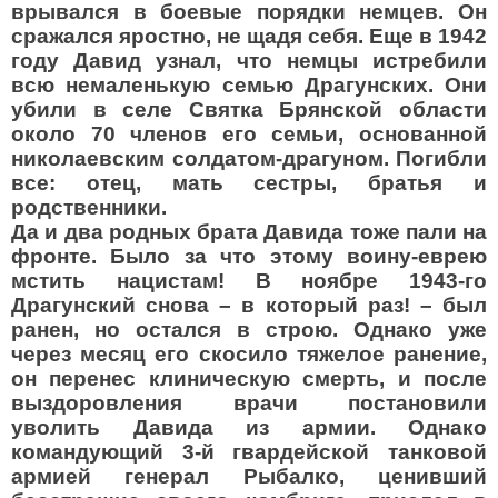
врывался в боевые порядки немцев. Он
сражался яростно, не щадя себя. Еще в 1942
году Давид узнал, что немцы истребили
всю немаленькую семью Драгунских. Они
убили в селе Святка Брянской области
около 70 членов его семьи, основанной
николаевским солдатом-драгуном. Погибли
все: отец, мать сестры, братья и
родственники.
Да и два родных брата Давида тоже пали на
фронте. Было за что этому воину-еврею
мстить нацистам! В ноябре 1943-го
Драгунский снова – в который раз! – был
ранен, но остался в строю. Однако уже
через месяц его скосило тяжелое ранение,
он перенес клиническую смерть, и после
выздоровления врачи постановили
уволить Давида из армии. Однако
командующий 3-й гвардейской танковой
армией генерал Рыбалко, ценивший