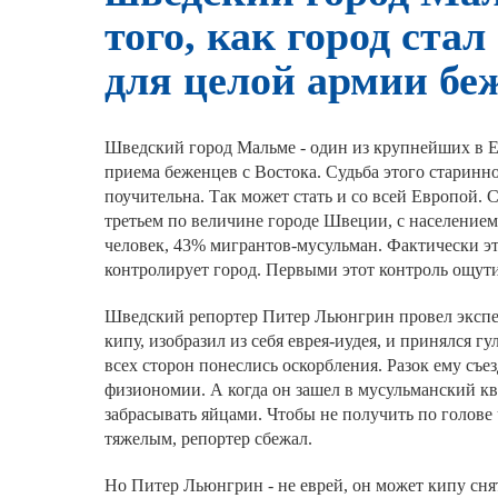
того, как город ста
для целой армии бе
Шведский город Мальме - один из крупнейших в 
приема беженцев с Востока. Судьба этого старинн
поучительна. Так может стать и со всей Европой. 
третьем по величине городе Швеции, с населением
человек, 43% мигрантов-мусульман. Фактически э
контролирует город. Первыми этот контроль ощути
Шведский репортер Питер Льюнгрин провел экспе
кипу, изобразил из себя еврея-иудея, и принялся гу
всех сторон понеслись оскорбления. Разок ему съе
физиономии. А когда он зашел в мусульманский ква
забрасывать яйцами. Чтобы не получить по голове 
тяжелым, репортер сбежал.
Но Питер Льюнгрин - не еврей, он может кипу снят