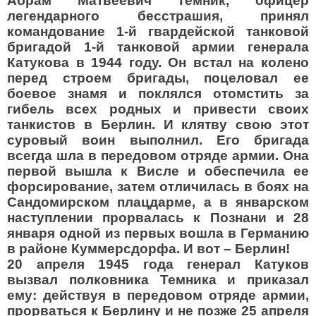
Абрам Матвеевич Темник, офицер
легендарного бесстрашия, принял
командование 1-й гвардейской танковой
бригадой 1-й танковой армии генерала
Катукова в 1944 году. Он встал на колено
перед строем бригады, поцеловал ее
боевое знамя и поклялся отомстить за
гибель всех родных и привести своих
танкистов в Берлин. И клятву свою этот
суровый воин выполнил. Его бригада
всегда шла в передовом отряде армии. Она
первой вышла к Висле и обеспечила ее
форсирование, затем отличилась в боях на
Сандомирском плацдарме, а в январском
наступлении прорвалась к Познани и 28
января одной из первых вошла в Германию
в районе Куммерсдорфа. И вот – Берлин!
20 апреля 1945 года генерал Катуков
вызвал полковника Темника и приказал
ему: действуя в передовом отряде армии,
прорваться к Берлину и не позже 25 апреля