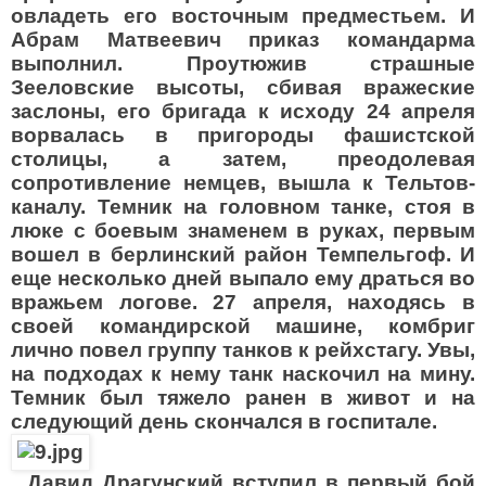
овладеть его восточным предместьем. И
Абрам Матвеевич приказ командарма
выполнил. Проутюжив страшные
Зееловские высоты, сбивая вражеские
заслоны, его бригада к исходу 24 апреля
ворвалась в пригороды фашистской
столицы, а затем, преодолевая
сопротивление немцев, вышла к Тельтов-
каналу. Темник на головном танке, стоя в
люке с боевым знаменем в руках, первым
вошел в берлинский район Темпельгоф. И
еще несколько дней выпало ему драться во
вражьем логове. 27 апреля, находясь в
своей командирской машине, комбриг
лично повел группу танков к рейхстагу. Увы,
на подходах к нему танк наскочил на мину.
Темник был тяжело ранен в живот и на
следующий день скончался в госпитале.
...Давид Драгунский вступил в первый бой