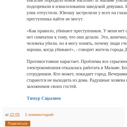
Насилие породило новое насилие! В Мальме убили
подозревали в изнасиловании шведской девушки. И
улик отпустили. Юношу застрелили у всех на глаза
преступника найти не могут.
«Как правило, убивают преступников. У меня нет 
нет симпатии к тому, что они делали. Это, конечно,
человека убили, но я могу понять, почему люди счи
хорошо, когда убивают», - говорит житель города
Противостояние нарастает. Проблемы все серьезнее
электрокомпания отказалась работать в Мальме. Бо
сотрудников. Кто может, покидает город. Вечерам
стараются не выходить из дома. Радушные хозяева 
заложников своих гостей.
Тимур Сиразиев
at
22:05
1 комментарий:
Поделиться