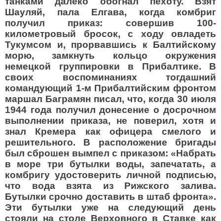
танками далеко обогнал пехоту. Взят
Шауляй, пала Елгава, когда комбриг
получил приказ: совершив 100-
километровый бросок, с ходу овладеть
Тукумсом и, прорвавшись к Балтийскому
морю, замкнуть кольцо окружения
немецкой группировки в Прибалтике. В
своих воспоминаниях тогдашний
командующий 1-м Прибалтийским фронтом
маршал Баграмян писал, что, когда 30 июля
1944 года получил донесение о досрочном
выполнении приказа, не поверил, хотя и
знал Кремера как офицера смелого и
решительного. В расположение бригады
был сброшен вымпел с приказом: «Набрать
в море три бутылки воды, запечатать, а
комбригу удостоверить личной подписью,
что вода взята из Рижского залива.
Бутылки срочно доставить в штаб фронта».
Эти бутылки уже на следующий день
стояли на столе Верховного в Ставке как