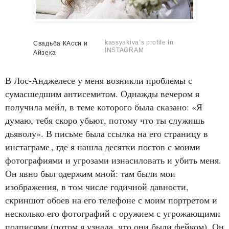
kassyakiva’s profile In
Свадьба КАсси и
INSTAGRAM
Айзека
В Лос-Анджелесе у меня возникли проблемы с
сумасшедшим антисемитом. Однажды вечером я
получила мейл, в теме которого была сказано: «Я
думаю, тебя скоро убьют, потому что ты служишь
дьяволу». В письме была ссылка на его страницу в
инстаграме
, где я нашла десятки постов с моими
фотографиями и угрозами изнасиловать и убить меня.
Он явно был одержим мной: там были мои
изображения, в том числе годичной давности,
скриншот обоев на его телефоне с моим портретом и
несколько его фотографий с оружием с угрожающими
подписями (потом я узнала, что они были фейком). Он