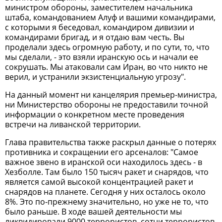
министром обороны, заместителем начальника
штаба, командованием Алуф и вашими командирами,
с которыми я беседовал, командиром дивизии и
командирами бригад, и я отдаю вам честь. Вы
проделали здесь огромную работу, и по сути, то, что
мы сделали, - это взяли иранскую ось и начали ее
сокрушать. Мы атаковали сам Иран, во что никто не
верил, и устранили экзистенциальную угрозу".
На данный момент ни канцелярия премьер-министра,
ни Министерство обороны не предоставили точной
информации о конкретном месте проведения
встречи на ливанской территории.
Глава правительства также раскрыл данные о потерях
противника и сокращении его арсеналов: "Самое
важное звено в иранской оси находилось здесь - в
Хезболле. Там было 150 тысяч ракет и снарядов, что
является самой высокой концентрацией ракет и
снарядов на планете. Сегодня у них осталось около
8%. Это по-прежнему значительно, но уже не то, что
было раньше. В ходе вашей деятельности мы
ликвидировали 9000 террористов, сотни террористов