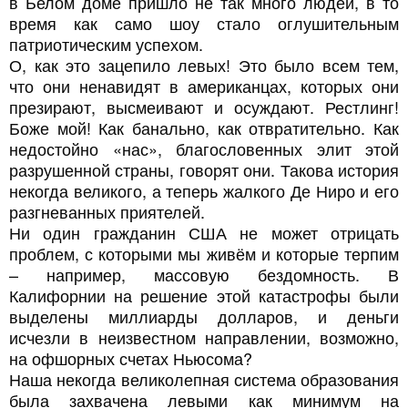
в Белом доме пришло не так много людей, в то
время как само шоу стало оглушительным
патриотическим успехом.
О, как это зацепило левых! Это было всем тем,
что они ненавидят в американцах, которых они
презирают, высмеивают и осуждают. Рестлинг!
Боже мой! Как банально, как отвратительно. Как
недостойно «нас», благословенных элит этой
разрушенной страны, говорят они. Такова история
некогда великого, а теперь жалкого Де Ниро и его
разгневанных приятелей.
Ни один гражданин США не может отрицать
проблем, с которыми мы живём и которые терпим
– например, массовую бездомность. В
Калифорнии на решение этой катастрофы были
выделены миллиарды долларов, и деньги
исчезли в неизвестном направлении, возможно,
на офшорных счетах Ньюсома?
Наша некогда великолепная система образования
была захвачена левыми как минимум на