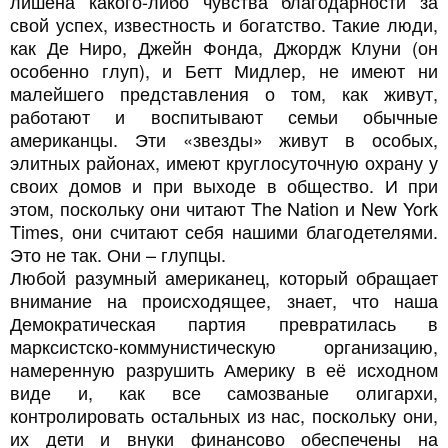
лишена какого-либо чувства благодарности за
свой успех, известность и богатство. Такие люди,
как Де Ниро, Джейн Фонда, Джордж Клуни (он
особенно глуп), и Бетт Мидлер, не имеют ни
малейшего представления о том, как живут,
работают и воспитывают семьи обычные
американцы. Эти «звезды» живут в особых,
элитных районах, имеют круглосуточную охрану у
своих домов и при выходе в общество. И при
этом, поскольку они читают The Nation и New York
Times, они считают себя нашими благодетелями.
Это не так. Они – глупцы.
Любой разумный американец, который обращает
внимание на происходящее, знает, что наша
Демократическая партия превратилась в
марксистско-коммунистическую организацию,
намеренную разрушить Америку в её исходном
виде и, как все самозваные олигархи,
контролировать остальных из нас, поскольку они,
их дети и внуки финансово обеспечены на