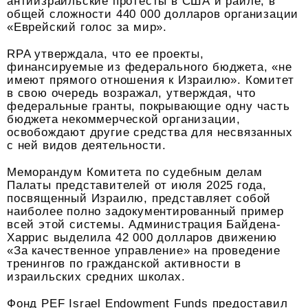
антиизраильские протесты в США и раиле, в
общей сложности 440 000 долларов организации
«Еврейский голос за мир».
RPA утверждала, что ее проекты,
финансируемые из федерального бюджета, «не
имеют прямого отношения к Израилю». Комитет
в свою очередь возражал, утверждая, что
федеральные гранты, покрывающие одну часть
бюджета некоммерческой организации,
освобождают другие средства для несвязанных
с ней видов деятельности.
Меморандум Комитета по судебным делам
Палаты представителей от июля 2025 года,
посвященный Израилю, представляет собой
наиболее полно задокументированный пример
всей этой системы. Администрация Байдена-
Харрис выделила 42 000 долларов движению
«За качественное управление» на проведение
тренингов по гражданской активности в
израильских средних школах.
Фонд PEF Israel Endowment Funds предоставил