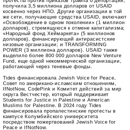
протесты против приказов Трампа о депортации,
получила 3,5 миллиона долларов от USAID
косвенно через НПО. Другие организации в той
же сети, получающие средства USAID, включают
«Освобождение в одном поколении» (1 миллион
долларов), стремящуюся к отмене капитализма;
«Народный фонд Хеймаркета» (5 миллионов
долларов), финансирующий антирасистские
низовые организации; и TRANSFORMING
POWER (3 миллиона долларов). USAID также
выделило более 800 000 долларов New Venture
Fund, еще одной некоммерческой организации,
работающей через теневые фонды.
Tides финансировала Jewish Voice for Peace,
Совет по американо-исламским отношениям,
IfNotNow, CodePink и Комитет действий за мир
округа Вестчестер, который поддерживает
Students for Justice in Palestine и American
Muslims for Palestine. В 2024 году Tides
финансировала пропалестинские протесты в
кампусе Колумбийского университета
посредством пожертвований Jewish Voice for
Peace и IfNotNow.