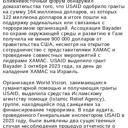
Ближневосточный форум обнаружил
доказательства того, что USAID одобрило гранты
на сумму 164 миллиона долларов, из которых
122 миллиона долларов в итоге пошли на
поддержку радикальных или связанных с
терроризмом организаций. Ассоциация Bayader
по охране окружающей среды и развитию в Газе
получила не менее 900 000 долларов от
правительства США, несмотря на открытое
сотрудничество с представителями ХАМАС и
проведение совместных мероприятий с
лидерами ХАМАС. USAID выделило грант
Bayader 1 октября 2023 года, за день до
нападения ХАМАС на Израиль.
Организация World Vision, занимающаяся
гуманитарной помощью и получающая гранты
USAID, выделила средства Исламскому
агентству помощи (Islamic Relief Agency),
группе, находящейся под санкциями за
финансирование терроризма. В ходе аудита,
проведенного Генеральным инспектором USAID в
2023 году, были выявлены два существенных
случая несоблюдения процедур отчетности о