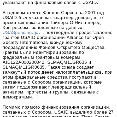
указывают на финансовые связи с USAID.
В годовом отчете Фондов Сороса за 2001 год
USAID был указан как «партнер-донор», в то
время как показания Тайлера О’Нила перед
Конгрессом, основанные на данных
USASpending.gov
, подтвердили предоставление
грантов USAID организации Alliance for Open
Society International, юридическому
подразделению Фондов Открытого Общества.
Гранты были идентифицированы по
федеральным грантовым номерам
AID122A000200042, SLMAQM11GR635 и
SLMAQM11GR0635. Такая схема создает
замкнутый поток денег налогоплательщиков, при
этом федеральные средства поступают в
связанные с Соросом организации, которые
затем поддерживают леворадикальный
активизм, протесты и группы, связанные с
демократами.
Помимо прямого финансирования организаций,
связанных с Соросом, USAID выделило более 27