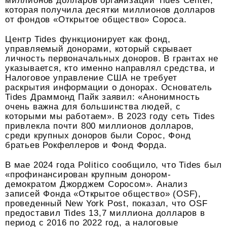
миллионов долларов организации Tides Center,
которая получила десятки миллионов долларов
от фондов «Открытое общество» Сороса.
Центр Tides функционирует как фонд,
управляемый донорами, который скрывает
личность первоначальных доноров. В грантах не
указывается, кто именно направлял средства, и
Налоговое управление США не требует
раскрытия информации о донорах. Основатель
Tides Драммонд Пайк заявил: «Анонимность
очень важна для большинства людей, с
которыми мы работаем». В 2023 году сеть Tides
привлекла почти 800 миллионов долларов,
среди крупных доноров были Сорос, Фонд
братьев Рокфеллеров и Фонд Форда.
В мае 2024 года Politico сообщило, что Tides был
«профинансирован крупным донором-
демократом Джорджем Соросом». Анализ
записей Фонда «Открытое общество» (OSF),
проведенный New York Post, показал, что OSF
предоставил Tides 13,7 миллиона долларов в
период с 2016 по 2022 год, а налоговые