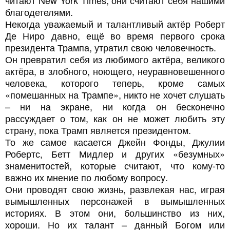
читают New York Times, они считают себя нашими
благодетелями.
Некогда уважаемый и талантливый актёр Роберт
Де Ниро давно, ещё во время первого срока
президента Трампа, утратил свою человечность.
Он превратил себя из любимого актёра, великого
актёра, в злобного, ноющего, неуравновешенного
человека, которого теперь, кроме самых
«помешанных на Трампе», никто не хочет слушать
– ни на экране, ни когда он бесконечно
рассуждает о том, как он не может любить эту
страну, пока Трамп является президентом.
То же самое касается Джейн Фонды, Джулии
Робертс, Бетт Мидлер и других «безумных»
знаменитостей, которые считают, что кому-то
важно их мнение по любому вопросу.
Они проводят свою жизнь, развлекая нас, играя
вымышленных персонажей в вымышленных
историях. В этом они, большинство из них,
хороши. Но их талант – данный Богом или