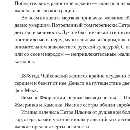
Победительное, радостное адажио — аллегро в начал
жалоба аллегро кон грациа...
Во всем виновата мерзкая привычка, желание сбл
давно умершим. Потрепанный том переписки Петра
детство и молодость. Лучше бы я не читал эти пись
поставило меня перед мучительным выбором, как эт
внимательном знакомстве с русской культурой. С н
или со своим народом — непривлекательным, жалки
казалось.
1878 год. Чайковский женится крайне неудачно.
сердцем и бежит от нее. Деньги на путешествие дае
фон Мекк.
Зима во Флоренции, первые месяцы весны — Шв
Жмеринка и Каменка. Имение сестры вблизи еврейс
Италия излечила Петра Ильича от душевной бо
гор, озера, камин уютной виллы у альпийских лесов)
жалкие пределы черты оседлости.