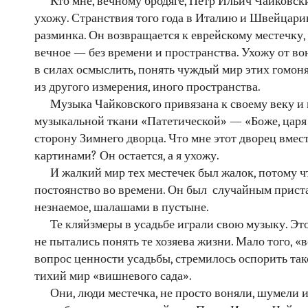
Кто мне, вечному бродяге, Петр Ильич Чайковский
ухожу. Странствия того года в Италию и Швейцари
разминка. Он возвращается к еврейскому местечку, 
вечное — без времени и пространства. Ухожу от вони
в силах осмыслить, понять чуждый мир этих гомо
из другого измерения, иного пространства.
Музыка Чайковского привязана к своему веку и 
музыкальной ткани «Патетической» — «Боже, царя 
сторону Зимнего дворца. Что мне этот дворец вмес
картинами? Он остается, а я ухожу.
И жалкий мир тех местечек был жалок, потому чт
постоянство во времени. Он был случайным прист
незнаемое, шалашами в пустыне.
Те кляйзмеры в усадьбе играли свою музыку. Это
не пытались понять те хозяева жизни. Мало того, «
вопрос ценности усадьбы, стремилось оспорить та
тихий мир «вишневого сада».
Они, люди местечка, не просто воняли, шумели