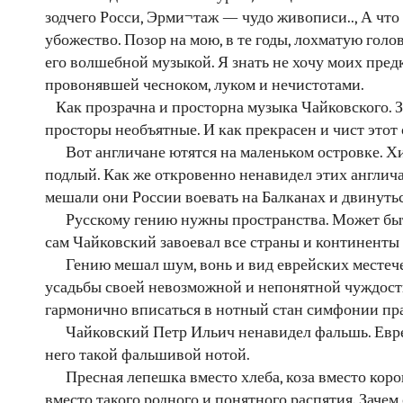
зодчего Росси, Эрми¬таж — чудо живописи.., А что 
убожество. Позор на мою, в те годы, лохматую голов
его волшебной музыкой. Я знать не хочу моих предк
провонявшей чесноком, луком и нечистотами.
Как прозрачна и просторна музыка Чайковского. З
просторы необъятные. И как прекрасен и чист этот
Вот англичане ютятся на маленьком островке. Х
подлый. Как же откровенно ненавидел этих англича
мешали они России воевать на Балканах и двинутьс
Русскому гению нужны пространства. Может быть
сам Чайковский завоевал все страны и континенты
Гению мешал шум, вонь и вид еврейских местече
усадьбы своей невозможной и непонятной чуждос
гармонично вписаться в нотный стан симфонии пр
Чайковский Петр Ильич ненавидел фальшь. Евре
него такой фальшивой нотой.
Пресная лепешка вместо хлеба, коза вместо кор
вместо такого родного и понятного распятия. Зачем 