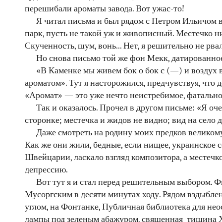
перешибали ароматы завода. Вот ужас-то!
Я читал письма и был рядом с Петром Ильичом в
парк, пусть не такой уж и живописный. Местечко н
Скученность, шум, вонь... Нет, я решительно не рва
Но снова письмо той же фон Мекк, датированное
«В Каменке мы живем бок о бок с (—) и воздух 
ароматом». Тут я насторожился, предчувствуя, что д
«Аромат» — это уже нечто неистребимое, фатальное
Так и оказалось. Прочел в другом письме: «Я оч
сторонке; местечка и жидов не видно; вид на село
Даже смотреть на родину моих предков великом
Как же они жили, бедные, если нищее, украинское 
Швейцарии, ласкало взгляд композитора, а местеч
депрессию.
Вот тут я и стал перед решительным выбором. 
Мусоргским в десяти минутах ходу. Рядом вздыбле
углом, на Фонтанке, Публичная библиотека для не
лампы под зеленым абажуром, священная тишина Х