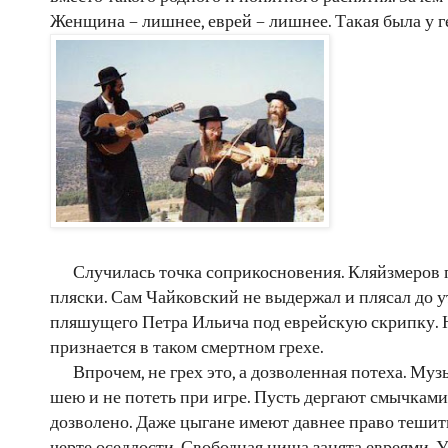
Женщина – лишнее, еврей – лишнее. Такая была у 
Случилась точка соприкосновения. Кляйзмеров п
пляски. Сам Чайковский не выдержал и плясал до у
пляшущего Петра Ильича под еврейскую скрипку. Н
признается в таком смертном грехе.
Впрочем, не грех это, а дозволенная потеха. М
шею и не потеть при игре. Пусть дергают смычками
дозволено. Даже цыгане имеют давнее право тешить 
черте оседлости. Свободная ниша занята евреями. 