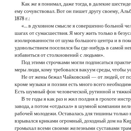
Как же я понимал, даже тогда, в далекие шестид
ему сочувствовал. Вот он пишет другу своему, Альб
1878 г.:
«... в духовном смысле я совершенно больной чел
шагах от сумасшествия. Я могу жить только в безу
изолированности от шума большого центра и в поко
удовольствием поселился бы где-нибудь в самой н
избавиться от столкновений с людьми».
Под этими строчками могли подписаться практи
меры люди, кому требовался вакуум среды, чтобы у
Не от жены бежал Чайковский — от людей, от по
кроме музыки и поэзии есть много всего необходимо
Есть шумный фон человеческой, рутинной и тяжко
В те годы я как раз и жил полдня в грохоте инс
завода, а потом «отдыхал» в шумной компании ве
рабочей молодежи. Оставалась для тишины только н
взрывался криками огромный, доходный дом на Кир
громыхал всеми своими железными суставами трам