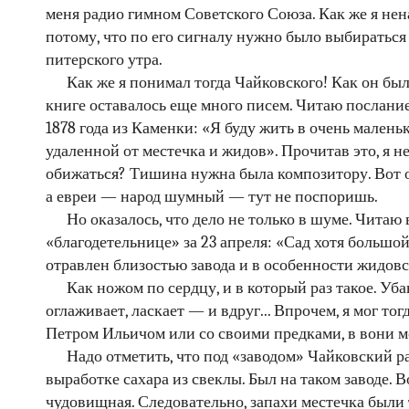
меня радио гимном Советского Союза. Как же я нена
потому, что по его сигналу нужно было выбираться
питерского утра.
Как же я понимал тогда Чайковского! Как он бы
книге оставалось еще много писем. Читаю послание
1878 года из Каменки: «Я буду жить в очень малень
удаленной от местечка и жидов». Прочитав это, я не
обижаться? Тишина нужна была композитору. Вот он
а евреи — народ шумный — тут не поспоришь.
Но оказалось, что дело не только в шуме. Читаю 
«благодетельнице» за 23 апреля: «Сад хотя большо
отравлен близостью завода и в особенности жидов
Как ножом по сердцу, и в который раз такое. Уба
оглаживает, ласкает — и вдруг... Впрочем, я мог тог
Петром Ильичом или со своими предками, в вони м
Надо отметить, что под «заводом» Чайковский р
выработке сахара из свеклы. Был на таком заводе. Во
чудовищная. Следовательно, запахи местечка были