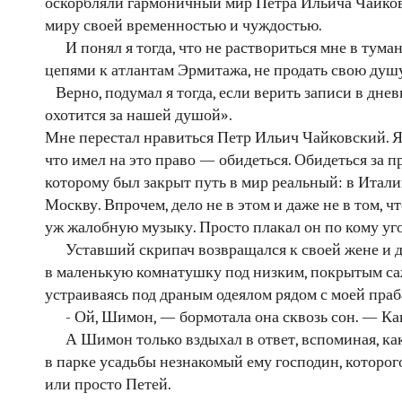
оскорбляли гармоничный мир Петра Ильича Чайков
миру своей временностью и чуждостью.
И понял я тогда, что не раствориться мне в тума
цепями к атлантам Эрмитажа, не продать свою душ
Верно, подумал я тогда, если верить записи в днев
охотится за нашей душой».
Мне перестал нравиться Петр Ильич Чайковский. Я 
что имел на это право — обидеться. Обидеться за п
которому был закрыт путь в мир реальный: в Итал
Москву. Впрочем, дело не в этом и даже не в том, 
уж жалобную музыку. Просто плакал он по кому угод
Уставший скрипач возвращался к своей жене и д
в маленькую комнатушку под низким, покрытым саж
устраиваясь под драным одеялом рядом с моей праб
- Ой, Шимон, — бормотала она сквозь сон. — Ка
А Шимон только вздыхал в ответ, вспоминая, как
в парке усадьбы незнакомый ему господин, которог
или просто Петей.