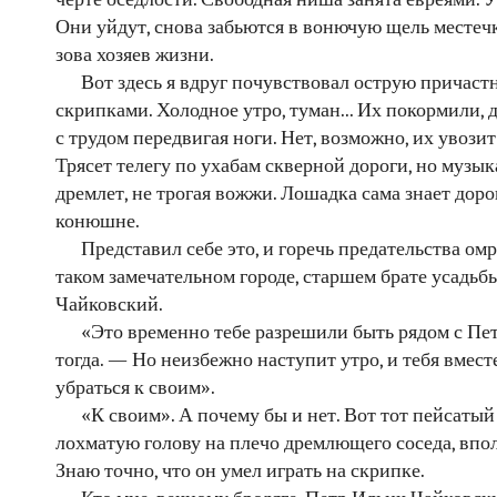
Они уйдут, снова забьются в вонючую щель местечк
зова хозяев жизни.
Вот здесь я вдруг почувствовал острую причаст
скрипками. Холодное утро, туман... Их покормили, да
с трудом передвигая ноги. Нет, возможно, их увози
Трясет телегу по ухабам скверной дороги, но музы
дремлет, не трогая вожжи. Лошадка сама знает дор
конюшне.
Представил себе это, и горечь предательства ом
таком замечательном городе, старшем брате усадьбы
Чайковский.
«Это временно тебе разрешили быть рядом с Пе
тогда. — Но неизбежно наступит утро, и тебя вмес
убраться к своим».
«К своим». А почему бы и нет. Вот тот пейсаты
лохматую голову на плечо дремлющего соседа, впо
Знаю точно, что он умел играть на скрипке.