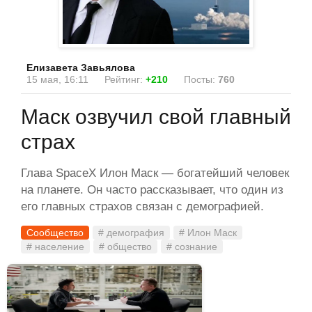
Елизавета Завьялова
15 мая, 16:11
Рейтинг:
+210
Посты:
760
Маск озвучил свой главный
страх
Глава SpaceX Илон Маск — богатейший человек
на планете. Он часто рассказывает, что один из
его главных страхов связан с демографией.
Сообщество
# демография
# Илон Маск
# население
# общество
# сознание