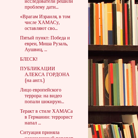
исследователи решили
проблему дати...
«Врагам Израиля, в том
числе ХАМАСу,
оставляют сво...
Пятый пункт: Победа и
евреи, Миша Рузаль,
Аушвиц, ...
БЛЕСК!
ПУБЛИКАЦИИ
АЛЕКСА ГОРДОНА
(на англ.)
Лицо европейского
террора: на видео
попали шокирую...
Теракт в стиле ХАМАСа
в Германии: террорист
напал ...
Ситуация приняла