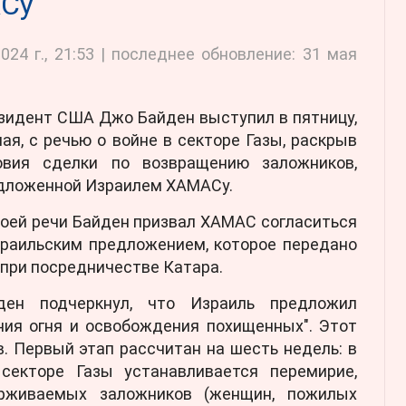
Су
024 г., 21:53 | последнее обновление: 31 мая
зидент США Джо Байден выступил в пятницу,
мая, с речью о войне в секторе Газы, раскрыв
овия сделки по возвращению заложников,
дложенной Израилем ХАМАСу.
воей речи Байден призвал ХАМАС согласиться
зраильским предложением, которое передано
 при посредничестве Катара.
ден подчеркнул, что Израиль предложил
ния огня и освобождения похищенных". Этот
в. Первый этап рассчитан на шесть недель: в
секторе Газы устанавливается перемирие,
рживаемых заложников (женщин, пожилых