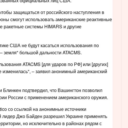
еназванных официальных лиц США.
 чтобы защищаться от российского наступления в
роны смогут использовать американские реактивные
е ракетные системы HIMARS и другие
тике США не будут касаться использования по
 – земля" большой дальности ATACMS.
льзования ATACMS [для ударов по РФ] или [других]
е изменилась", – заявил анонимный американский
и Блинкен подтвердил, что Вашингтон позволил
ории России с применением американского оружия.
itico со ссылкой на анонимные источники
й лидер Джо Байден разрешил Украине применять
рритории, но исключительно в районах рядом с