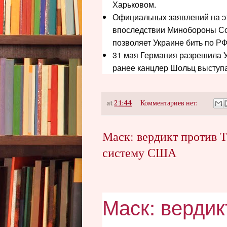
Харьковом.
Официальных заявлений на это
впоследствии Минобороны Со
позволяет Украине бить по Р
31 мая Германия разрешила У
ранее канцлер Шольц выступа
at
21:44
Комментариев нет:
Маск: вердикт против Т
систему США
Маск: вердик