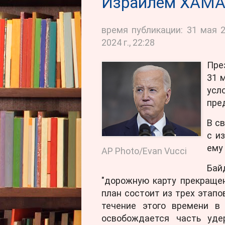
Израилем ХАМА
время публикации: 31 мая 2
2024 г., 22:28
Пре
31 
усл
пре
В с
с и
ему
AP Photo/Evan Vucci
Бай
"дорожную карту прекраще
план состоит из трех этапо
течение этого времени в 
освобождается часть уде