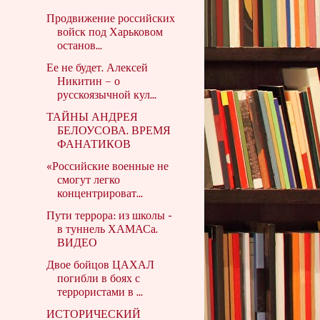
Продвижение российских
войск под Харьковом
останов...
Ее не будет. Алексей
Никитин – о
русскоязычной кул...
ТАЙНЫ АНДРЕЯ
БЕЛОУСОВА. ВРЕМЯ
ФАНАТИКОВ
«Российские военные не
смогут легко
концентрироват...
Пути террора: из школы -
в туннель ХАМАСа.
ВИДЕО
Двое бойцов ЦАХАЛ
погибли в боях с
террористами в ...
ИСТОРИЧЕСКИЙ