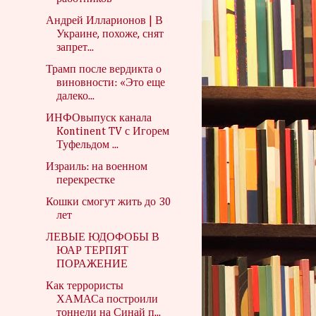
Андрей Илларионов | В
Украине, похоже, снят
запрет...
Трамп после вердикта о
виновности: «Это еще
далеко...
ИНФОвыпуск канала
Kontinent TV с Игорем
Туфельдом ...
Израиль: на военном
перекрестке
Кошки смогут жить до 30
лет
ЛЕВЫЕ ЮДОФОБЫ В
ЮАР ТЕРПЯТ
ПОРАЖЕНИЕ
Как террористы
ХАМАСа построили
тоннели на Синай п...