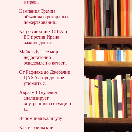
в прав...
Кампания Трампа
объявила о рекордных
пожертвования...
Кац о санкциях США и
ЕС против Ирана:
важное дости...
Майкл Дуглас: мир
недостаточно
осведомлен о катаст...
От Рафиаха до Джебалии:
ЦАХАЛ продолжает
утюжить с...
Авраам Шмулевич
анализирует
внутреннюю ситуацию
в...
Вспоминая Калигулу
Как израильские