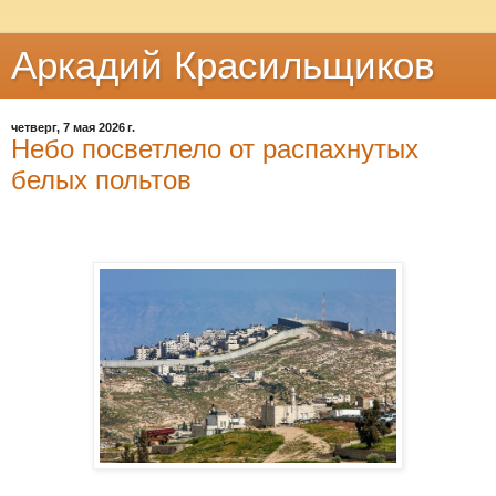
Аркадий Красильщиков
четверг, 7 мая 2026 г.
Небо посветлело от распахнутых
белых польтов