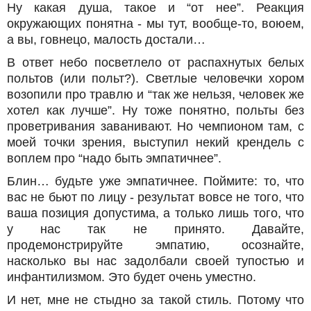
Ну какая душа, такое и “от нее”. Реакция
окружающих понятна - мы тут, вообще-то, воюем,
а вы, говнецо, малость достали…
В ответ небо посветлело от распахнутых белых
польтов (или польт?). Светлые человечки хором
возопили про травлю и “так же нельзя, человек же
хотел как лучше”. Ну тоже понятно, польты без
проветривания заванивают. Но чемпионом там, с
моей точки зрения, выступил некий крендель с
воплем про “надо быть эмпатичнее”.
Блин… будьте уже эмпатичнее. Поймите: то, что
вас не бьют по лицу - результат вовсе не того, что
ваша позиция допустима, а только лишь того, что
у нас так не принято. Давайте,
продемонстрируйте эмпатию, осознайте,
насколько вы нас задолбали своей тупостью и
инфантилизмом. Это будет очень уместно.
И нет, мне не стыдно за такой стиль. Потому что