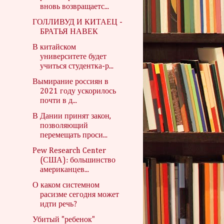
вновь возвращаетс...
ГОЛЛИВУД И КИТАЕЦ -
БРАТЬЯ НАВЕК
В китайском
университете будет
учиться студентка-р...
Вымирание россиян в
2021 году ускорилось
почти в д...
В Дании принят закон,
позволяющий
перемещать проси...
Pew Research Center
(США): большинство
американцев...
О каком системном
расизме сегодня может
идти речь?
Убитый "ребенок"