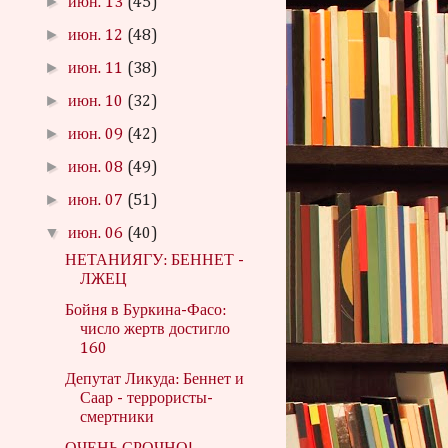
►
июн. 13
(45)
►
июн. 12
(48)
►
июн. 11
(38)
►
июн. 10
(32)
►
июн. 09
(42)
►
июн. 08
(49)
►
июн. 07
(51)
▼
июн. 06
(40)
НЕТАНИЯГУ: БЕННЕТ -
ЛЖЕЦ
Бойня в Буркина-Фасо:
число жертв достигло
160
Депутат Ликуда: Беннет и
Саар - террористы-
смертники