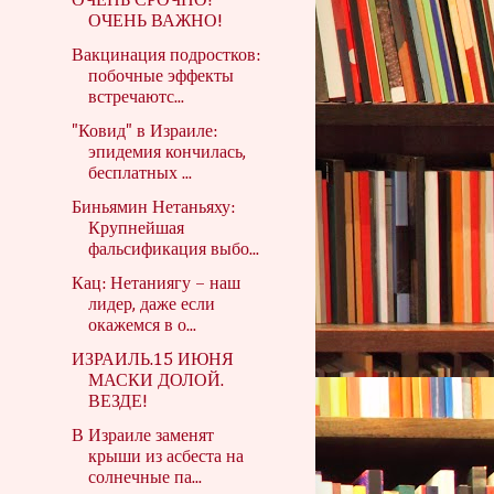
ОЧЕНЬ СРОЧНО!
ОЧЕНЬ ВАЖНО!
Вакцинация подростков:
побочные эффекты
встречаютс...
"Ковид" в Израиле:
эпидемия кончилась,
бесплатных ...
Биньямин Нетаньяху:
Крупнейшая
фальсификация выбо...
Кац: Нетаниягу – наш
лидер, даже если
окажемся в о...
ИЗРАИЛЬ.15 ИЮНЯ
МАСКИ ДОЛОЙ.
ВЕЗДЕ!
В Израиле заменят
крыши из асбеста на
солнечные па...