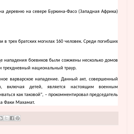
на деревню на севере Буркина-Фасо (Западная Африка)
и в трех братских могилах 160 человек. Среди погибших
оде нападения боевиков были сожжены несколько домов
ли трехдневный национальный траур.
асное варварское нападение. Данный акт, совершенный
ия, включая детей, является настоящим военным
ваться как таковой", – прокомментировал председатель
а Факи Махамат.