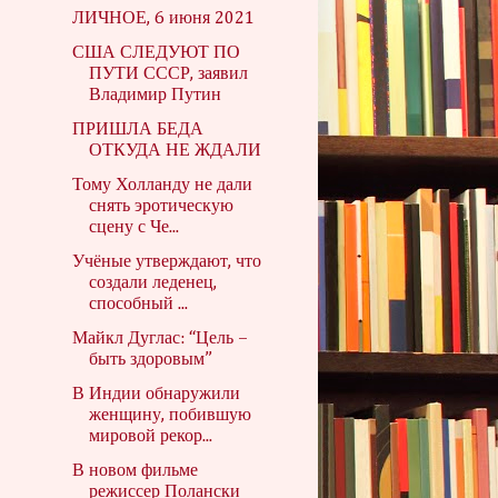
ЛИЧНОЕ, 6 июня 2021
США СЛЕДУЮТ ПО
ПУТИ СССР, заявил
Владимир Путин
ПРИШЛА БЕДА
ОТКУДА НЕ ЖДАЛИ
Тому Холланду не дали
снять эротическую
сцену с Че...
Учёные утверждают, что
создали леденец,
способный ...
Майкл Дуглас: “Цель –
быть здоровым”
В Индии обнаружили
женщину, побившую
мировой рекор...
В новом фильме
режиссер Полански