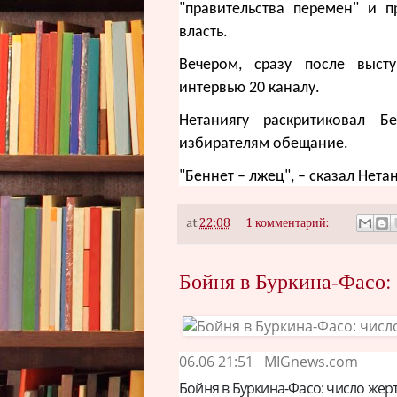
"правительства перемен" и 
власть.
Вечером, сразу после выст
интервью 20 каналу.
Нетаниягу раскритиковал Б
избирателям обещание.
"Беннет – лжец", – сказал Нета
at
22:08
1 комментарий:
Бойня в Буркина-Фасо: 
06.06 21:51
MIGnews.com
Бойня в Буркина-Фасо: число жерт