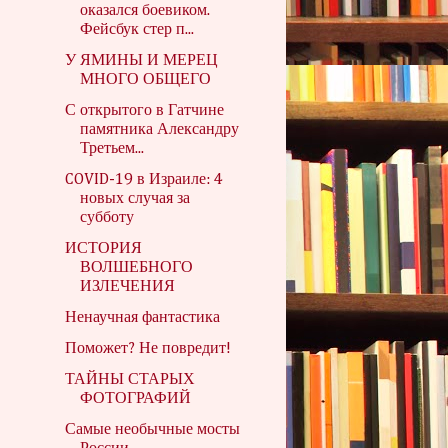
оказался боевиком.
Фейсбук стер п...
У ЯМИНЫ И МЕРЕЦ
МНОГО ОБЩЕГО
С открытого в Гатчине
памятника Александру
Третьем...
COVID-19 в Израиле: 4
новых случая за
субботу
ИСТОРИЯ
ВОЛШЕБНОГО
ИЗЛЕЧЕНИЯ
Ненаучная фантастика
Поможет? Не повредит!
ТАЙНЫ СТАРЫХ
ФОТОГРАФИЙ
Самые необычные мосты