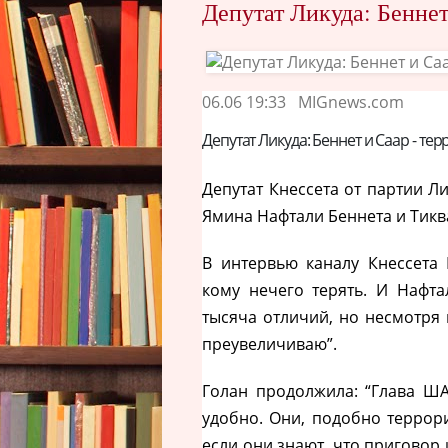
Депутат Ликуда: Беннет
06.06 19:33
MIGnews.com
Депутат Ликуда: Беннет и Саар - т
Депутат Кнессета от партии Л
Ямина Нафтали Беннета и Тикв
В интервью каналу Кнессета Г
кому нечего терять. И Нафта
тысяча отличий, но несмотря 
преувеличиваю”.
Голан продолжила: “Глава Ш
удобно. Они, подобно террор
если они знают, что приговор и