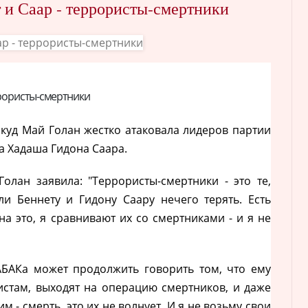
 и Саар - террористы-смертники
еррористы-смертники
икуд Май Голан жестко атаковала лидеров партии
а Хадаша Гидона Саара.
олан заявила: "Террористы-смертники - это те,
ли Беннету и Гидону Саару нечего терять. Есть
на это, я сравнивают их со смертниками - и я не
АБАКа может продолжить говорить том, что ему
истам, выходят на операцию смертников, и даже
м - смерть, это их не волнует. И я не возьму свои