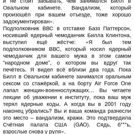
и не стоит забывать, чем занимался Билл в
Овальном кабинете. Вандализм, который
произошёл при вашем отъезде, тоже хорошо
задокументирован».
Подполковник ВВС в отставке Базз Паттерсон,
носивший ядерный чемоданчик Билла Клинтона,
выступил ещё жёстче: «Я был тем
подполковником ВВС, который носил ядерный
чемоданчик для вашего мужа в этом самом
“народном доме”, о котором вы вдруг так
печётесь. Я видел всё вблизи два года. Пока
Билл в Овальном кабинете занимался оральным
сексом со стажёркой, а на борту Air Force One
лапал женщин‑военнослужащих… Вы читаете
лекции об уважении к институту, пока ваш муж
терял ядерные коды. А когда вы в 2001 году
наконец убрались? Вы и ваша команда разнесли
это место – вандализм, кражи. Это подтвердила
Счётная палата США (GAO). Сядь, б***ь,
взрослые снова у руля».