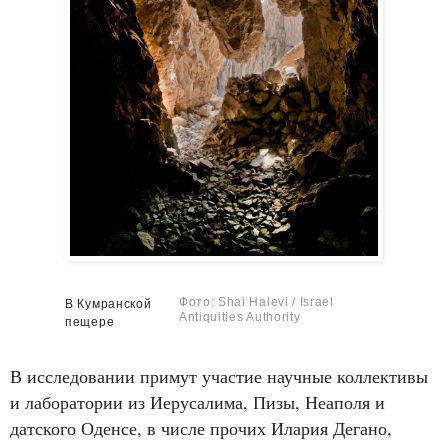
Фото: Shai Halevi / Israel
В Кумранской
Antiquities Authority
пещере
В исследовании примут участие научные коллективы
и лаборатории из Иерусалима, Пизы, Неаполя и
датского Оденсе, в числе прочих Илария Дегано,