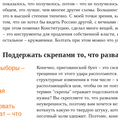
показалось, что получилось, потом – что не получилось,
общем, это лучше, чем многие другие схемы. Большинст
это в высшей степени типично. С моей точки зрения, к
том, что он хотел бы видеть Россию другой, с вечными 
при этом поменял Конституцию, сделал много вещей, к
– это инструменты для продления собственной власти, и
остальное – кружавчики. Болтать при этом можно что 
Поддержать скрепами то, что разв
Конечно, пригожинский бунт – это сил
выборы –
трещинки от этого удара расползаются
структурные изменения в том числе – э
я
расползающийся шов, чтобы он не поех
ая
термин "скрепы" отражает подсознател
нужна? Вы скрепляете то, что развалив
неуверенность, поэтому вам хочется ве
овать
воткнуть какую-то твердую штуку, кото
ат – что
песочный холм удержит. Поэтому, конеч