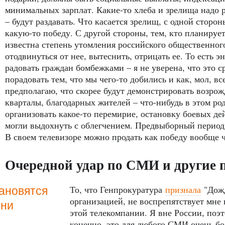
минимальных зарплат. Какие-то хлеба и зрелища надо р
– будут раздавать. Что касается зрелищ, с одной сторо
какую-то победу. С другой стороны, тем, кто планиру
известна степень утомления российского общественног
отодвинуться от нее, вытеснить, отрицать ее. То есть э
радовать граждан бомбежками – я не уверена, что это с
порадовать тем, что мы чего-то добились и как, мол, в
предполагаю, что скорее будут демонстрировать возр
кварталы, благодарных жителей – что-нибудь в этом ро
организовать какое-то перемирие, остановку боевых де
могли выдохнуть с облегчением. Предвыборный период д
В своем телевизоре можно продать как победу вообще ч
Очередной удар по СМИ и другие 
То, что Генпрокуратура
признала
"Дожд
ановятся
организацией, не воспрепятствует мне
они
этой телекомпании. Я вне России, поэ
конечно, это для любого СМИ очень бо