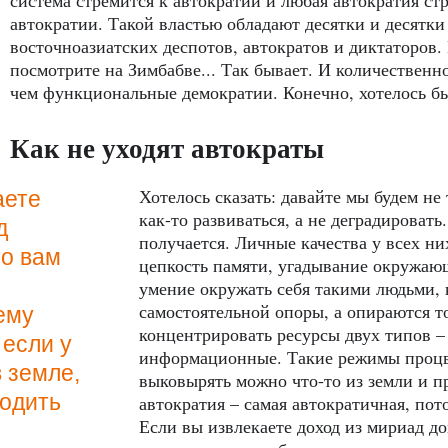
автократии. Такой властью обладают десятки и десятк
восточноазиатских деспотов, автократов и диктаторов.
посмотрите на Зимбабве... Так бывает. И количественно
чем функциональные демократии. Конечно, хотелось б
Как не уходят автократы
Хотелось сказать: давайте мы будем не 
аете
как-то развиваться, а не деградировать
д
получается. Личные качества у всех н
то вам
цепкость памяти, угадывание окружаю
х
умение окружать себя такими людьми,
самостоятельной опоры, а опираются то
ему
концентрировать ресурсы двух типов 
 если у
информационные. Такие режимы процве
 земле,
выковырять можно что-то из земли и пр
родить
автократия – самая автократичная, пот
Если вы извлекаете доход из мириад до