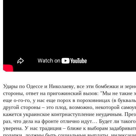
Удары по Одессе и Николаеву, все эти бомбежки и зерно
стороны, ответ на пригожинский вызов: "Мы не такие х
еще о-го-го, у нас еще порох в пороховницах (в буквал
другой стороны – это плод, возможно, некоторой самоув
кажется украинское контрнаступление неудачным. През
раз, что дела на фронте отлично идут… Будет ли таког
уверена. У нас традиция – ближе к выборам задабриват
подарки, должны быть социальные выплаты, индексаци