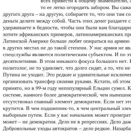
всех привести к общему знаменателю, а
то ее легко огородить забором. Вы сажа
другого друга – на другую, собираете то, что они там со
деньги делите между собой. Часть этих денег раздаете
удерживаете в бедности, чтобы они были вам благодарн
хотите африканских примеров, латиноамериканских при
Латинской Америке больше любят опираться на армию –
в других местах не до такой степени. У нас армия не я
спецслужбы являются политическим субъектом. И по э
десятилетиями. В этом никакого фокуса большого нет. 
политолог, не то удивляет, что долго сидят, а то, что н
Путина не уходит. Это редкие и удивительные исключен
организовать трансфер своими руками. Кстати, об этом
принято, но в 99-м году непопулярный Ельцин сумел. К
системе, намного более демократической, чем нынешняя,
отсутствовал главный элемент демократии. Если нет эт
крутится. В чем подшипник-то, в чем центральный эле
выборным путем. Если у вас начальник может проиграт
может – не демократия. Дело не в репрессиях. Дело даж
Добровольные уходы автократов – дело редкое. Назарба