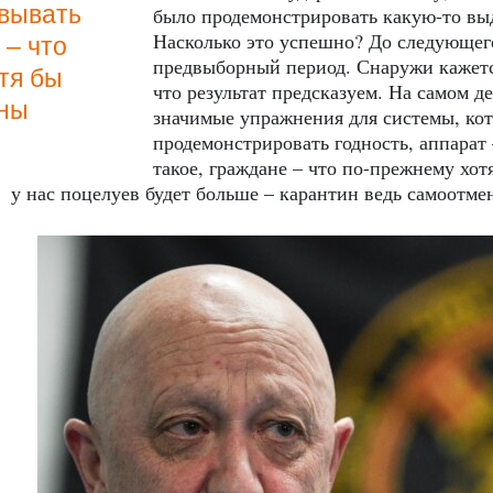
вывать
было продемонстрировать какую-то в
Насколько это успешно? До следующег
 – что
предвыборный период. Снаружи кажется
тя бы
что результат предсказуем. На самом д
ьны
значимые упражнения для системы, ко
продемонстрировать годность, аппарат
такое, граждане – что по-прежнему хо
у нас поцелуев будет больше – карантин ведь самоотме