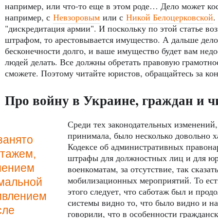
например, или что-то еще в этом роде… Дело может ко
например, с
Невзоровым
или с
Никой Белоцерковской
.
"дискредитация армии". И поскольку по этой статье во
штрафом, то арестовывается имущество. А дальше дело
бесконечности долго, и ваше имущество будет вам недо
людей делать. Все должны обретать правовую грамотнос
сможете. Поэтому читайте юристов, обращайтесь за ко
Про войну в Украине, граждан и 
Среди тех законодательных изменений,
принимала, было несколько довольно х
занято
Кодексе об административных правон
отажем,
штрафы для должностных лиц и для юр
чением
военкоматам, за отсутствие, так сказат
мобилизационных мероприятий. То есть
рмальной
этого следует, что саботаж был и продо
ивлением
системы видно то, что было видно и н
сле
говорили, что в особенности гражданск