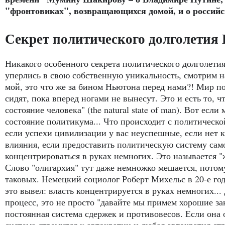
"фронтовиках", возвращающихся домой, и о российс
Секрет политического долголетия
Никакого особенного секрета политического долголети
уперлись в свою собственную уникальность, смотрим на
мой, это что же за бином Ньютона перед нами?! Мир п
сидят, пока вперед ногами не вынесут. Это и есть то, ч
состояние человека" (the natural state of man). Вот есл
состояние политикума... Что происходит с политической
если успехи цивилизации у вас неуспешные, если нет 
влияния, если предоставить политическую систему само
концентрироваться в руках немногих. Это называется "
Слово "олигархия" тут даже немножко мешается, потому
таковых. Немецкий социолог Роберт Михельс в 20-е го
это вывел: власть концентрируется в руках немногих..
процесс, это не просто "давайте мы примем хорошие за
постоянная система сдержек и противовесов. Если она 
система стремится к автократии и любая автократия ст