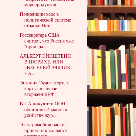
морепродуктов
Полнейший хаос в
политической системе
страны: Нета...
Госсекретарь США
считает, что Россия уже
"проиграл...
АЛЬБЕРТ ЭЙНШТЕЙН
В ЦЮРИХЕ, ИЛИ
«ВЕСЕЛЫЙ ЗЯБЛИК»
НА...
Эстония "будет стерта с
карты" в случае
вторжения РФ
В ПА ликуют: в ООН
обвинили Израиль в
убийстве жур...
Электромобили могут
привести к коллапсу