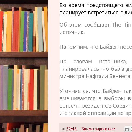
Во время предстоящего ви
планирует встретиться с л
Об этом сообщает The Tim
источник.
Напомним, что Байден пос
По словам источника,
планировалась, но была до
министра Нафтали Беннета 
Уточняется, что Байден та
вмешиваются в выборы в 
встреч президентов Соедин
и с главой оппозиции во в
at
22:46
Комментариев нет: