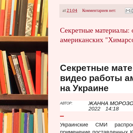
at
21:04
Комментариев нет:
Секретные материалы: 
американских "Химарсо
Секретные мате
видео работы а
на Украине
ЖАННА МОРОЗ
АВТОР:
2022
14:18
Украинские СМИ распро
применение поставленных К