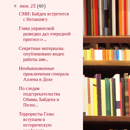
▼
июн. 25
(40)
СМИ: Байден встретится
с Нетаниягу
Глава украинской
разведки дал очередной
прогноз о ...
Секретные материалы:
опубликовано видео
работы аме...
Необыкновенные
приключения генерала
Аллена в Дохе
По следам
подстрекательства
Обамы, Байдена и
Пелос...
Террористы Газы:
вступаем в
историческую