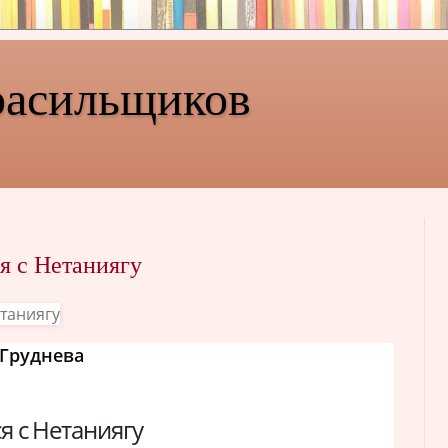
расильщиков
я с Нетаниягу
Груднева
я с Нетаниягу