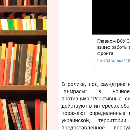
В ролике, под саундтрек 
"Химрасы" в ночно
противника.
"Реактивные с
действуют в интересах об
поражают определенные 
украинской, территор
предоставленное воо