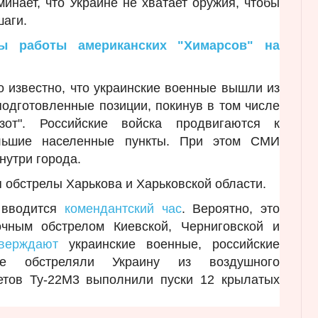
минает, что Украине не хватает оружия, чтобы
шаги.
ы работы американских "Химарсов" на
 известно, что украинские военные вышли из
одготовленные позиции, покинув в том числе
зот". Российские войска продвигаются к
ольшие населенные пункты. При этом СМИ
внутри города.
 обстрелы Харькова и Харьковской области.
 вводится
комендантский час
. Вероятно, это
чным обстрелом Киевской, Черниговской и
тверждают
украинские военные, российские
ые обстреляли Украину из воздушного
летов Ту-22М3 выполнили пуски 12 крылатых