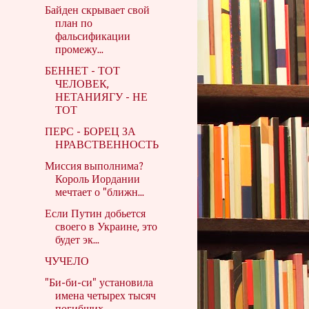
Байден скрывает свой
план по
фальсификации
промежу...
БЕННЕТ - ТОТ
ЧЕЛОВЕК,
НЕТАНИЯГУ - НЕ
ТОТ
ПЕРС - БОРЕЦ ЗА
НРАВСТВЕННОСТЬ
Миссия выполнима?
Король Иордании
мечтает о "ближн...
Если Путин добьется
своего в Украине, это
будет эк...
ЧУЧЕЛО
"Би-би-си" установила
имена четырех тысяч