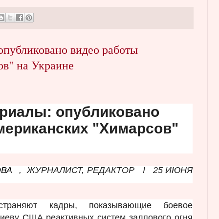
опубликовано видео работы
в" на Украине
риалы: опубликовано
мериканских "Химарсов"
ОВА
,
ЖУРНАЛИСТ, РЕДАКТОР
I
25 ИЮНЯ
страняют кадры, показывающие боевое
иеву США реактивных систем залпового огня