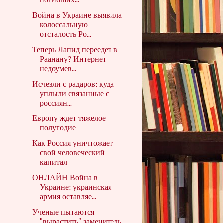
погибших...
Война в Украине выявила
колоссальную
отсталость Ро...
Теперь Лапид переедет в
Раанану? Интернет
недоумев...
Исчезли с радаров: куда
уплыли связанные с
россиян...
Европу ждет тяжелое
полугодие
Как Россия уничтожает
свой человеческий
капитал
ОНЛАЙН Война в
Украине: украинская
армия оставляе...
Ученые пытаются
"вырастить" заменитель