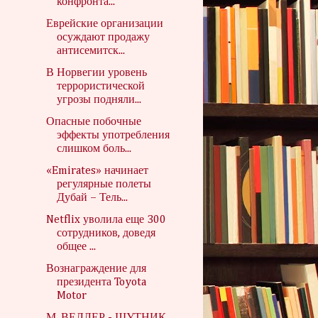
конфронта...
Еврейские организации
осуждают продажу
антисемитск...
В Норвегии уровень
террористической
угрозы подняли...
Опасные побочные
эффекты употребления
слишком боль...
«Emirates» начинает
регулярные полеты
Дубай – Тель...
Netflix уволила еще 300
сотрудников, доведя
общее ...
Вознаграждение для
президента Toyota
Motor