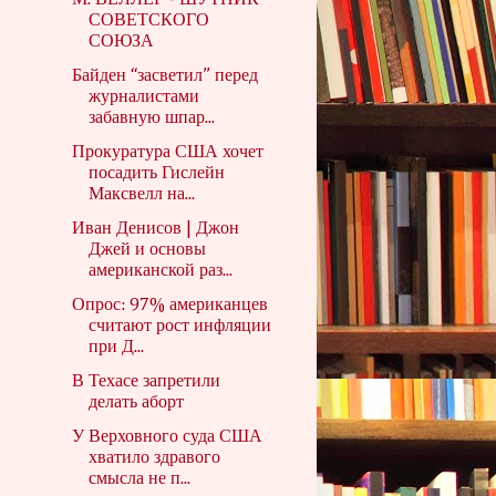
М. ВЕЛЛЕР - ШУТНИК
СОВЕТСКОГО
СОЮЗА
Байден “засветил” перед
журналистами
забавную шпар...
Прокуратура США хочет
посадить Гислейн
Максвелл на...
Иван Денисов | Джон
Джей и основы
американской раз...
Опрос: 97% американцев
считают рост инфляции
при Д...
В Техасе запретили
делать аборт
У Верховного суда США
хватило здравого
смысла не п...