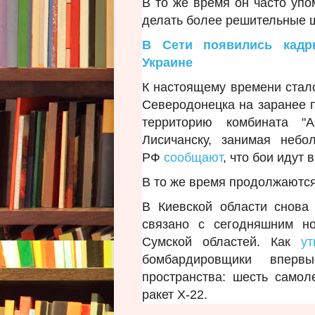
В то же время он часто упо
делать более решительные 
В Сети появились кадр
Украине
К настоящему времени стало
Северодонецка на заранее п
территорию комбината "А
Лисичанску, занимая неб
РФ
сообщают
, что бои идут 
В то же время продолжаются
В Киевской области снова
связано с сегодняшним но
Сумской областей. Как
у
бомбардировщики вперв
пространства: шесть само
ракет Х-22.