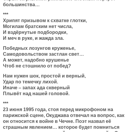
большинства…
***
Хрипят призывом к схватке глотки,
Могилам братским нет числа,
И вздёрнутые подбородки,
И меч в руке, и жажда зла.
Победных лозунгов круженье,
Самодовольством застлан свет…
А может, надобно крушенье
Чтоб не стошнило от побед?
Нам нужен шок, простой и верный,
Удар по темечку лихой.
Иначе – запах ада скверный
Плывёт над нашей головой.
***
23 июня 1995 года, стоя перед микрофоном на
парижской сцене, Окуджава отвечал на вопрос, как
он относится к войне в Чечне. Поэт назвал её
страшным явлением… которое будет помниться