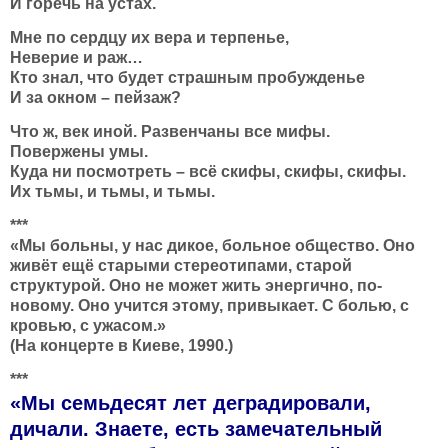
И горечь на устах.
Мне по сердцу их вера и терпенье,
Неверие и раж…
Кто знал, что будет страшным пробужденье
И за окном – пейзаж?
Что ж, век иной. Развенчаны все мифы.
Повержены умы.
Куда ни посмотреть – всё скифы, скифы, скифы.
Их тьмы, и тьмы, и тьмы.
***
«Мы больны, у нас дикое, больное общество. Оно
живёт ещё старыми стереотипами, старой
структурой. Оно не может жить энергично, по-
новому. Оно учится этому, привыкает. С болью, с
кровью, с ужасом.»
(На концерте в Киеве, 1990.)
***
«Мы семьдесят лет деградировали,
дичали. Знаете, есть замечательный