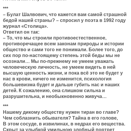
***
– Булат Шалвович, что кажется вам самой страшной
бедой нашей страны? – спросил у поэта в 1992 году
журнал «Столица».
Ответил он так:
– То, что мы строили противоестественное,
противоречащее всем законам природы и истории
общество и сами того не понимали. Более того, до
сих пор по-настоящему степень этой беды мы не
осознали… Мы по-прежнему не умеем уважать
человеческую личность, не умеем видеть в ней
высшую ценность жизни, и пока всё это не будет у
нас в крови, ничего не изменится, психология
большевизма будет и дальше губить нас и наших
детей. К сожалению, она слишком сильна и
разрушительна, и необыкновенно живуча…
***
Нашему дикому обществу нужен тиран во главе?
Чем соблазнить обывателя? Тайна в его голове,
В этом сосуде, в извилинах, в недрах его вещества.
Скрыт за улыбкой умильною злобный портрет