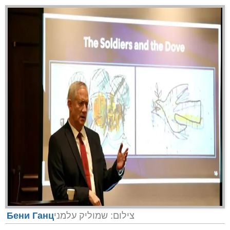
e
Бени Ганц
צילום: שמוליק עלמני