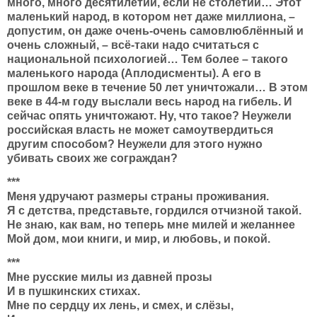
много, много десятилетий, если не столетий… Этот
маленький народ, в котором нет даже миллиона, –
допустим, он даже очень-очень самовлюблённый и
очень сложный, – всё-таки надо считаться с
национальной психологией… Тем более – такого
маленького народа (Аплодисменты). А его в
прошлом веке в течение 50 лет уничтожали… В этом
веке в 44-м году выслали весь народ на гибель. И
сейчас опять уничтожают. Ну, что такое? Неужели
российская власть не может самоутвердиться
другим способом? Неужели для этого нужно
убивать своих же сограждан?
***
Меня удручают размеры страны проживания.
Я с детства, представьте, гордился отчизной такой.
Не знаю, как вам, но теперь мне милей и желаннее
Мой дом, мои книги, и мир, и любовь, и покой.
***
Мне русские милы из давней прозы
И в пушкинских стихах.
Мне по сердцу их лень, и смех, и слёзы,