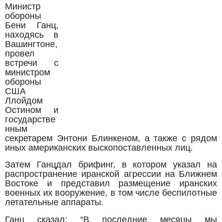
Министр
обороны
Бени Ганц,
находясь в
Вашингтоне,
провел
встречи с
министром
обороны
США
Ллойдом
Остином и
государстве
нным
секретарем Энтони Блинкеном, а также с рядом
иных американских выскопоставленных лиц.
Затем Ганцдал брифинг, в котором указал на
распространение иранской агрессии на Ближнем
Востоке и представил размещение иранских
военных их вооружение, в том числе беспилотные
летательные аппараты.
Ганц сказал: “В последние месяцы мы