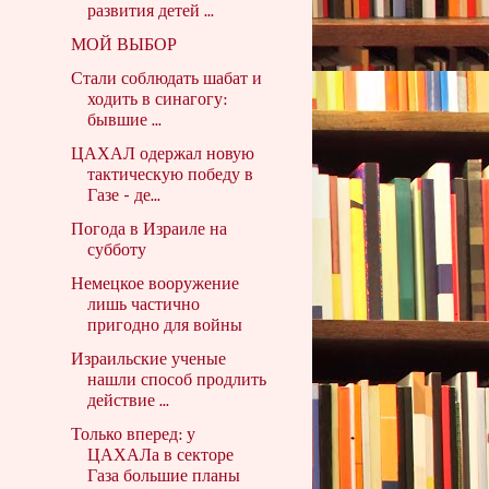
развития детей ...
МОЙ ВЫБОР
Стали соблюдать шабат и
ходить в синагогу:
бывшие ...
ЦАХАЛ одержал новую
тактическую победу в
Газе - де...
Погода в Израиле на
субботу
Немецкое вооружение
лишь частично
пригодно для войны
Израильские ученые
нашли способ продлить
действие ...
Только вперед: у
ЦАХАЛа в секторе
Газа большие планы