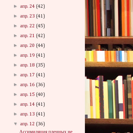
►
апр. 24
(42)
►
апр. 23
(41)
►
апр. 22
(45)
►
апр. 21
(42)
►
апр. 20
(44)
►
апр. 19
(41)
►
апр. 18
(35)
►
апр. 17
(41)
►
апр. 16
(36)
►
апр. 15
(40)
►
апр. 14
(41)
►
апр. 13
(41)
▼
апр. 12
(36)
Ассимиляция пленных не