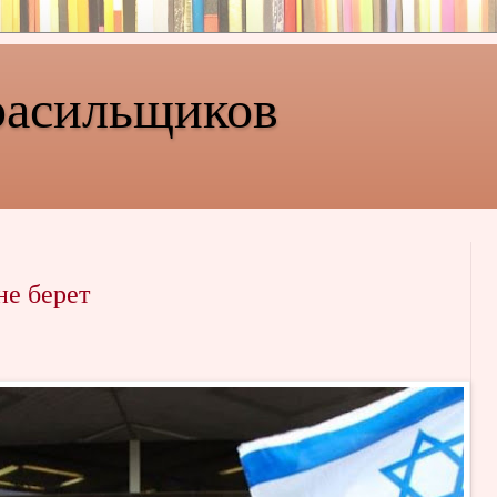
расильщиков
е берет