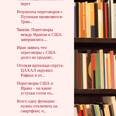
берет
Результаты переговоров с
Путиным проявляются:
Трам...
Tasnim: Переговоры
между Ираном и США
завершились ...
Иран заявил, что
переговоры с США
долго не продлят...
Отсекая щупальца спрута:
ЦАХАЛ окружил
Рафиах и от...
Переговоры США и
Ирана – на какие
уступки готов по...
Всего одну функцию
нужно отключить на
смартфоне, ч...