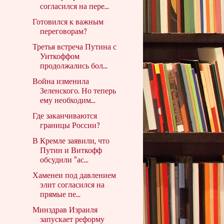
согласился на пере...
Готовился к важным
переговорам?
Третья встреча Путина с
Уиткоффом
продолжались бол...
Война изменила
Зеленского. Но теперь
ему необходим...
Где заканчиваются
границы России?
В Кремле заявили, что
Путин и Виткофф
обсудили "ас...
Хаменеи под давлением
элит согласился на
прямые пе...
Минздрав Израиля
запускает реформу