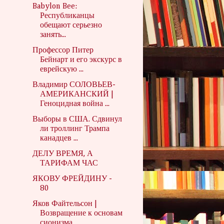
Babylon Bee:
Республиканцы
обещают серьезно
занять...
Профессор Питер
Бейнарт и его экскурс в
еврейскую ...
Владимир СОЛОВЬЕВ-
АМЕРИКАНСКИЙ |
Геноцидная война ...
Выборы в США. Сдвинул
ли троллинг Трампа
канадцев ...
ДЕЛУ ВРЕМЯ, А
ТАРИФАМ ЧАС
ЯКОВУ ФРЕЙДИНУ -
80
Яков Файтельсон |
Возвращение к основам
сионизма