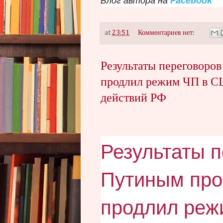
Блог автора на
Facebook
at
23:51
Комментариев нет:
Результаты переговоро
продлил режим ЧП в С
действий РФ
Результаты п
Путиным про
продлил реж