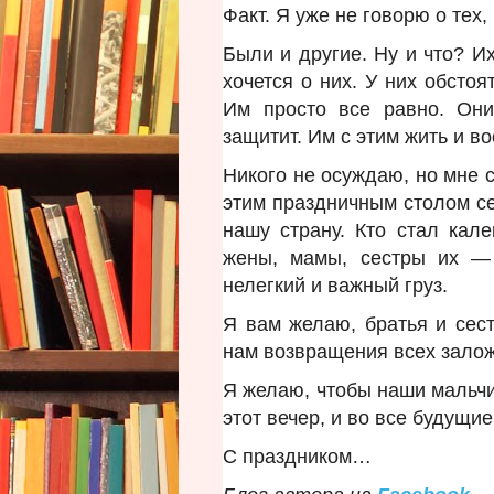
Факт. Я уже не говорю о тех,
Были и другие. Ну и что? Их
хочется о них. У них обстоя
Им просто все равно. Они 
защитит. Им с этим жить и в
Никого не осуждаю, но мне с
этим праздничным столом се
нашу страну. Кто стал кал
жены, мамы, сестры их —
нелегкий и важный груз.
Я вам желаю, братья и сес
нам возвращения всех залож
Я желаю, чтобы наши мальчи
этот вечер, и во все будущи
С праздником…