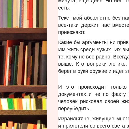
минута, еще день. Но нет. Т
есть.
Текст мой абсолютно без па
все-таки держит нас вмест
приезжают.
Какие бы аргументы ни при
Им жить среди чужих. Их вы
те, кому не все равно. Всегд
выше. Кто вопреки логике,
берет в руки оружие и идет 
И это происходит только
документах и не по факту 
человек рисковал своей жи
переубедить.
Израильтяне, живущие много
и прилетели со всего света