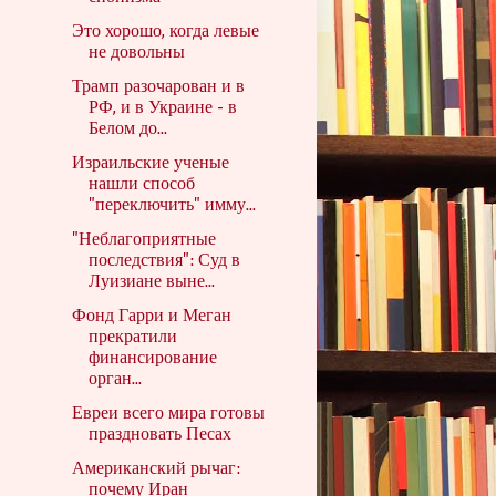
Это хорошо, когда левые
не довольны
Трамп разочарован и в
РФ, и в Украине - в
Белом до...
Израильские ученые
нашли способ
"переключить" имму...
"Неблагоприятные
последствия": Суд в
Луизиане выне...
Фонд Гарри и Меган
прекратили
финансирование
орган...
Евреи всего мира готовы
праздновать Песах
Американский рычаг:
почему Иран