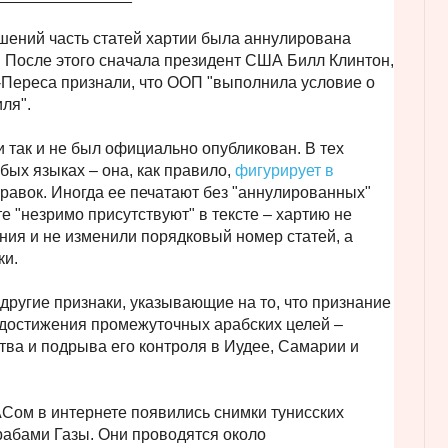
шений часть статей хартии была аннулирована
 После этого сначала президент США Билл Клинтон,
-Переса признали, что ООП "выполнила условие о
ля".
и так и не был официально опубликован. В тех
юбых языках – она, как правило,
фигурирует в
 правок. Иногда ее печатают без "аннулированных"
те "незримо присутствуют" в тексте – хартию не
ния и не изменили порядковый номер статей, а
ки.
другие признаки, указывающие на то, что признание
достижения промежуточных арабских целей –
тва и подрыва его контроля в Иудее, Самарии и
Сом в интернете появились снимки тунисских
рабами Газы. Они проводятся около