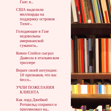
Газе: в...
США выделили
миллиарды на
поддержку островов
Тихог...
Голодающие в Газе
недовольны
американской
гуманита...
Кевин Спейси сыграл
Дьявола в итальянском
триллере
Верьте своей интуиции:
10 признаков, что вас
бессо...
УЧЛИ ПОЖЕЛАНИЯ
КЛИЕНТА
Как лорд Джейкоб
Ротшильд сохранил и
приумножил на...