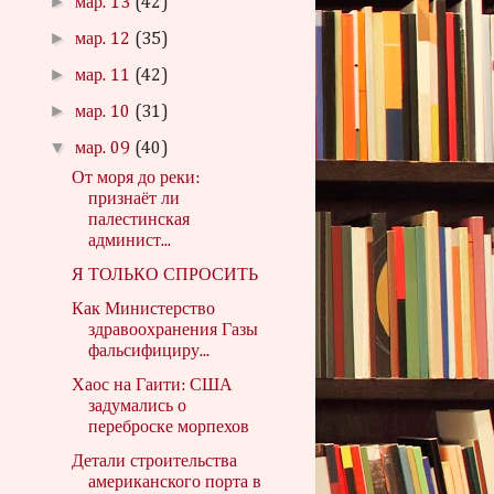
►
мар. 13
(42)
►
мар. 12
(35)
►
мар. 11
(42)
►
мар. 10
(31)
▼
мар. 09
(40)
От моря до реки:
признаёт ли
палестинская
админист...
Я ТОЛЬКО СПРОСИТЬ
Как Министерство
здравоохранения Газы
фальсифициру...
Хаос на Гаити: США
задумались о
переброске морпехов
Детали строительства
американского порта в