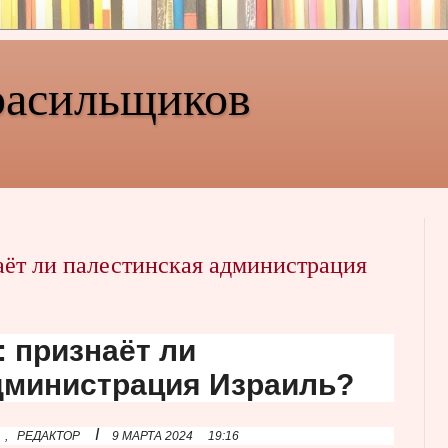
расильщиков
аёт ли палестинская администрация
: признаёт ли
дминистрация Израиль?
I
,
РЕДАКТОР
9 МАРТА 2024
19:16