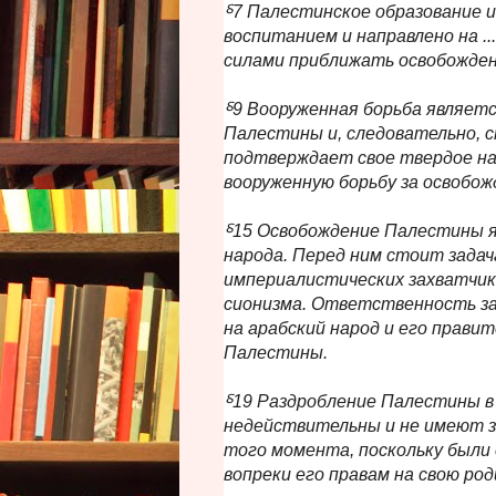
⸹7 Палестинское образование 
воспитанием и направлено на .
силами приближать освобожден
⸹9 Вооруженная борьба являет
Палестины и, следовательно, 
подтверждает свое твердое на
вооруженную борьбу за освобо
⸹15 Освобождение Палестины я
народа. Перед ним стоит задач
империалистических захватчик
сионизма. Ответственность за
на арабский народ и его правит
Палестины.
⸹19 Раздробление Палестины в 
недействительны и не имеют за
того момента, поскольку были 
вопреки его правам на свою род