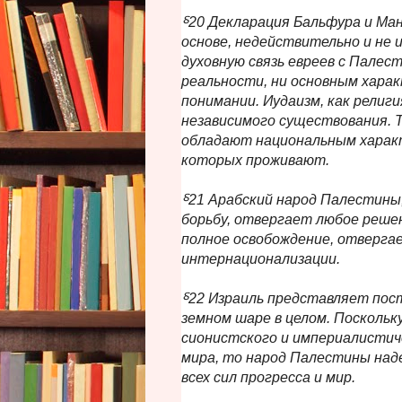
⸹20 Декларация Бальфура и Ман
основе, недействительно и не 
духовную связь евреев с Пале
реальности, ни основным хара
понимании. Иудаизм, как религ
независимого существования. Т
обладают национальным характе
которых проживают.
⸹21 Арабский народ Палестины
борьбу, отвергает любое реше
полное освобождение, отверга
интернационализации.
⸹22 Израиль представляет пост
земном шаре в целом. Посколь
сионистского и империалистич
мира, то народ Палестины над
всех сил прогресса и мир.
___________________________