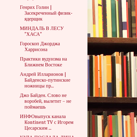
Генрих Голин |
Засекреченный физик-
ядерщик
МИНДАЛЬ В ЛЕСУ
"ХАСА"
Гороскоп Джорджа
Харрисона
Практики вудуизма на
Ближнем Востоке
Андрей Илларионов |
Байденско-путинские
ножницы пр...
Джо Байден. Слово не
воробей, вылетит – не
поймаешь
ИНФОвыпуск канала
Kontinent TV с Игорем
Цесарским ...