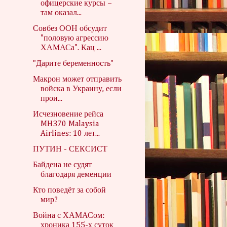
офицерские курсы –
там оказал...
Совбез ООН обсудит
"половую агрессию
ХАМАСа". Кац ...
"Дарите беременность"
Макрон может отправить
войска в Украину, если
прои...
Исчезновение рейса
MH370 Malaysia
Airlines: 10 лет...
ПУТИН - СЕКСИСТ
Байдена не судят
благодаря деменции
Кто поведёт за собой
мир?
Война с ХАМАСом:
хроника 155-х суток