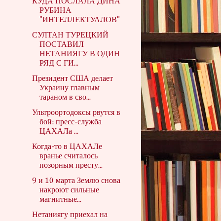
КУДА ПОСЛАЛА ДИНА
РУБИНА
"ИНТЕЛЛЕКТУАЛОВ"
СУЛТАН ТУРЕЦКИЙ
ПОСТАВИЛ
НЕТАНИЯГУ В ОДИН
РЯД С ГИ...
Президент США делает
Украину главным
тараном в сво...
Ультроортодоксы рвутся в
бой: пресс-служба
ЦАХАЛа ...
Когда-то в ЦАХАЛе
вранье считалось
позорным престу...
9 и 10 марта Землю снова
накроют сильные
магнитные...
Нетаниягу приехал на