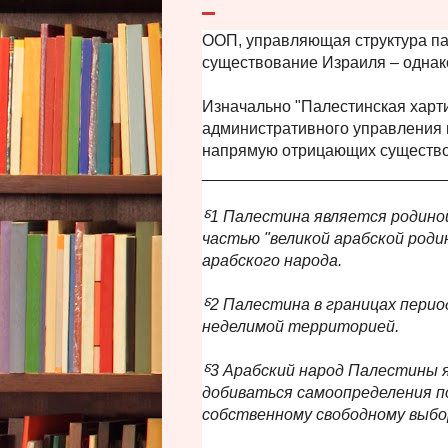
ООП, управляющая структура па
существование Израиля – однако
Изначально "Палестинская харт
административного управления п
напрямую отрицающих существо
___________________________
⸹1 Палестина является родино
частью "великой арабской роди
арабского народа.
⸹2 Палестина в границах пери
неделимой территорией.
⸹3 Арабский народ Палестины 
добиваться самоопределения по
собственному свободному выбо