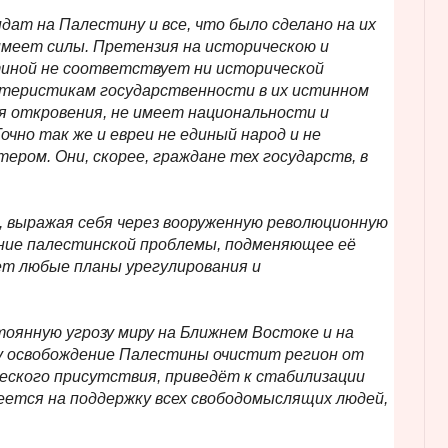
дат на Палестину и все, что было сделано на их
имеет силы. Претензия на историческою и
стиной не соответствует ни исторической
ктеристикам государственности в их истинном
ия откровения, не имеет национальности и
очно так же и евреи не единый народ и не
ром. Они, скорее, граждане тех государств, в
, выражая себя через вооруженную революционную
ние палестинской проблемы, подменяющее её
ет любые планы урегулирования и
оянную угрозу миру на Ближнем Востоке и на
ку освобождение Палестины очистит регион от
еского присутствия, приведёт к стабилизации
еется на поддержку всех свободомыслящих людей,
_______________