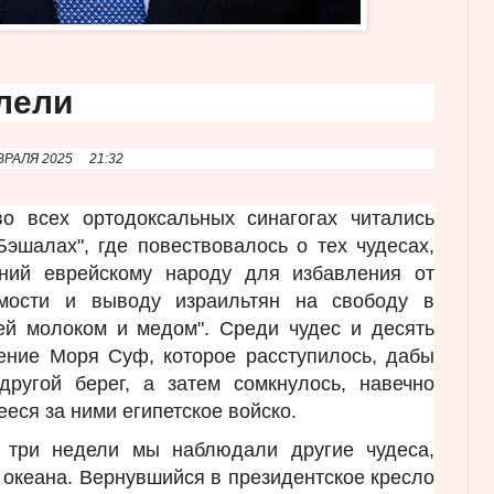
ллели
ВРАЛЯ 2025
21:32
о всех ортодоксальных синагогах читались
"Бэшалах", где повествовалось о тех чудесах,
ний еврейскому народу для избавления от
имости и выводу израильтян на свободу в
ей молоком и медом". Среди чудес и десять
чение Моря Суф, которое расступилось, дабы
другой берег, а затем сомкнулось, навечно
ееся за ними египетское войско.
 три недели мы наблюдали другие чудеса,
 океана. Вернувшийся в президентское кресло