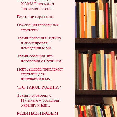
ХАМАС посылает
"позитивные сиг...
Все те же параллели
Изменения глобальных
стратегий
Трамп позвонил Путину
и анонсировал
немедленные ми...
Трамп сообщил, что
поговорил с Путиным
Порт Ашдода привлекает
стартапы для
инноваций в мо...
ЧТО ТАКОЕ РОДИНА?
Трамп поговорил с
Путиным – обсудили
Украину и Бли...
РОДИТЬСЯ ПРАВЫМ