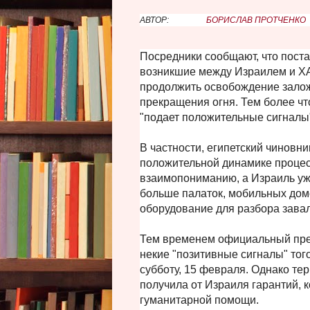
АВТОР:
БОРИСЛАВ ПРОТЧЕНКО
Посредники сообщают, что поста
возникшие между Израилем и Х
продолжить освобождение залож
прекращения огня. Тем более чт
"подает положительные сигналы"
В частности, египетский чиновни
положительной динамике процесс
взаимопониманию, а Израиль уж
больше палаток, мобильных домо
оборудование для разбора зава
Тем временем официальный пр
некие "позитивные сигналы" тог
субботу, 15 февраля. Однако те
получила от Израиля гарантий, 
гуманитарной помощи.