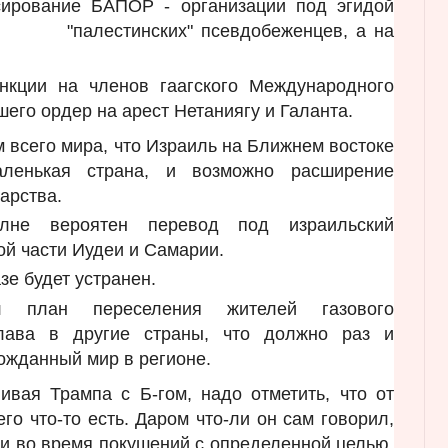
рование БАПОР - организации под эгидой
й "палестинских" псевдобеженцев, а на
нкции на членов гаагского Международного
шего ордер на арест Нетаниягу и Галанта.
 всего мира, что Израиль на Ближнем востоке
аленькая страна, и возможно расширение
арства.
олне вероятен перевод под израильский
ой части Иудеи и Самарии.
зе будет устранен.
л план переселения жителей газового
клава в другие страны, что должно раз и
ожданный мир в регионе.
ивая Трампа с Б-гом, надо отметить, что от
го что-то есть. Даром что-ли он сам говорил,
рти во время покушений с определенной целью.