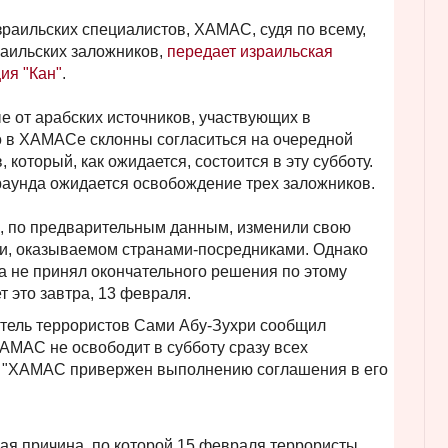
раильских специалистов, ХАМАС, судя по всему,
раильских заложников,
передает израильская
ия "Кан"
.
 от арабских источников, участвующих в
то в ХАМАСе склонны согласиться на очередной
который, как ожидается, состоится в эту субботу.
аунда ожидается освобождение трех заложников.
ы, по предварительным данным, изменили свою
ии, оказываемом странами-посредниками. Однако
а не принял окончательного решения по этому
т это завтра, 13 февраля.
тель террористов Сами Абу-Зухри сообщил
ХАМАС не освободит в субботу сразу всех
то "ХАМАС привержен выполнению соглашения в его
я причина, по которой 15 февраля террористы