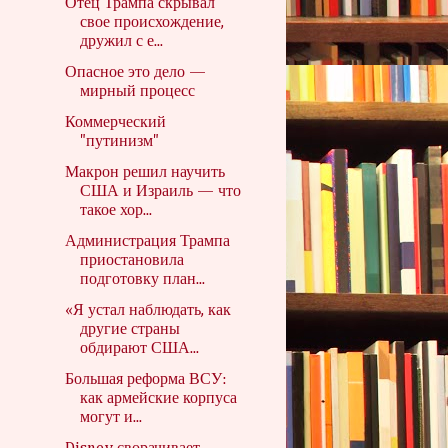
Отец Трампа скрывал
свое происхождение,
дружил с е...
Опасное это дело —
мирный процесс
Коммерческий
"путинизм"
Макрон решил научить
США и Израиль — что
такое хор...
Администрация Трампа
приостановила
подготовку план...
«Я устал наблюдать, как
другие страны
обдирают США...
Большая реформа ВСУ:
как армейские корпуса
могут и...