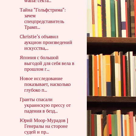
walla: секта...
Тайна "Гольфстрима":
зачем
спецпредставитель
Трамп...
Christie’s объявил
аукцион произведений
искусства,...
Япония с большой
выгодой для себя вела в
прошлом г...
Новое исследование
показывает, насколько
глубоко п...
Гранты спасали
украинскую прессу от
падения в безд...
Юрий Моор-Мурадов |
Генералы на стороне
судей и пр...