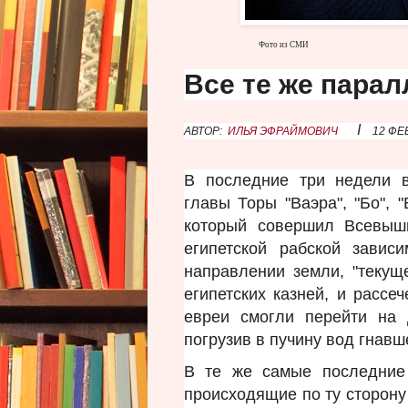
Фото из СМИ
Все те же пара
I
АВТОР:
ИЛЬЯ ЭФРАЙМОВИЧ
12 ФЕ
В последние три недели в
главы Торы "Ваэра", "Бо", 
который совершил Всевыш
египетской рабской завис
направлении земли, "текущ
египетских казней, и рассе
евреи смогли перейти на 
погрузив в пучину вод гнавш
В те же самые последние
происходящие по ту сторону