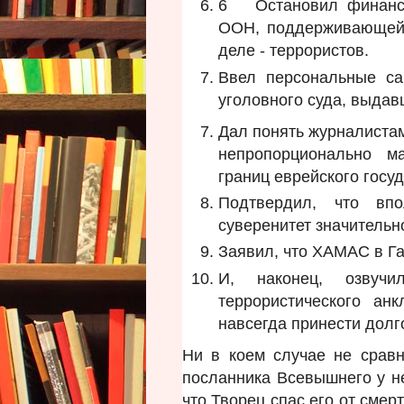
6 Остановил финанси
ООН, поддерживающе
деле - террористов.
Ввел персональные са
уголовного суда, выдав
Дал понять журналистам
непропорционально м
границ еврейского госуд
Подтвердил, что вп
суверенитет значительн
Заявил, что ХАМАС в Га
И, наконец, озвучи
террористического ан
навсегда принести долг
Ни в коем случае не сравн
посланника Всевышнего у не
что Творец спас его от сме