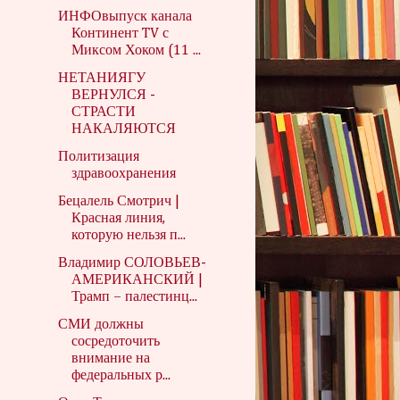
ИНФОвыпуск канала
Континент TV с
Миксом Хоком (11 ...
НЕТАНИЯГУ
ВЕРНУЛСЯ -
СТРАСТИ
НАКАЛЯЮТСЯ
Политизация
здравоохранения
Бецалель Смотрич |
Красная линия,
которую нельзя п...
Владимир СОЛОВЬЕВ-
АМЕРИКАНСКИЙ |
Трамп – палестинц...
СМИ должны
сосредоточить
внимание на
федеральных р...