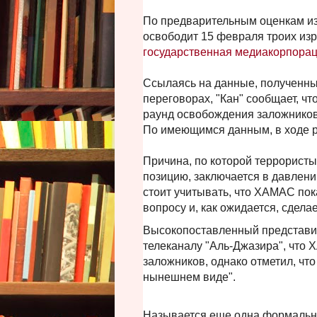
По предварительным оценкам из
освободит 15 февраля троих из
государственная медиакорпорац
Ссылаясь на данные, полученные
переговорах, "Кан" сообщает, ч
раунд освобождения заложников, 
По имеющимся данным, в ходе р
Причина, по которой террорист
позицию, заключается в давлен
стоит учитывать, что ХАМАС пок
вопросу и, как ожидается, сделае
Высокопоставленный представи
телеканалу "Аль-Джазира", что 
заложников, однако отметил, ч
нынешнем виде".
Называется еще одна формальна