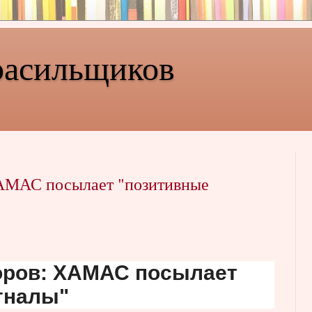
расильщиков
ХАМАС посылает "позитивные
оров: ХАМАС посылает
гналы"