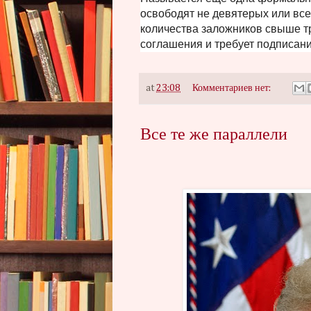
освободят не девятерых или все
количества заложников свыше т
соглашения и требует подписани
at
23:08
Комментариев нет:
Все те же параллели