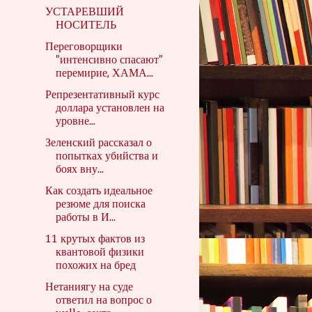
УСТАРЕВШИЙ
НОСИТЕЛЬ
Переговорщики
"интенсивно спасают"
перемирие, ХАМА...
Репрезентативный курс
доллара установлен на
уровне...
Зеленский рассказал о
попытках убийства и
боях вну...
Как создать идеальное
резюме для поиска
работы в И...
11 крутых фактов из
квантовой физики
похожих на бред
Нетаниягу на суде
ответил на вопрос о