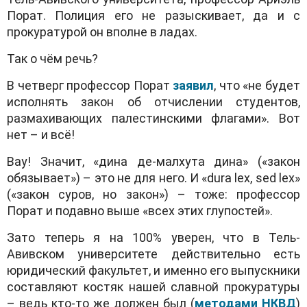
Порат. Полиция его не разыскивает, да и с
прокуратурой он вполне в ладах.
Так о чём речь?
В четверг профессор Порат
заявил
, что «не будет
исполнять закон об отчислении студентов,
размахивающих палестинскими флагами». Вот
нет – и всё!
Вау! Значит, «дина де-малхута дина» («закон
обязывает») – это не для него. И «dura lex, sed lex»
(«закон суров, но закон») – тоже: профессор
Порат и подавно выше «всех этих глупостей».
Зато теперь я на 100% уверен, что в Тель-
Авивском университете действительно есть
юридический факультет, и именно его выпускники
составляют костяк нашей славной прокуратуры
– ведь кто-то же должен был (
методами НКВД
)