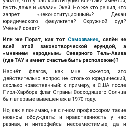
узнать, что у нас конституция всё-таки имеется,
пусть даже и «квази». Окей. Но же кто решил, что
запрет «неконституционный»? Декан
юридического факультета? Окружной суд?
Учёный совет?
Или же Порат, как тот
Самозванец
, силён не
всей этой законотворческой ерундой, а
«мнением народным» Северного Тель-Авива
(где ТАУ и имеет счастье быть расположен)?
Насчёт флагов, как мне кажется, это
действительно вопрос не столько юридический,
сколько нравственный: к примеру, в США после
Пирл-Харбора флаг Страны Восходящего Солнца
был впервые вывешен аж в 1970 году.
Но, как я понимаю, не с г-ном профессором такие
нюансы обсуждать: и нравственность у нас
разная, и интерфейсы несовместимые, да и