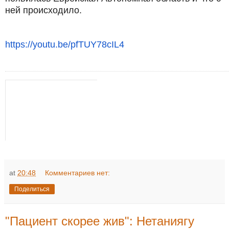
ней происходило.
https://youtu.be/pfTUY78cIL4
Авром Шмулевич. Биробиджан. Почему и как появилась Еврейская
at
20:48
Комментариев нет:
Поделиться
"Пациент скорее жив": Нетаниягу