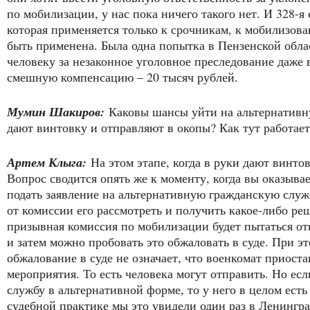
по мобилизации, у нас пока ничего такого нет. И 328-я 
которая применяется только к срочникам, к мобилизов
быть применена. Была одна попытка в Пензенской облас
человеку за незаконное уголовное преследование даже 
смешную компенсацию – 20 тысяч рублей.
Мумин Шакиров:
Каковы шансы уйти на альтернативну
дают винтовку и отправляют в окопы? Как тут работает
Артем Клыга:
На этом этапе, когда в руки дают винто
Вопрос сводится опять же к моменту, когда вы оказыва
подать заявление на альтернативную гражданскую служб
от комиссии его рассмотреть и получить какое-либо реш
призывная комиссия по мобилизации будет пытаться отк
и затем можно пробовать это обжаловать в суде. При э
обжалование в суде не означает, что военкомат приост
мероприятия. То есть человека могут отправить. Но ес
службу в альтернативной форме, то у него в целом ест
судебной практике мы это увидели один раз в Ленингра