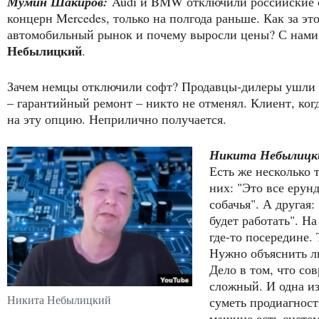
Мумин Шакиров:
Audi и BMW отключили российские с
концерн Mercedes, только на полгода раньше. Как за эт
автомобильный рынок и почему выросли цены? С нами
Небылицкий
.
Зачем немцы отключили софт? Продавцы-дилеры ушли с
– гарантийный ремонт – никто не отменял. Клиент, ко
на эту опцию. Неприлично получается.
Никита Небылицк
Есть же несколько т
них: "Это все ерун
собачья". А другая:
будет работать". На
где-то посередине.
Нужно объяснить лю
Дело в том, что со
сложный. И одна и
Никита Небылицкий
суметь продиагност
машине есть систем