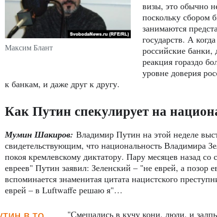
визы, это обычно н
поскольку сбором 
занимаются предст
государств. А когд
Максим Блант
российские банки, 
реакция гораздо бол
уровне доверия рос
к банкам, и даже друг к другу.
Как Путин спекулирует на национ
Мумин Шакиров:
Владимир Путин на этой неделе выс
свидетельствующим, что национальность Владимира Зел
покоя кремлевскому диктатору. Пару месяцев назад со 
евреев" Путин заявил: Зеленский – "не еврей, а позор 
вспоминается знаменитая цитата нацистского преступни
еврей – в Luftwaffe решаю я"…
"Смешались в кучу кони, люди, и залп
тин в то,