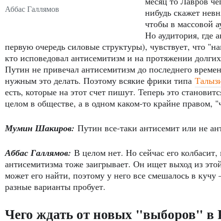
месяц то Лавров че
Аббас Галлямов
нибудь скажет невн
чтобы в массовой а
Но аудитория, где 
первую очередь силовые структуры), чувствует, что "н
кто исповедовал антисемитизм и на протяжении долгих
Путин не привечал антисемитизм до последнего времен
нужным это делать. Поэтому всякие фрики типа
Талыз
есть, которые на этот счет пишут. Теперь это становит
целом в обществе, а в одном каком-то крайне правом, "
Мумин Шакиров:
Путин все-таки антисемит или не ан
Аббас Галлямов:
В целом нет. Но сейчас его колбасит,
антисемитизма тоже заигрывает. Он ищет выход из этой
может его найти, поэтому у него все смешалось в кучу –
разные варианты пробует.
Чего ждать от новых "выборов" в 