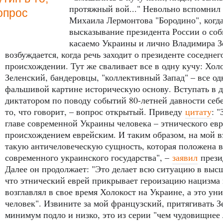
протяжный вой..." Невольно вспомнил 
вопрос
Михаила Лермонтова "Бородино", когд
высказывание президента России о со
касаемо Украины и лично Владимира Зе
возбуждается, когда речь заходит о президенте соседнег
происхождении. Тут же сваливает все в одну кучу: Холо
Зеленский, бандеровцы, "коллективный Запад" – все од
фальшивой картине историческую основу. Вступать в 
диктатором по поводу событий 80-летней давности себ
то, что говорит, – вопрос открытый. Приведу
цитату
: 
главе современной Украины человека – этнического евр
происхождением еврейским. И таким образом, на мой в
такую античеловеческую сущность, которая положена в
современного украинского государства", –
заявил
прези
Далее он продолжает: "Это делает всю ситуацию в выс
что этнический еврей прикрывает героизацию нацизма 
возглавлял в свое время Холокост на Украине, а это у
человек". Извините за мой французский, притягивать Зе
минимум подло и низко, это из серии "чем чудовищнее л