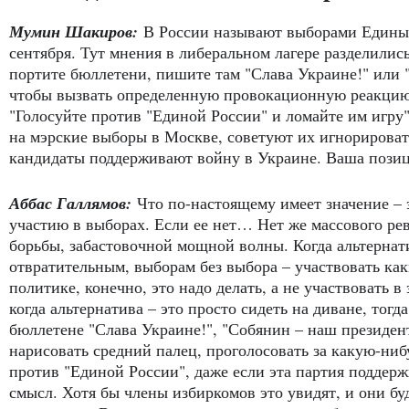
Мумин Шакиров:
В России называют выборами Единый
сентября. Тут мнения в либеральном лагере разделились
портите бюллетени, пишите там "Слава Украине!" или 
чтобы вызвать определенную провокационную реакцию"
"Голосуйте против "Единой России" и ломайте им игру"
на мэрские выборы в Москве, советуют их игнорировать,
кандидаты поддерживают войну в Украине. Ваша пози
Аббас Галлямов:
Что по-настоящему имеет значение – э
участию в выборах. Если ее нет… Нет же массового р
борьбы, забастовочной мощной волны. Когда альтернат
отвратительным, выборам без выбора – участвовать ка
политике, конечно, это надо делать, а не участвовать 
когда альтернатива – это просто сидеть на диване, тогд
бюллетене "Слава Украине!", "Собянин – наш президент
нарисовать средний палец, проголосовать за какую-ни
против "Единой России", даже если эта партия поддержи
смысл. Хотя бы члены избиркомов это увидят, и они б