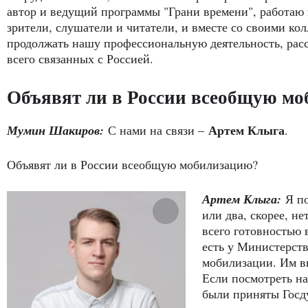
автор и ведущий программы "Грани времени", работаю в
зрители, слушатели и читатели, и вместе со своими ко
продолжать нашу профессиональную деятельность, расс
всего связанных с Россией.
Объявят ли в России всеобщую м
Артем Клыга
Мумин Шакиров:
С нами на связи –
.
Объявят ли в России всеобщую мобилизацию?
Артем Клыга:
Я п
или два, скорее, не
всего готовностью 
есть у Министерст
мобилизации. Им в
Если посмотреть на
были приняты Госду