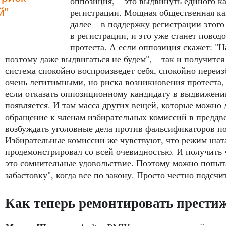
оппозиция, – это выдвинуть единого ка
й"
регистрации. Мощная общественная ка
далее – в поддержку регистрации этого
в регистрации, и это уже станет поводо
протеста. А если оппозиция скажет: "Н
поэтому даже выдвигаться не будем", – так и получится 
система спокойно воспроизведет себя, спокойно переи
очень легитимными, но риска возникновения протеста, 
если отказать оппозиционному кандидату в выдвижении
появляется. И там масса других вещей, которые можно 
обращение к членам избирательных комиссий в преддве
возбуждать уголовные дела против фальсификаторов п
Избирательные комиссии же чувствуют, что режим шат
продемонстрировал со всей очевидностью. И получить ч
это сомнительные удовольствие. Поэтому можно попыт
забастовку", когда все по закону. Просто честно подсчи
Как теперь ремонтировать прести