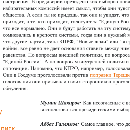
настроения. В преддверии президентских выборов повл
избирательных комиссий имеет смысл, чтобы они чувс
общества. А если ты не придешь, так они и увидят, что
приходит, а те, кто приходит, голосуют за "Единую Ро
что все нормально. Они и будут работать на эту систем
сомневались в крепости системы, тогда они в нужный м
что другие партии, типа КПРФ, "Новые люди" или "эсе
войны, все равно не дает основания ставить между ним
равенства. По вопросам внешней политики, по вопроса
"Единой России". А по вопросам внутренней политики
оппозиции. Напомню, что КПРФ, например, голосовала
Они в Госдуме проголосовали против
поправки Терешк
голосования они призывали своих сторонников проголо
обнуления.
Мумин Шакиров:
Как несогласные с 
воспользоваться президентскими выбо
у
Аббас Галлямов:
Самое главное, что д
 риск