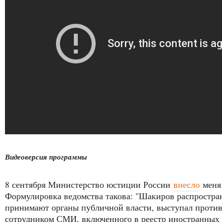
Видеоверсия программы
8 сентября Министерство юстиции России
внесло
меня 
Формулировка ведомства такова: "Шакиров распростра
принимают органы публичной власти, выступал против
сотрудником СМИ, включенного в реестр иностранных аг