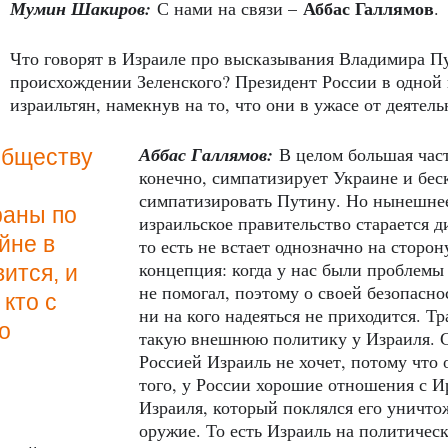
Аббас Галлямов
Мумин Шакиров:
С нами на связи –
.
Что говорят в Израиле про высказывания Владимира П
происхождении Зеленского? Президент России в одной 
израильтян, намекнув на то, что они в ужасе от деятел
Аббас Галлямов:
В целом большая част
обществу
конечно, симпатизирует Украине и беск
симпатизировать Путину. Но нынешнее
раны по
израильское правительство старается д
йне в
то есть не встает однозначно на сторо
концепция: когда у нас были проблемы
ится, и
не помогал, поэтому о своей безопасн
 кто с
ни на кого надеяться не приходится. 
о
такую внешнюю политику у Израиля. С
Россией Израиль не хочет, потому что
того, у России хорошие отношения с 
Израиля, который поклялся его уничтож
оружие. То есть Израиль на политичес