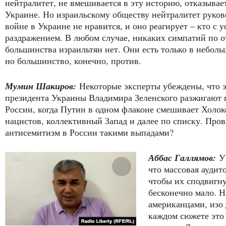
нейтралитет, не вмешивается в эту историю, отказывае
Украине. Но израильскому обществу нейтралитет руко
войне в Украине не нравится, и оно реагирует – кто с у
раздражением. В любом случае, никаких симпатий по 
большинства израильтян нет. Они есть только в неболь
но большинство, конечно, против.
Мумин Шакиров:
Некоторые эксперты убеждены, что 
президента Украины Владимира Зеленского разжигают
России, когда Путин в одном флаконе смешивает Холоко
нацистов, коллективный Запад и далее по списку. Про
антисемитизм в России такими выпадами?
Аббас Галлямов:
У
что массовая аудит
чтобы их сподвигну
бесконечно мало. Н
американцами, изо 
каждом сюжете это 