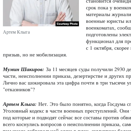
становится очевидн
срок пока у военко
материалы журналис
военные юристы или
военкоматах, сообщ
Артем Клыга
подготовлены элект
функционал для пр
с 1 октября, скорее
призыв, но не мобилизация.
Мумин Шакиров:
За 11 месяцев суды получили 2930 д
части, неисполнении приказа, дезертирстве и других п
Лично вас шокировала эта цифра почти в три тысячи 
"отказников"?
Артем Клыга:
Нет. Это было понятно, когда Госдума 
Уголовный кодекс в части военных преступлений. Они
под которые и подводят сейчас все составы против об
всего коснулись вопросов о неисполнении приказа, сам
том числе добровольной сдаче в плен, симуляции болез