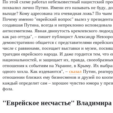
По этой схеме работал небезызвестный нацистский пре
похвалил лично Путин. Имени его называть не буду, дог
выходе? Кому адресована эта очевидная ложь? По чьим 
Почему именно "еврейский вопрос" вылез у президента 
создавшая Путина, всегда и непреклонно исповедовал
антисемитизма. Явная двинутость кремлевского людоеда
как раз оттуда", – пишет публицист Александр Невзор
демонстративно общается с представителями еврейских
числе с раввинами, посещает выставки и музеи, посвя
трагедии еврейского народа. И даже гордится тем, что
национальностей, и защищает их, правда, своеобразны
отношения к событиям на Украине, в Крыму. Их выбрал
одного хохла. Как издеваются", –
сказал
Путин, реагиру
отношении близких ему бизнесменов и друзей по коопер
каждый определит сам – хорошее чувство юмора у през
фола.
"Еврейское несчастье" Владимира