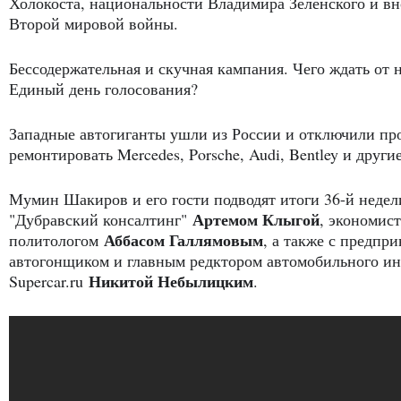
Холокоста, национальности Владимира Зеленского и в
Второй мировой войны.
Бессодержательная и скучная кампания. Чего ждать от 
Единый день голосования?
Западные автогиганты ушли из России и отключили пр
ремонтировать Mercedes, Porsche, Audi, Bentley и дру
Мумин Шакиров и его гости подводят итоги 36-й недел
Артемом Клыгой
"Дубравский консалтинг"
, экономис
Аббасом Галлямовым
политологом
, а также с предпр
автогонщиком и главным редктором автомобильного ин
Никитой Небылицким
Supercar.ru
.