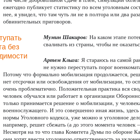
ежегодно публикует статистику по всем уголовным сост
нее, я увидел, что там чуть ли не в полтора или два р
обвинительных приговоров.
Мумин Шакиров:
На каком этапе пот
тупать
сваливать из страны, чтобы не оказать
та без
одимости
Артем Клыга:
Я стараюсь на самой р
не нужно переступать порог военкомат
Потому что формально мобилизация продолжается, реш
нет отсрочки или освобождения от мобилизации, то осп
очень проблематично. Положительная практика вся свод
человек обучался или работает в организации Оборон
только принимается решение о мобилизации, у человека
военнослужащего. И это совершенно иная жизнь, здесь
нормы Уголовного кодекса, уже можно и уголовное дело
например, решит сбежать (а до этого момента человек 
Несмотря на то что глава Комитета Думы по обороне Ка
они хотят ввести уголовную ответственность за уклоне