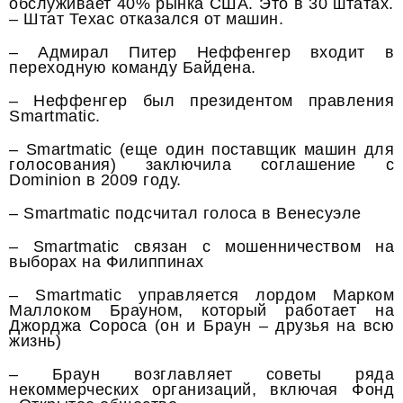
обслуживает 40% рынка США. Это в 30 штатах.
– Штат Техас отказался от машин.
– Адмирал Питер Неффенгер входит в
переходную команду Байдена.
– Неффенгер был президентом правления
Smartmatic.
– Smartmatic (еще один поставщик машин для
голосования) заключила соглашение с
Dominion в 2009 году.
– Smartmatic подсчитал голоса в Венесуэле
– Smartmatic связан с мошенничеством на
выборах на Филиппинах
– Smartmatic управляется лордом Марком
Маллоком Брауном, который работает на
Джорджа Сороса (он и Браун – друзья на всю
жизнь)
– Браун возглавляет советы ряда
некоммерческих организаций, включая Фонд