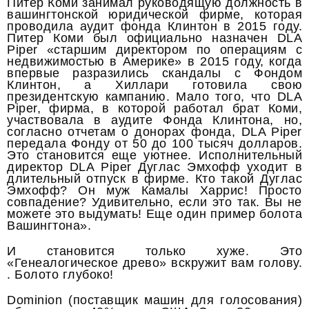
Питер Коми занимал руководящую должность в
вашингтонской юридической фирме, которая
проводила аудит фонда Клинтон в 2015 году.
Питер Коми был официально назначен DLA
Piper «старшим директором по операциям с
недвижимостью в Америке» в 2015 году, когда
впервые разразились скандалы с Фондом
Клинтон, а Хиллари готовила свою
президентскую кампанию. Мало того, что DLA
Piper, фирма, в которой работал брат Коми,
участвовала в аудите Фонда Клинтона, но,
согласно отчетам о донорах фонда, DLA Piper
передала Фонду от 50 до 100 тысяч долларов.
Это становится еще уютнее. Исполнительный
директор DLA Piper Дуглас Эмхофф уходит в
длительный отпуск в фирме. Кто такой Дуглас
Эмхофф? Он муж Камалы Харрис! Просто
совпадение? Удивительно, если это так. Вы не
можете это выдумать! Еще один пример болота
Вашингтона».
И становится только хуже. Это
«Генеалогическое древо» вскружит вам голову.
. Болото глубоко!
Dominion (поставщик машин для голосования)