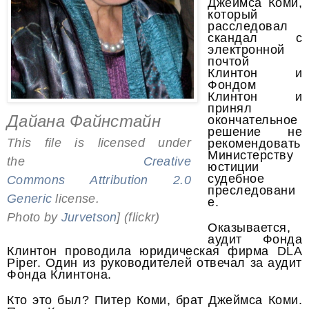
Джеймса Коми,
который
расследовал
скандал с
электронной
почтой
Клинтон и
Фондом
Клинтон и
принял
Дайана Файнстайн
окончательное
решение не
This file is licensed under
рекомендовать
Министерству
the
Creative
юстиции
судебное
Commons
Attribution 2.0
преследовани
Generic
license.
е.
Photo by
Jurvetson
] (flickr)
Оказывается,
аудит Фонда
Клинтон проводила юридическая фирма DLA
Piper. Один из руководителей отвечал за аудит
Фонда Клинтона.
Кто это был? Питер Коми, брат Джеймса Коми.