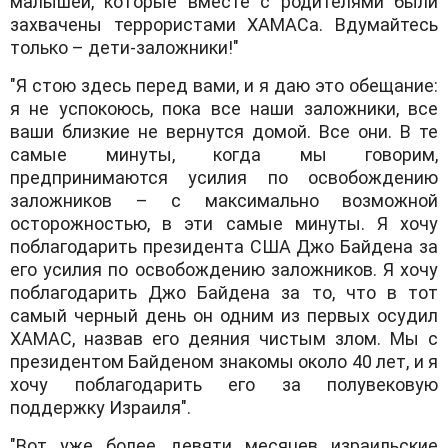
малышей, которые вместе с родителями были
захвачены террористами ХАМАСа. Вдумайтесь
только – дети-заложники!"
"Я стою здесь перед вами, и я даю это обещание:
я не успокоюсь, пока все наши заложники, все
ваши близкие не вернутся домой. Все они. В те
самые минуты, когда мы говорим,
предпринимаются усилия по освобождению
заложников – с максимально возможной
осторожностью, в эти самые минуты. Я хочу
поблагодарить президента США Джо Байдена за
его усилия по освобождению заложников. Я хочу
поблагодарить Джо Байдена за то, что в тот
самый черный день он одним из первых осудил
ХАМАС, назвав его деяния чистым злом. Мы с
президентом Байденом знакомы около 40 лет, и я
хочу поблагодарить его за полувековую
поддержку Израиля".
"Вот уже более девяти месяцев израильские