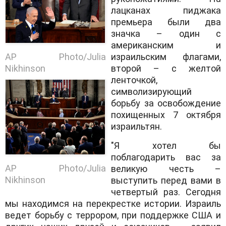
лацканах пиджака
премьера были два
значка – один с
американским и
AP Photo/Julia
израильским флагами,
Nikhinson
второй – с желтой
ленточкой,
символизирующий
борьбу за освобождение
похищенных 7 октября
израильтян.
"Я хотел бы
поблагодарить вас за
AP Photo/Julia
великую честь –
Nikhinson
выступить перед вами в
четвертый раз. Сегодня
мы находимся на перекрестке истории. Израиль
ведет борьбу с террором, при поддержке США и