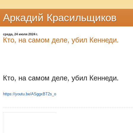
Аркадий Красильщиков
среда, 24 июля 2024 г.
Кто, на самом деле, убил Кеннеди.
Убийство
Кеннеди
-
Израиль.
Кто, на самом деле, убил Кеннеди.
Моя
версия.
Кто,
на
https://youtu.be/ASggxBT2s_o
самом
деле,
убил
Кеннеди.