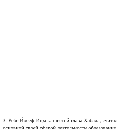
3. Ребе Йосеф‑Ицхок, шестой глава Хабада, считал
основной своей сферой деятельности образование