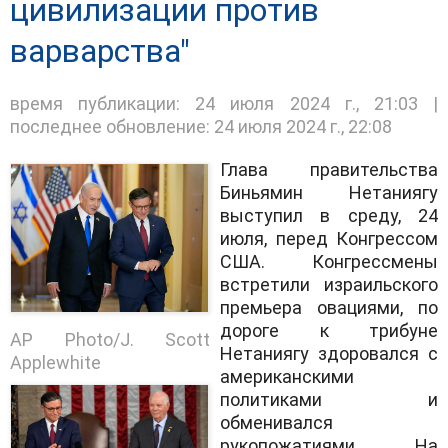
цивилизации против
варварства"
время публикации: 24 июля 2024 г., 21:03 |
последнее обновление: 24 июля 2024 г., 22:08
Глава правительства
Биньямин Нетаниягу
выступил в среду, 24
июля, перед Конгрессом
США. Конгрессмены
встретили израильского
премьера овациями, по
дороге к трибуне
AP Photo/J. Scott
Нетаниягу здоровался с
Applewhite
американскими
политиками и
обменивался
рукопожатиями. На