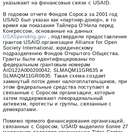
указывают на финансовые связи с USAID.
В годовом отчете Фондов Сороса за 2001 год
USAID был указан как «партнер-донор», в то
время как показания Тайлера О’Нила перед
Конгрессом, основанные на данных
USASpending.gov
, подтвердили предоставление
грантов USAID организации Alliance for Open
Society International, юридическому
подразделению Фондов Открытого Общества.
Гранты были идентифицированы по
федеральным грантовым номерам
AID122A000200042, SLMAQM11GR635 и
SLMAQM11GR0635. Такая схема создает
замкнутый поток денег налогоплательщиков, при
этом федеральные средства поступают в
связанные с Соросом организации, которые
затем поддерживают леворадикальный
активизм, протесты и группы, связанные с
демократами.
Помимо прямого финансирования организаций,
связанных с Соросом, USAID выделило более 27