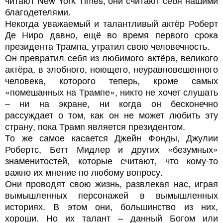
читают New York Times, они считают себя нашими
благодетелями.
Некогда уважаемый и талантливый актёр Роберт
Де Ниро давно, ещё во время первого срока
президента Трампа, утратил свою человечность.
Он превратил себя из любимого актёра, великого
актёра, в злобного, ноющего, неуравновешенного
человека, которого теперь, кроме самых
«помешанных на Трампе», никто не хочет слушать
– ни на экране, ни когда он бесконечно
рассуждает о том, как он не может любить эту
страну, пока Трамп является президентом.
То же самое касается Джейн Фонды, Джулии
Робертс, Бетт Мидлер и других «безумных»
знаменитостей, которые считают, что кому-то
важно их мнение по любому вопросу.
Они проводят свою жизнь, развлекая нас, играя
вымышленных персонажей в вымышленных
историях. В этом они, большинство из них,
хороши. Но их талант – данный Богом или