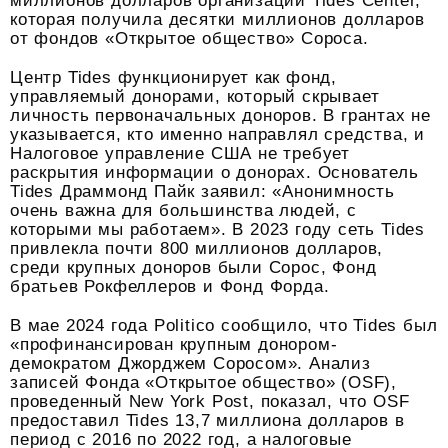
миллионов долларов организации Tides Center,
которая получила десятки миллионов долларов
от фондов «Открытое общество» Сороса.
Центр Tides функционирует как фонд,
управляемый донорами, который скрывает
личность первоначальных доноров. В грантах не
указывается, кто именно направлял средства, и
Налоговое управление США не требует
раскрытия информации о донорах. Основатель
Tides Драммонд Пайк заявил: «Анонимность
очень важна для большинства людей, с
которыми мы работаем». В 2023 году сеть Tides
привлекла почти 800 миллионов долларов,
среди крупных доноров были Сорос, Фонд
братьев Рокфеллеров и Фонд Форда.
В мае 2024 года Politico сообщило, что Tides был
«профинансирован крупным донором-
демократом Джорджем Соросом». Анализ
записей Фонда «Открытое общество» (OSF),
проведенный New York Post, показал, что OSF
предоставил Tides 13,7 миллиона долларов в
период с 2016 по 2022 год, а налоговые