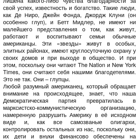
лишена какого-либо чувства благодарности за
свой успех, известность и богатство. Такие люди,
как Де Ниро, Джейн Фонда, Джордж Клуни (он
особенно глуп), и Бетт Мидлер, не имеют ни
малейшего представления о том, как живут,
работают и воспитывают семьи обычные
американцы. Эти «звезды» живут в особых,
элитных районах, имеют круглосуточную охрану у
своих домов и при выходе в общество. И при
этом, поскольку они читают The Nation и New York
Times, они считают себя нашими благодетелями.
Это не так. Они – глупцы.
Любой разумный американец, который обращает
внимание на происходящее, знает, что наша
Демократическая партия превратилась в
марксистско-коммунистическую организацию,
намеренную разрушить Америку в её исходном
виде и, как все самозваные олигархи,
контролировать остальных из нас, поскольку они,
их дети и внуки финансово обеспечены на