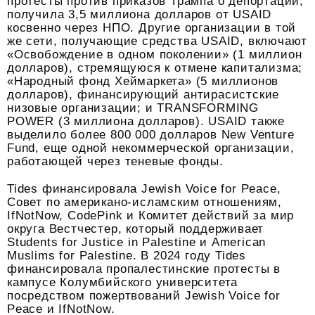
протесты против приказов Трампа о депортации,
получила 3,5 миллиона долларов от USAID
косвенно через НПО. Другие организации в той
же сети, получающие средства USAID, включают
«Освобождение в одном поколении» (1 миллион
долларов), стремящуюся к отмене капитализма;
«Народный фонд Хеймаркета» (5 миллионов
долларов), финансирующий антирасистские
низовые организации; и TRANSFORMING
POWER (3 миллиона долларов). USAID также
выделило более 800 000 долларов New Venture
Fund, еще одной некоммерческой организации,
работающей через теневые фонды.
Tides финансировала Jewish Voice for Peace,
Совет по американо-исламским отношениям,
IfNotNow, CodePink и Комитет действий за мир
округа Вестчестер, который поддерживает
Students for Justice in Palestine и American
Muslims for Palestine. В 2024 году Tides
финансировала пропалестинские протесты в
кампусе Колумбийского университета
посредством пожертвований Jewish Voice for
Peace и IfNotNow.