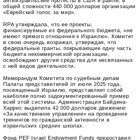
антиизраильские протесты в США и раиле, в
общей сложности 440 000 долларов организации
«Еврейский голос за мир».
RPA утверждала, что ее проекты,
финансируемые из федерального бюджета, «не
имеют прямого отношения к Израилю». Комитет
в свою очередь возражал, утверждая, что
федеральные гранты, покрывающие одну часть
бюджета некоммерческой организации,
освобождают другие средства для несвязанных
с ней видов деятельности.
Меморандум Комитета по судебным делам
Палаты представителей от июля 2025 года,
посвященный Израилю, представляет собой
наиболее полно задокументированный пример
всей этой системы. Администрация Байдена-
Харрис выделила 42 000 долларов движению
«За качественное управление» на проведение
тренингов по гражданской активности в
израильских средних школах.
Фонд PEF Israel Endowment Funds предоставил