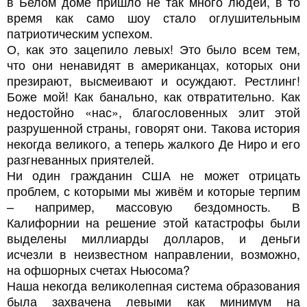
в Белом доме пришло не так много людей, в то
время как само шоу стало оглушительным
патриотическим успехом.
О, как это зацепило левых! Это было всем тем,
что они ненавидят в американцах, которых они
презирают, высмеивают и осуждают. Рестлинг!
Боже мой! Как банально, как отвратительно. Как
недостойно «нас», благословенных элит этой
разрушенной страны, говорят они. Такова история
некогда великого, а теперь жалкого Де Ниро и его
разгневанных приятелей.
Ни один гражданин США не может отрицать
проблем, с которыми мы живём и которые терпим
– например, массовую бездомность. В
Калифорнии на решение этой катастрофы были
выделены миллиарды долларов, и деньги
исчезли в неизвестном направлении, возможно,
на офшорных счетах Ньюсома?
Наша некогда великолепная система образования
была захвачена левыми как минимум на