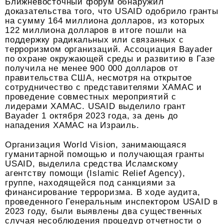
Ближневосточный форум обнаружил
доказательства того, что USAID одобрило гранты
на сумму 164 миллиона долларов, из которых
122 миллиона долларов в итоге пошли на
поддержку радикальных или связанных с
терроризмом организаций. Ассоциация Bayader
по охране окружающей среды и развитию в Газе
получила не менее 900 000 долларов от
правительства США, несмотря на открытое
сотрудничество с представителями ХАМАС и
проведение совместных мероприятий с
лидерами ХАМАС. USAID выделило грант
Bayader 1 октября 2023 года, за день до
нападения ХАМАС на Израиль.
Организация World Vision, занимающаяся
гуманитарной помощью и получающая гранты
USAID, выделила средства Исламскому
агентству помощи (Islamic Relief Agency),
группе, находящейся под санкциями за
финансирование терроризма. В ходе аудита,
проведенного Генеральным инспектором USAID в
2023 году, были выявлены два существенных
случая несоблюдения процедур отчетности о