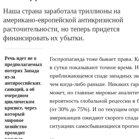
Наша страна заработала триллионы на
американо-европейской антикризисной
расточительности, но теперь придется
финансировать их убытки.
Речь идет не о
Госпропаганда тоже бывает права. 
предполагаемых
в сутки показывают точное время. 
потерях Запада
приближающемся спаде западных эк
из-за
антироссийских
чем когда-либо раньше. Никаких гара
санкций, а об
может, но главные мировые аналит
очередном
вероятность глобальной рецессии в 
циклическом
кризисе, через
(от 30% до 75%). И по текущим опр
который
американцев ожидают скорого спада
мировое
ситуациях самосбывающиеся прогно
хозяйство
проходит
каждые