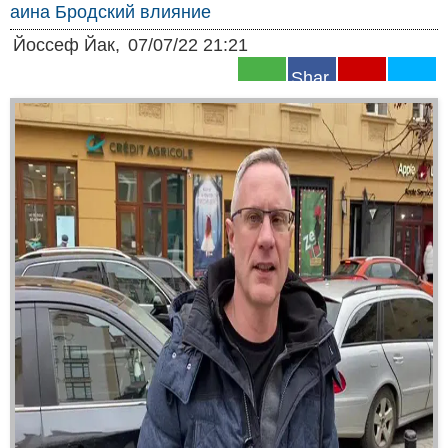
аина
Бродский
влияние
Йоссеф Йак,
07/07/22 21:21
Shar
e