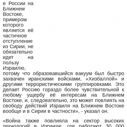
е России на
Ближнем
Востоке,
примером
которого
является её
частичное
отступление
из Сирии, не
обязательно
идет на
пользу
Израилю,
потому что образовавшийся вакуум был быстро
захвачен иранскими войсками, «Хизбаллой» и
другими террористическими группировками. Это
делает Россию гораздо более чувствительной к
любому ущербу её интересам на Ближнем
Востоке, и, следовательно, это может повлиять на
свободу действий Израиля на Ближнем Востоке
вообще и в Сирии в частности», - указал он.
«Война также повлияла на сектор высоких
технологий в Израиле, где работают 30 000