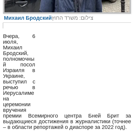
Михаил Бродский
צילום: משרד החוץ
Вчера, 6
июля,
Михаил
Бродский,
полномочны
й посол
Израиля в
Украине,
выступил с
речью в
Иерусалиме
на
церемонии
вручения
премии Всемирного центра Бней Брит за
выдающиеся достижения в журналистики (точнее
– в области репортажей о диаспоре за 2022 год).