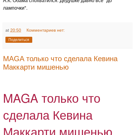
А.К. Обама спохватился. Дедушке давно всё "до
лампочки".
at
20:50
Комментариев нет:
Поделиться
MAGA только что сделала Кевина
Маккарти мишенью
MAGA только что
сделала Кевина
Маккарти мишенью