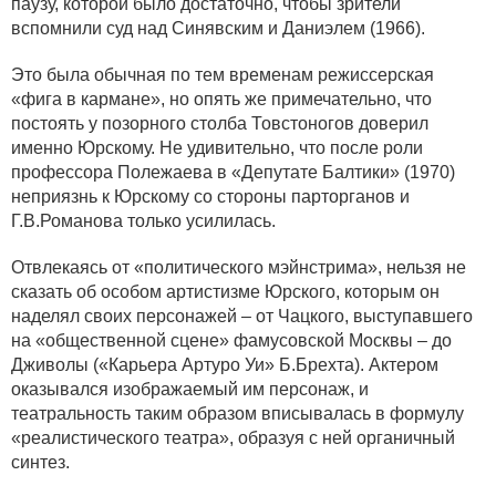
паузу, которой было достаточно, чтобы зрители
вспомнили суд над Синявским и Даниэлем (1966).
Это была обычная по тем временам режиссерская
«фига в кармане», но опять же примечательно, что
постоять у позорного столба Товстоногов доверил
именно Юрскому. Не удивительно, что после роли
профессора Полежаева в «Депутате Балтики» (1970)
неприязнь к Юрскому со стороны парторганов и
Г.В.Романова только усилилась.
Отвлекаясь от «политического мэйнстрима», нельзя не
сказать об особом артистизме Юрского, которым он
наделял своих персонажей – от Чацкого, выступавшего
на «общественной сцене» фамусовской Москвы – до
Дживолы («Карьера Артуро Уи» Б.Брехта). Актером
оказывался изображаемый им персонаж, и
театральность таким образом вписывалась в формулу
«реалистического театра», образуя с ней органичный
синтез.