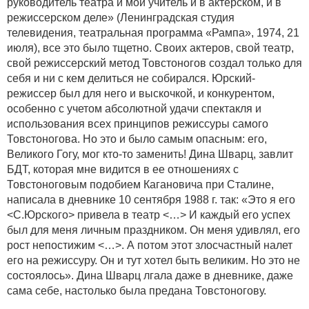
руководитель театра и мой учитель и в актерском, и в
режиссерском деле» (Ленинградская студия
телевидения, театральная программа «Рампа», 1974, 21
июля), все это было тщетно. Своих актеров, свой театр,
свой режиссерский метод Товстоногов создал только для
себя и ни с кем делиться не собирался. Юрский-
режиссер был для него и выскочкой, и конкурентом,
особенно с учетом абсолютной удачи спектакля и
использования всех принципов режиссуры самого
Товстоногова. Но это и было самым опасным: его,
Великого Гогу, мог кто-то заменить! Дина Шварц, завлит
БДТ, которая мне видится в ее отношениях с
Товстоноговым подобием Кагановича при Сталине,
написала в дневнике 10 сентября 1988 г. так: «Это я его
<С.Юрского> привела в театр <…> И каждый его успех
был для меня личным праздником. Он меня удивлял, его
рост непостижим <…>. А потом этот злосчастный налет
его на режиссуру. Он и тут хотел быть великим. Но это не
состоялось». Дина Шварц лгала даже в дневнике, даже
сама себе, настолько была предана Товстоногову.