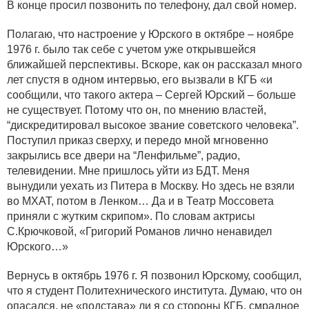
В конце просил позвонить по телефону, дал свой номер.
Полагаю, что настроение у Юрского в октябре – ноябре
1976 г. было так себе с учетом уже открывшейся
ближайшей перспективы. Вскоре, как он рассказал много
лет спустя в одном интервью, его вызвали в КГБ «и
сообщили, что такого актера – Сергей Юрский – больше
не существует. Потому что он, по мнению властей,
“дискредитировал высокое звание советского человека”.
Поступил приказ сверху, и передо мной мгновенно
закрылись все двери на “Ленфильме”, радио,
телевидении. Мне пришлось уйти из БДТ. Меня
вынудили уехать из Питера в Москву. Но здесь не взяли
во МХАТ, потом в Ленком… Да и в Театр Моссовета
приняли с жутким скрипом». По словам актрисы
С.Крючковой, «Григорий Романов лично ненавидел
Юрского…»
Вернусь в октябрь 1976 г. Я позвонил Юрскому, сообщил,
что я студент Политехнического института. Думаю, что он
опасался, не «подстава» ли я со стороны КГБ, смрадное