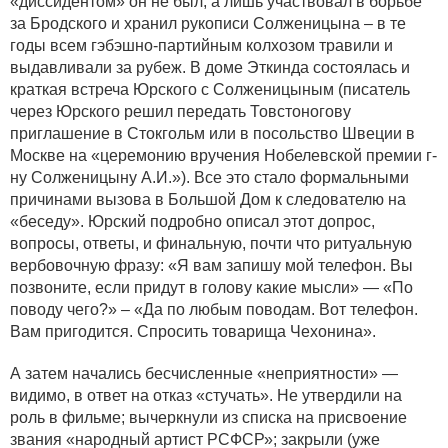
«диссидентом» он не был, а лишь участвовал в борьбе
за Бродского и хранил рукописи Солженицына – в те
годы всем гэбэшно-партийным колхозом травили и
выдавливали за рубеж. В доме Эткинда состоялась и
краткая встреча Юрского с Солженицыным (писатель
через Юрского решил передать Товстоногову
приглашение в Стокгольм или в посольство Швеции в
Москве на «церемонию вручения Нобелевской премии г-
ну Солженицыну А.И.»). Все это стало формальными
причинами вызова в Большой Дом к следователю на
«беседу». Юрский подробно описал этот допрос,
вопросы, ответы, и финальную, почти что ритуальную
вербовочную фразу: «Я вам запишу мой телефон. Вы
позвоните, если придут в голову какие мысли» — «По
поводу чего?» – «Да по любым поводам. Вот телефон.
Вам пригодится. Спросить товарища Чехонина».
А затем начались бесчисленные «неприятности» —
видимо, в ответ на отказ «стучать». Не утвердили на
роль в фильме; вычеркнули из списка на присвоение
звания «народный артист РСФСР»; закрыли (уже