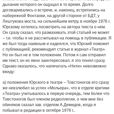
дыхание которого он ощущал в то время. Долго
договаривались о встрече, и, наконец, встретились на
набережной Фонтанки, на другой стороне от БДТ, у
Лештукова моста, на сильнейшем ветру, в ноябре 1976 г.
Юрскому хотелось посмотреть на автора текста о нем.
Он сразу сказал, что размахивать этой статьей не может
– т.е. чтобы я не рассчитывал на помощь в публикации. Я
же был тогда наивным и надеялся, что Юрский поможет
с публикацией, рекомендует статью в журнал «Театр».
Но он был не в том положении. Потом я сам отправил
им текст, он их явно заинтересовал, я это понял сразу.
Однако оказалось, что напечатать «Нити» невозможно
ввиду:
а) положения Юрского в театре – Товстоногов его сразу
же невзлюбил за успех «Мольера», что в отделе критики
«Театра» учитывалось в первую очередь, тем более что
Товстоногов был членом редколлегии, о чем мне без
обиняков сказал зав. отделом А.Демидов, когда я
побывал в редакции в октябре 1976 г.,