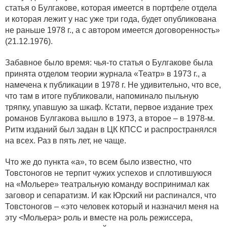
статья о Булгакове, которая имеется в портфеле отдела
и которая лежит у нас уже три года, будет опубликована
не раньше 1978 г., а с автором имеется договоренность»
(21.12.1976).
Забавное было время: чья-то статья о Булгакове была
принята отделом теории журнала «Театр» в 1973 г., а
намечена к публикации в 1978 г. Не удивительно, что все,
что там в итоге публиковали, напоминало пыльную
тряпку, упавшую за шкаф. Кстати, первое издание трех
романов Булгакова вышло в 1973, а второе – в 1978-м.
Ритм изданий был задан в ЦК КПСС и распространялся
на всех. Раз в пять лет, не чаще.
Что же до пункта «а», то всем было известно, что
Товстоногов не терпит чужих успехов и сплотившуюся
на «Мольере» театральную команду воспринимал как
заговор и сепаратизм. И как Юрский ни распинался, что
Товстоногов – «это человек который и назначил меня на
эту <Мольера> роль и вместе на роль режиссера,