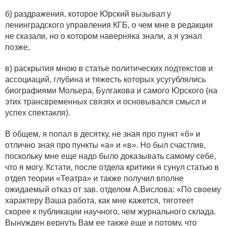
б) раздражения, которое Юрский вызывал у
ленинградского управления КГБ, о чем мне в редакции
не сказали, но о котором наверняка знали, а я узнал
позже,
в) раскрытия мною в статье политических подтекстов и
ассоциаций, глубина и тяжесть которых усугублялись
биографиями Мольера, Булгакова и самого Юрского (на
этих трансвременных связях и основывался смысл и
успех спектакля).
В общем, я попал в десятку, не зная про пункт «б» и
отлично зная про пункты «а» и «в». Но был счастлив,
поскольку мне еще надо было доказывать самому себе,
что я могу. Кстати, после отдела критики я сунул статью в
отдел теории «Театра» и также получил вполне
ожидаемый отказ от зав. отделом А.Вислова: «По своему
характеру Ваша работа, как мне кажется, тяготеет
скорее к публикации научного, чем журнального склада.
Вынужден вернуть Вам ее также еще и потому, что