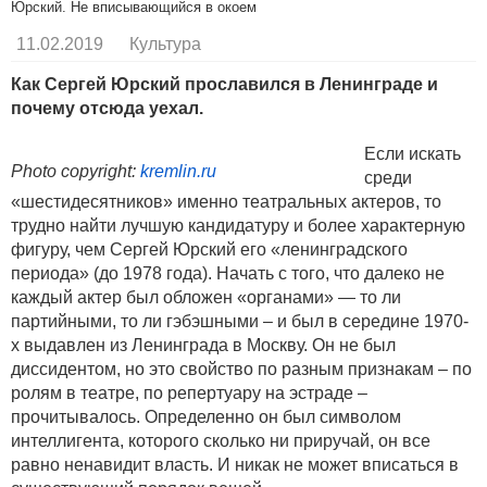
Юрский. Не вписывающийся в окоем
11.02.2019
Культура
Как Сергей Юрский прославился в Ленинграде и
почему отсюда уехал.
Если искать
Photo copyright:
kremlin.ru
среди
«шестидесятников» именно театральных актеров, то
трудно найти лучшую кандидатуру и более характерную
фигуру, чем Сергей Юрский его «ленинградского
периода» (до 1978 года). Начать с того, что далеко не
каждый актер был обложен «органами» — то ли
партийными, то ли гэбэшными – и был в середине 1970-
х выдавлен из Ленинграда в Москву. Он не был
диссидентом, но это свойство по разным признакам – по
ролям в театре, по репертуару на эстраде –
прочитывалось. Определенно он был символом
интеллигента, которого сколько ни приручай, он все
равно ненавидит власть. И никак не может вписаться в