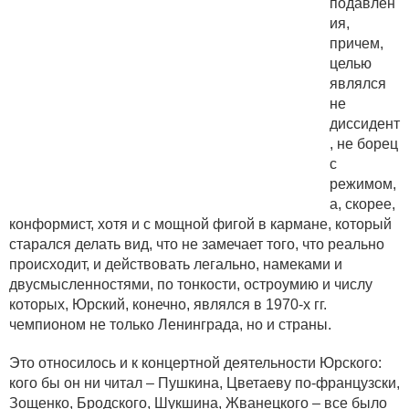
подавлен
ия,
причем,
целью
являлся
не
диссидент
, не борец
с
режимом,
а, скорее,
конформист, хотя и с мощной фигой в кармане, который
старался делать вид, что не замечает того, что реально
происходит, и действовать легально, намеками и
двусмысленностями, по тонкости, остроумию и числу
которых, Юрский, конечно, являлся в 1970-х гг.
чемпионом не только Ленинграда, но и страны.
Это относилось и к концертной деятельности Юрского:
кого бы он ни читал – Пушкина, Цветаеву по-французски,
Зощенко, Бродского, Шукшина, Жванецкого – все было