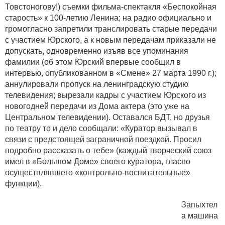
Товстоногову!) съемки фильма-спектакля «Беспокойная
старость» к 100-летию Ленина; на радио официально и
громогласно запретили транслировать старые передачи
с участием Юрского, а к новым передачам приказали не
допускать, одновременно изъяв все упоминания
фамилии (об этом Юрский впервые сообщил в
интервью, опубликованном в «Смене» 27 марта 1990 г.);
аннулировали пропуск на ленинградскую студию
телевидения; вырезали кадры с участием Юрского из
новогодней передачи из Дома актера (это уже на
Центральном телевидении). Оставался БДТ, но друзья
по театру то и дело сообщали: «Куратор вызывал в
связи с предстоящей заграничной поездкой. Просил
подробно рассказать о тебе» (каждый творческий союз
имел в «Большом Доме» своего куратора, гласно
осуществлявшего «контрольно-воспитательные»
функции).
Запыхтел
а машина