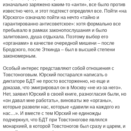
изначально заряжено каким-то «анти», все было против
известно чего, и этот подтекст определял все. Пойти «на
Юрского» означало пойти на нечто «тайно и
гарантированно антисоветское»: хотя формально все
пребывало в рамках законопослушания и было
залитовано, душа отдыхала. Поэтому выбор его
«органами» в качестве очередной мишени – после
Бродского, после Эткинда – был в высшей степени
закономерным.
Особый интерес представляют собой отношения с
Товстоноговым. Юрский постарался написать о
диктаторе БДТ не просто восторженно, но еще и
доказав, что эмигрировал он в Москву «не из-за него».
Нет, заявил Юрский в своей книге, разногласия были, но
«он давал мне работать», виноваты же «органы»,
которые развели нас, которые «давили на каждого из
нас…». И вместе с тем Юрский не единожды
подчеркнул, что БДТ при Товстоногове являлся
монархией, в которой Товстоногов был сразу и царем, и