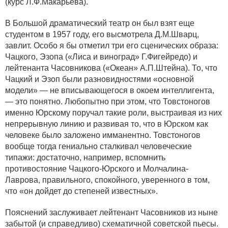
(курс Л.Ф.Макарьева).
В Большой драматический театр он был взят еще
студентом в 1957 году, его высмотрела Д.М.Шварц,
завлит. Особо я бы отметил три его сценических образа:
Чацкого, Эзопа («Лиса и виноград» Г.Фигейредо) и
лейтенанта Часовникова («Океан» А.П.Штейна). То, что
Чацкий и Эзоп были разновидностями «основной
модели» — не вписывающегося в окоем интеллигента,
— это понятно. Любопытно при этом, что Товстоногов
именно Юрскому поручал такие роли, выстраивая из них
непрерывную линию и развивая то, что в Юрском как
человеке было заложено имманентно. Товстоногов
вообще тогда гениально сталкивал человеческие
типажи: достаточно, например, вспомнить
противостояние Чацкого-Юрского и Молчалина-
Лаврова, правильного, спокойного, уверенного в том,
что «он дойдет до степеней известных».
Пояснений заслуживает лейтенант Часовников из ныне
забытой (и справедливо) схематичной советской пьесы.