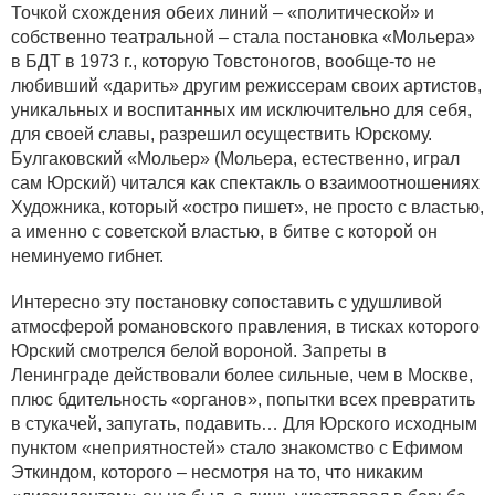
Точкой схождения обеих линий – «политической» и
собственно театральной – стала постановка «Мольера»
в БДТ в 1973 г., которую Товстоногов, вообще-то не
любивший «дарить» другим режиссерам своих артистов,
уникальных и воспитанных им исключительно для себя,
для своей славы, разрешил осуществить Юрскому.
Булгаковский «Мольер» (Мольера, естественно, играл
сам Юрский) читался как спектакль о взаимоотношениях
Художника, который «остро пишет», не просто с властью,
а именно с советской властью, в битве с которой он
неминуемо гибнет.
Интересно эту постановку сопоставить с удушливой
атмосферой романовского правления, в тисках которого
Юрский смотрелся белой вороной. Запреты в
Ленинграде действовали более сильные, чем в Москве,
плюс бдительность «органов», попытки всех превратить
в стукачей, запугать, подавить… Для Юрского исходным
пунктом «неприятностей» стало знакомство с Ефимом
Эткиндом, которого – несмотря на то, что никаким