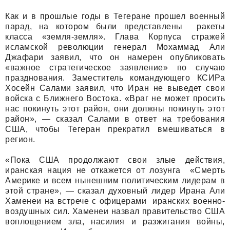
Как и в прошлые годы в Тегеране прошел военный
парад, на котором были представлены ракеты
класса «земля-земля». Глава Корпуса стражей
исламской революции генерал Мохаммад Али
Джафари заявил, что он намерен опубликовать
«важное стратегическое заявление» по случаю
празднования. Заместитель командующего КСИРа
Хосейн Салами заявил, что Иран не выведет свои
войска с Ближнего Востока. «Враг не может просить
нас покинуть этот район, они должны покинуть этот
район», — сказал Салами в ответ на требования
США, чтобы Тегеран прекратил вмешиваться в
регион.
«Пока США продолжают свои злые действия,
иранская нация не откажется от лозунга «Смерть
Америке и всем нынешним политическим лидерам в
этой стране», — сказал духовный лидер Ирана Али
Хаменеи на встрече с офицерами иранских военно-
воздушных сил. Хаменеи назвал правительство США
воплощением зла, насилия и разжигания войны,