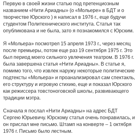
Первую в своей жизни статью под претенциозным
названием «Нити Ариадны» (о «Мольере» в БДТ и о
творчестве Юрского ) я написал в 1976 г., еще будучи
студентом Политехнического института. Статья так
опубликована и не была, зато я познакомился с Юрским.
Я «Мольера» посмотрел 15 апреля 1973 г., через месяц
после премьеры, потом еще раз 19 сентября 1975 г. Это
был период моего сильного увлечения театром. В 1976 г.
была завершена статья «Нити Ариадны». В статье я,
помимо того, что извлек наружу некоторые политические
подтексты «Мольера» и проанализировал сам спектакль,
его структуру и игровую стихию, еще и показал Юрского
как режиссера товстоноговской школы, развивающего
традиции мэтра.
Сначала я послал «Нити Ариадны» на адрес БДТ
Сергею Юрьевичу. Юрскому статья очень понравилась, и
он прислал мне письмо. Штамп на конверте – 1 октября
1976 г. Письмо было лестным.