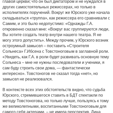
главой церкви; что он был диктатором и не нуждался в
других самостоятельных режиссерах, но только в
исполнителях поручений. Вокруг же Юрского уже начала
складываться «труппа», как режиссера его сравнивали с
Самим, и это было недопустимо: «Однажды Г.А.
откровенно сказал мне: «Вокруг вас группируются люди,
Вы хотите создать театр внутри нашего театра. Я не
могу этого допустить». Между прочим, у Юрского возник
остроумный замысел – поставить «Строителя
Сольнеса» Г.Ибсена с Товстоноговым в заглавной роли.
«Увидеть, как Г.А. в роли будет развивать основную тему
Сольнеса – мне не нужны последователи и ученики, я
сам буду строить свои дома, — фантастически
интересно». Товстоногов не сказал тогда «нет», но
замысел не реализовался.
В контексте всех этих обстоятельств видно, что судьба
Юрского, стремившегося ставить в БДТ спектакли по
методу Товстоногова, но только лучше, пользуясь к тому
же великолепными, воспитанными Товстоноговым для
самого себя актерами, – не имела перспектив. Дина