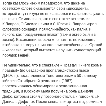
Тогда казалось неким парадоксом, что даже на
советском флоте оказывается свой «диссидент»,
который и тут никуда не вписывается и на флоте служить
не хочет. Символично, что в спектакле встретились
К.Лавров, О.Басилашвили и С.Юрский. Лавров играл
флотского офицера, прямолинейного, как палка, и
ясного, как праздничный плакат (таким актер был и в
жизни). Басилашвили, если мне память не изменяет,
изображал в меру циничного приспособленца, а Юрский
– человека, который пытается нарушить существующий
порядок вещей.
Не удивительно, что в спектакле «Правду! Ничего кроме
правды!» (по бездарной пропагандистской пьесе
Д.Н.Аля), поставленном Товстоноговым к 50-летнему
юбилею Октябрьской революции (1967),
прослеживалась общемировая революционная
традиция, и Юрскому была поручена роль Даниэля
Дефо, который стоял у позорного столба и говорил: «Я,
Даниэль Дефо…». После слова «я» артист выдерживал