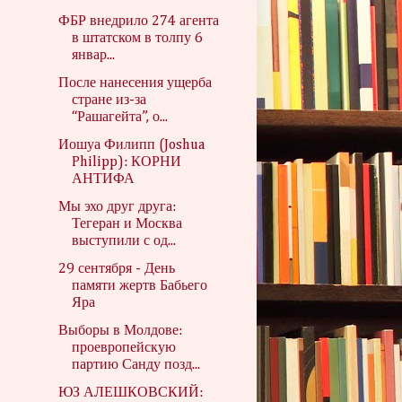
ФБР внедрило 274 агента
в штатском в толпу 6
январ...
После нанесения ущерба
стране из-за
“Рашагейта”, о...
Иошуа Филипп (Joshua
Philipp): КОРНИ
АНТИФА
Мы эхо друг друга:
Тегеран и Москва
выступили с од...
29 сентября - День
памяти жертв Бабьего
Яра
Выборы в Молдове:
проевропейскую
партию Санду позд...
ЮЗ АЛЕШКОВСКИЙ: