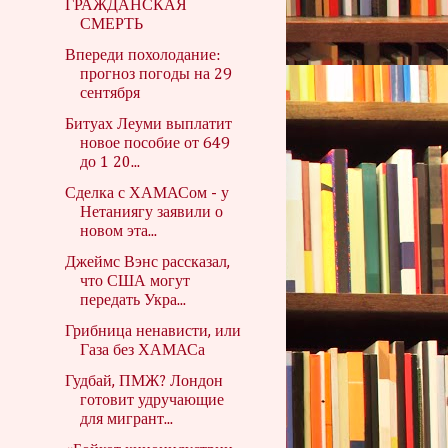
ГРАЖДАНСКАЯ
СМЕРТЬ
Впереди похолодание:
прогноз погоды на 29
сентября
Битуах Леуми выплатит
новое пособие от 649
до 1 20...
Сделка с ХАМАСом - у
Нетаниягу заявили о
новом эта...
Джеймс Вэнс рассказал,
что США могут
передать Укра...
Грибница ненависти, или
Газа без ХАМАСа
Гудбай, ПМЖ? Лондон
готовит удручающие
для мигрант...