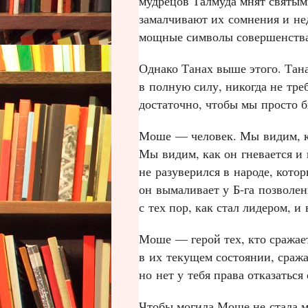
мудрецов Талмуда мнят святым
замалчивают их сомнения и не
мощные символы совершенства
Однако Танах выше этого. Тана
в полную силу, никогда не треб
достаточно, чтобы мы просто 
Моше — человек. Мы видим, ка
Мы видим, как он гневается и 
не разуверился в народе, кото
он вымаливает у Б‑га позволен
с тех пор, как стал лидером, 
Моше — герой тех, кто сражает
в их текущем состоянии, сражае
но нет у тебя права отказаться
Чтобы могила Моше не стала м