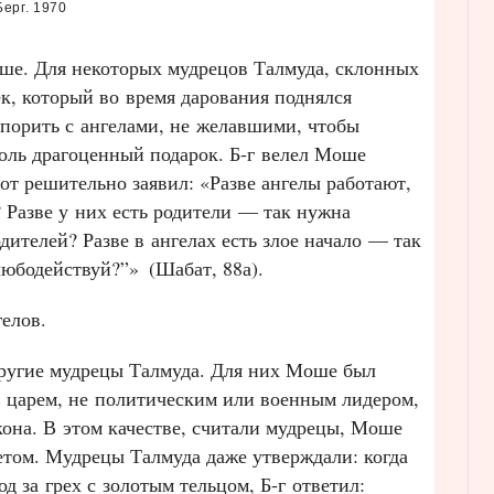
ерг. 1970
ше. Для некоторых мудрецов Талмуда, склонных
, который во время дарования поднялся
спорить с ангелами, не желавшими, чтобы
оль драгоценный подарок. Б‑г велел Моше
тот решительно заявил: «Разве ангелы работают,
 Разве у них есть родители — так нужна
дителей? Разве в ангелах есть злое начало — так
елюбодействуй?”»
(Шабат, 88а).
елов.
ругие мудрецы Талмуда. Для них Моше был
 царем, не политическим или военным лидером,
кона. В этом качестве, считали мудрецы, Моше
етом. Мудрецы Талмуда даже утверждали: когда
д за грех с золотым тельцом, Б‑г ответил: