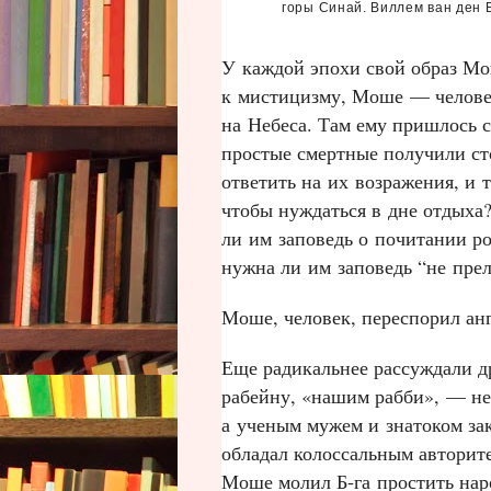
горы Синай. Виллем ван ден Б
У каждой эпохи свой образ Мо
к мистицизму, Моше — человек
на Небеса. Там ему пришлось 
простые смертные получили ст
ответить на их возражения, и 
чтобы нуждаться в дне отдыха?
ли им заповедь о почитании ро
нужна ли им заповедь “не пр
Моше, человек, переспорил анг
Еще радикальнее рассуждали д
рабейну, «нашим рабби», — не
а ученым мужем и знатоком за
обладал колоссальным авторит
Моше молил Б‑га простить наро