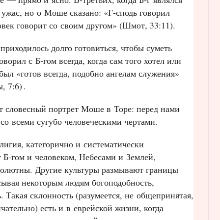
 ужас, но о Моше сказано: «Г‑сподь говорил
век говорит со своим другом» (Шмот, 33:11).
приходилось долго готовиться, чтобы суметь
ворил с Б‑гом всегда, когда сам того хотел или
был «готов всегда, подобно ангелам служения»
, 7:6)
.
т словесный портрет Моше в Торе: перед нами
 со всеми сугубо человеческими чертами.
елигия, категорично и систематически
 Б‑гом и человеком, Небесами и Землей,
олютны. Другие культуры размывают границы
ывая некоторым людям богоподобность,
 Такая склонность (разумеется, не общепринятая,
чательно) есть и в еврейской жизни, когда