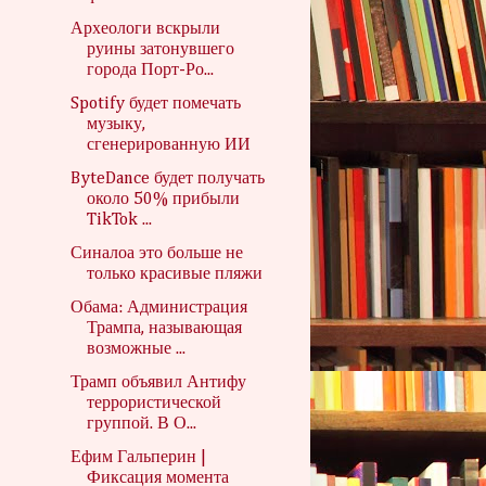
Археологи вскрыли
руины затонувшего
города Порт-Ро...
Spotify будет помечать
музыку,
сгенерированную ИИ
ByteDance будет получать
около 50% прибыли
TikTok ...
Синалоа это больше не
только красивые пляжи
Обама: Администрация
Трампа, называющая
возможные ...
Трамп объявил Антифу
террористической
группой. В О...
Ефим Гальперин |
Фиксация момента