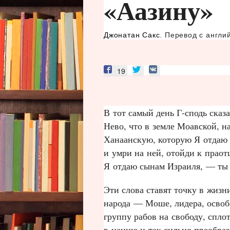
«Аазину»
Джонатан Сакс
. Перевод с англи
19
В тот самый день Г‑сподь ска
Нево, что в земле Моавской, 
Ханаанскую, которую Я отдаю 
и умри на ней, отойди к праот
Я отдаю сынам Израиля, — ты 
Эти слова ставят точку в жизн
народа — Моше, лидера, освобо
группу рабов на свободу, спл
в нацию и так сильно преобраз