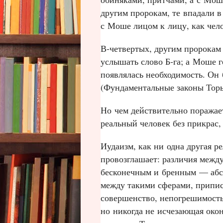
другим пророкам, те впадали в
с Моше лицом к лицу, как чело
В‑четвертых, другим пророкам 
услышать слово Б‑га; а Моше го
появлялась необходимость. Он 
(Фундаментальные законы Торы
Но чем действительно поражае
реальный человек без прикрас,
Иудаизм, как ни одна другая р
провозглашает: различия между
бесконечным и бренным — абс
между такими сферами, припис
совершенство, непогрешимость.
но никогда не исчезающая окон