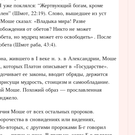
 Я уже поклялся: “Жертвующий богам, кроме
еблен” (Шмот, 22:19). Слово, вышедшее из уст
 Моше сказал: «Владыка мира! Разве
вобождения от обетов? Никто не может
обета, но мудрец может его освободить»
. После
бета (Шмот раба, 43:4).
на, жившего в I веке н. э. в Александрии, Моше
, которых Платон описывает в «Государстве».
дочивает ее законы, вводит обряды, держится
присущи мудрость, стоицизм и самообладание.
кий Моше. Похожий образ — прославленная
анджело.
чия Моше от всех остальных пророков.
ророчества в сновидениях или видениях,
Во‑вторых, с другими пророками Б‑г говорил
 — прямо и ясно. В‑третьих, когда Б‑г являлся