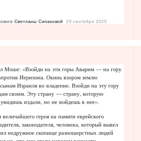
йского
Светланы Силаковой
29 сентября 2025
зал Моше: «Взойди на эти горы Аварим — на гору
напротив Иерихона. Окинь взором землю
сынам Израиля во владение. Взойди на эту гору
цам своим. Эту страну — страну, которую
увидишь издали, но не войдешь в нее».
и величайшего героя на памяти еврейского
дителя, законодателя, человека, который вывел
отил недружное скопище разношерстных людей
ил их, что они стали народом вечности.