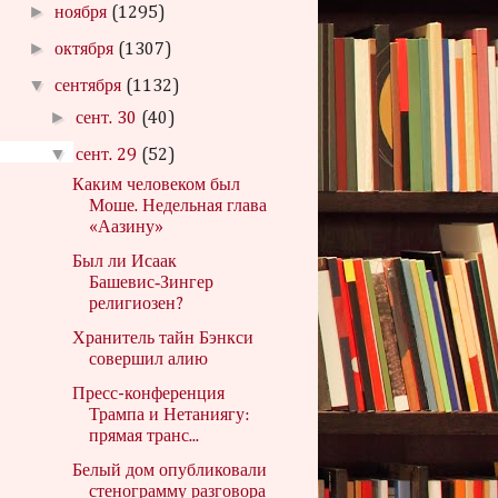
►
ноября
(1295)
►
октября
(1307)
▼
сентября
(1132)
►
сент. 30
(40)
▼
сент. 29
(52)
Каким человеком был
Моше. Недельная глава
«Аазину»
Был ли Исаак
Башевис‑Зингер
религиозен?
Хранитель тайн Бэнкси
совершил алию
Пресс-конференция
Трампа и Нетаниягу:
прямая транс...
Белый дом опубликовали
стенограмму разговора