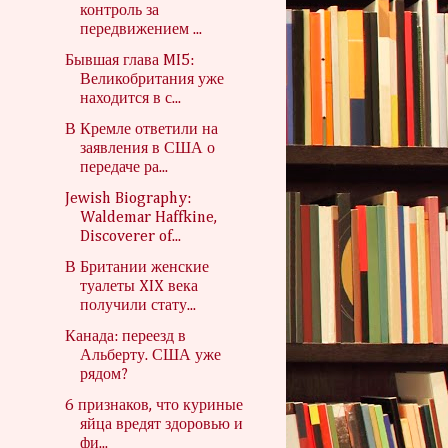
контроль за
передвижением ...
Бывшая глава MI5:
Великобритания уже
находится в с...
В Кремле ответили на
заявления в США о
передаче ра...
Jewish Biography:
Waldemar Haffkine,
Discoverer of...
В Британии женские
туалеты XIX века
получили стату...
Канада: переезд в
Альберту. США уже
рядом?
6 признаков, что куриные
яйца вредят здоровью и
фи...