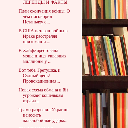
ЛЕГЕНДЫ И ФАКТЫ
План окончания войны. О
чём поговорил
Нетаньяху с ...
В США ветеран войны в
Ираке расстрелял
прихожан и ...
В Хайфе арестована
мошенница, укравшая
миллионы у ...
Вот тебе, Гретушка, и
Судный день!
Провокационная ...
Новая схема обмана в Bit
угрожает кошелькам
израил...
Трамп разрешил Украине
наносить
дальнобойные удары...