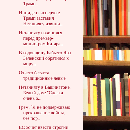
Трамп...
Инцидент исперчен:
Трамп заставил
Нетаниягу извини...
Нетаниягу извинился
перед премьер-
министром Катара...
В годовщину Бабьего Яра
Зеленский обратился к
миру...
Отчего бесятся
традиционные левые
Нетаниягу в Вашингтоне.
Белый дом: "Сделка
очень б...
Грэм: "Я не поддерживаю
прекращение войны,
без пор...
ЕС хочет ввести строгий