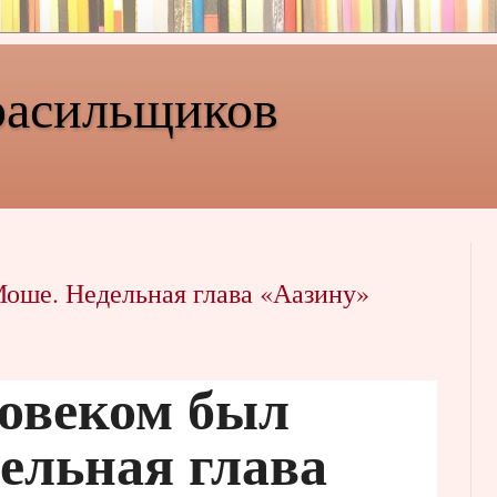
расильщиков
оше. Недельная глава «Аазину»
овеком был
ельная глава