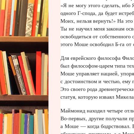
«Я не могу этого сделать, ибо
одного Г‑спода, да будет истр
Моих, нельзя вернуть!» На это
Ты не научил меня законам ос
освободиться от собственного 
этого Моше освободил Б‑га от о
Для еврейского философа Фило
был философом‑царем типа тех
Моше управляет нацией, упоря
с достоинством и честью, ему 
Это своего рода древнегречес
статуя, которую изваял Микел
Маймонид находил четыре отли
Во‑первых, другие получали п
а Моше — когда бодрствовал. 
обиняками, притчами, а с Моше