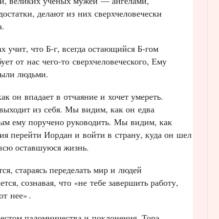
и, великих ученых мужей — ангелами,
достатки, делают из них сверхчеловечески
.
х учит, что Б‑г, всегда остающийся Б‑гом
ует от нас чего‑то сверхчеловеческого, Ему
были людьми.
к он впадает в отчаяние и хочет умереть.
выходит из себя. Мы видим, как он едва
рым ему поручено руководить. Мы видим, как
ия перейти Иордан и войти в страну, куда он шел
и всю оставшуюся жизнь.
ся, стараясь переделать мир и людей
тся, сознавая, что «не тебе завершить работу,
 от нее»
.
естом паломничества и поклонения, Тора