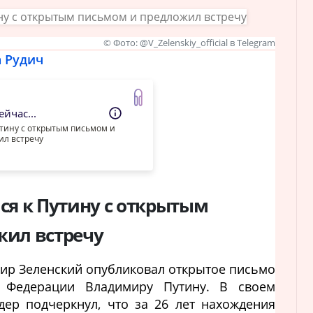
© Фото: @V_Zelenskiy_official в Telegram
 Рудич
йчас...
утину с открытым письмом и
ил встречу
ся к Путину с открытым
жил встречу
ир Зеленский опубликовал открытое письмо
й Федерации Владимиру Путину. В своем
ер подчеркнул, что за 26 лет нахождения