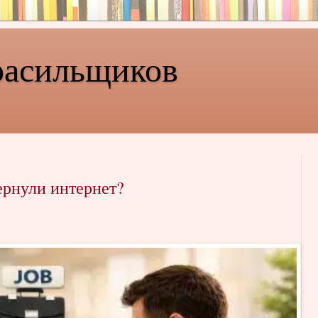
расильщиков
ернули интернет?