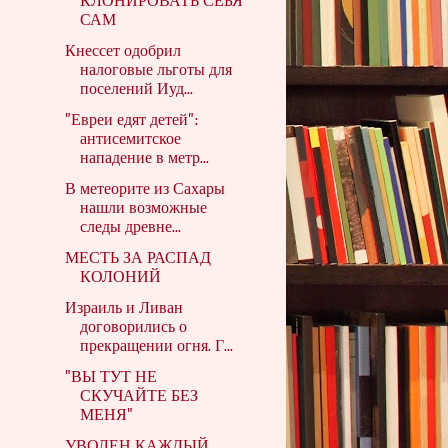
КЛОНИРОВАТЬ СЕБЯ
САМ
Кнессет одобрил
налоговые льготы для
поселений Иуд...
"Евреи едят детей":
антисемитское
нападение в метр...
В метеорите из Сахары
нашли возможные
следы древне...
МЕСТЬ ЗА РАСПАД
КОЛОНИЙ
Израиль и Ливан
договорились о
прекращении огня. Г...
"ВЫ ТУТ НЕ
СКУЧАЙТЕ БЕЗ
МЕНЯ"
УВОЛЕН КАЖДЫЙ