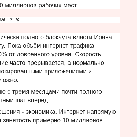
0 миллионов рабочих мест.
026
21:19
ически полного блокаута власти Ирана
ту. Пока объём интернет-трафика
0% от довоенного уровня. Скорость
ние часто прерывается, а нормально
блокированными приложениями и
ложно.
ию с тремя месяцами почти полного
етный шаг вперёд.
ешения - экономика. Интернет напрямую
л занятость примерно 10 миллионов