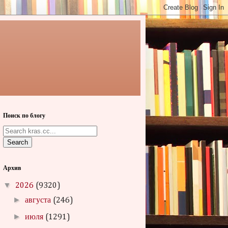
Поиск по блогу
Search
Архив
▼
2026
(9320)
►
августа
(246)
►
июля
(1291)