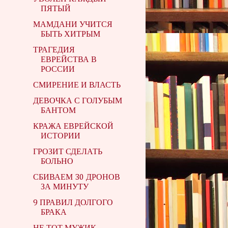
ПЯТЫЙ
МАМДАНИ УЧИТСЯ
БЫТЬ ХИТРЫМ
ТРАГЕДИЯ
ЕВРЕЙСТВА В
РОССИИ
СМИРЕНИЕ И ВЛАСТЬ
ДЕВОЧКА С ГОЛУБЫМ
БАНТОМ
КРАЖА ЕВРЕЙСКОЙ
ИСТОРИИ
ГРОЗИТ СДЕЛАТЬ
БОЛЬНО
СБИВАЕМ 30 ДРОНОВ
ЗА МИНУТУ
9 ПРАВИЛ ДОЛГОГО
БРАКА