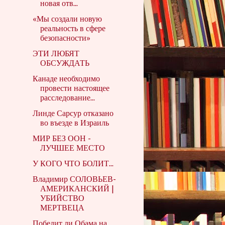
новая отв...
«Мы создали новую
реальность в сфере
безопасности»
ЭТИ ЛЮБЯТ
ОБСУЖДАТЬ
Канаде необходимо
провести настоящее
расследование...
Линде Сарсур отказано
во въезде в Израиль
МИР БЕЗ ООН -
ЛУЧШЕЕ МЕСТО
У КОГО ЧТО БОЛИТ...
Владимир СОЛОВЬЕВ-
АМЕРИКАНСКИЙ |
УБИЙСТВО
МЕРТВЕЦА
Победит ли Обама на