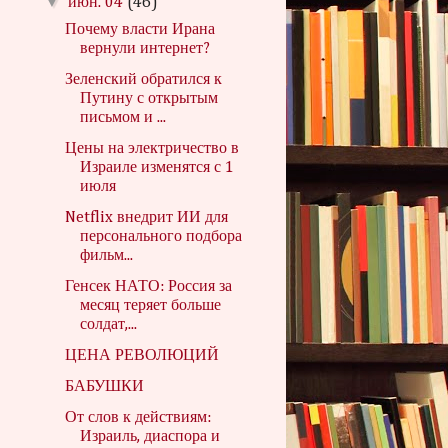
▼
июн. 04
(46)
Почему власти Ирана
вернули интернет?
Зеленский обратился к
Путину с открытым
письмом и ...
Цены на электричество в
Израиле изменятся с 1
июля
Netflix внедрит ИИ для
персонального подбора
фильм...
Генсек НАТО: Россия за
месяц теряет больше
солдат,...
ЦЕНА РЕВОЛЮЦИЙ
БАБУШКИ
От слов к действиям:
Израиль, диаспора и