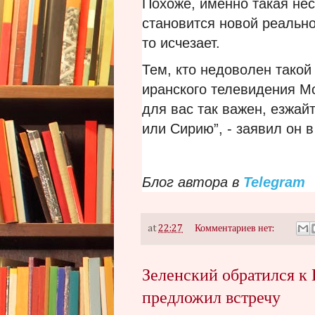
Похоже, именно такая нес
становится новой реально
то исчезает.
Тем, кто недоволен такой
иранского телевидения М
для вас так важен, езжай
или Сирию”, - заявил он 
Блог автора в
Telegram
at
22:27
Комментариев нет:
Зеленский обратился к
предложил встречу