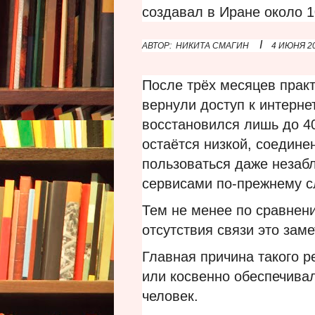
создавал в Иране около 1
I
АВТОР:
НИКИТА СМАГИН
4 ИЮНЯ 2
После трёх месяцев практ
вернули доступ к интерне
восстановился лишь до 4
остаётся низкой, соедине
пользоваться даже неза
сервисами по-прежнему с
Тем не менее по сравнен
отсутствия связи это зам
Главная причина такого р
или косвенно обеспечива
человек.