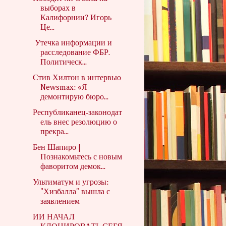
выборах в
Калифорнии? Игорь
Це...
Утечка информации и
расследование ФБР.
Политическ...
Стив Хилтон в интервью
Newsmax: «Я
демонтирую бюро...
Республиканец‑законодат
ель внес резолюцию о
прекра...
Бен Шапиро |
Познакомьтесь с новым
фаворитом демок...
Ультиматум и угрозы:
"Хизбалла" вышла с
заявлением
ИИ НАЧАЛ