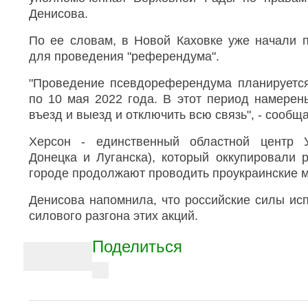
с
н
и
и
п
Денисова.
з
о
й
и
п
в
с
т
По ее словам, в Новой Каховке уже начали п
о
1
к
о
с
и
9
для проведения "референдума".
е
х
ц
:
л
ч
а
3
"Проведение псевдореферендума планируется
к
и
4
о
по 10 мая 2022 года. В этот период намерен
н
в
в
о
о
въезд и выезд и отключить всю связь", - сообщ
п
в
в
о
н
р
д
Херсон - единственный областной центр 
и
е
К
к
Донецка и Луганска), который оккупировали р
и
о
я
е
городе продолжают проводить проукраинские м
в
в
в
и
о
о
п
й
Денисова напомнила, что российские силы ис
м
о
н
силового разгона этих акций.
f
л
r
и
f
o
A
т
r
Поделиться
m
и
o
r
B
к
B
t
о
V
C
в
i
i
f
e
c