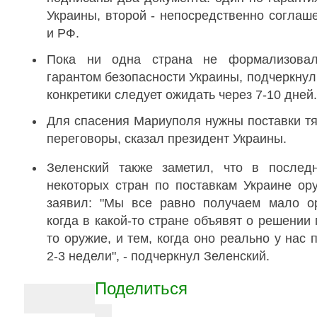
o
в
p
1
Украины, второй - непосредственно соглаш
t
o
7
i
и РФ.
l
:
o
s
5
n
Пока ни одна страна не формализовала
7
s
гарантом безопасности Украины, подчеркну
конкретики следует ожидать через 7-10 дней.
Для спасения Мариуполя нужны поставки т
переговоры, сказал президент Украины.
Зеленский также заметил, что в послед
некоторых стран по поставкам Украине ору
заявил: "Мы все равно получаем мало ор
когда в какой-то стране объявят о решении 
то оружие, и тем, когда оно реально у нас 
2-3 недели", - подчеркнул Зеленский.
A
Поделиться
r
t