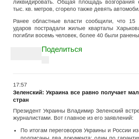
ликвидировать. Общая площадь возгорания с
тыс. кв. метров, сгорело также девять автомоби
Ранее областные власти сообщили, что 15 
ударов пострадали жилые кварталы Харькова
погибли восемь человек, более 40 были ранены
A
Поделиться
r
t
V
i
i
e
c
w
l
О
17:57
m
т
e
o
Зеленский: Украина все равно получает мал
п
r
s
стран
р
e
h
а
s
Президент Украины Владимир Зеленский встре
a
в
h
л
журналистами. Вот главное из его заявлений:
r
a
е
r
e
н
e
По итогам переговоров Украины и России из
t
о
o
подписаны два документа: один по гаранти