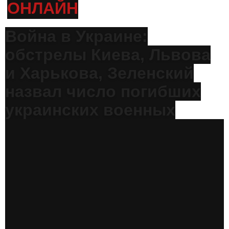
ОНЛАЙН
Война в Украине:
обстрелы Киева, Львова
и Харькова, Зеленский
назвал число погибших
украинских военных