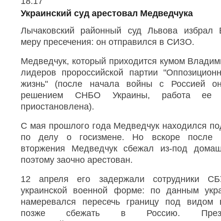
О
18:17
m
т
e
o
Украинский суд арестовал Медведчука
п
r
s
р
e
Лычаковский районный суд Львова избрал 
h
а
s
меру пресечения: он отправился в СИЗО.
a
в
h
л
r
a
Медведчук, который приходится кумом Владими
е
r
e
н
лидеров пророссийской партии "Оппозицион
e
t
о
o
жизнь" (после начала войны с Россией о
o
в
p
решением СНБО Украины, работа ее
1
t
o
приостановлена).
8
i
l
:
o
s
1
С мая прошлого года Медведчук находился п
n
7
s
по делу о госизмене. Но вскоре после н
вторжения Медведчук сбежал из-под дома
поэтому заочно арестован.
12 апреля его задержали сотрудники С
украинской военной форме: по данным укра
намеревался пересечь границу под видом 
позже сбежать в Россию. Прези