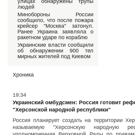
а
з
улицах обнаружены трупы
н
к
о
людей
а
о
о
с
Минобороны России
н
в
и
и
о
сообщило, что после пожара
л
м
л
крейсер "Москва" затонул.
и
е
о
Ранее Украина заявляла о
я
н
н
"
ракетном ударе по кораблю
я
т
.
л
е
Украинские власти сообщили
С
и
р
об обнаружении 900 тел
в
с
мирных жителей под Киевом
и
ь
п
д
п
о
е
о
т
з
о
Хроника
е
а
г
л
я
а
ь
в
с
л
т
О
19:34
т
е
б
в
т
н
р
Украинский омбудсмен: Россия готовит реф
а
п
и
о
ж
"Херсонской народной республики"
р
я
е
м
е
а
н
Россия планирует создать на территории Хер
р
н
в
щ
о
н
л
называемую "Херсонскую народную респ
и
с
е
н
уполномоченная Верховной Рады по права