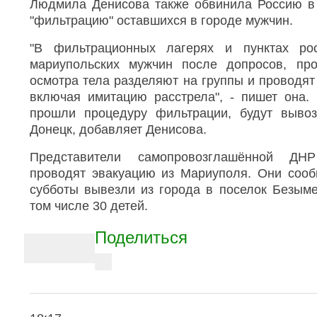
Людмила Денисова также обвинила Россию в 
в
о
"фильтрацию" оставшихся в городе мужчин.
й
с
"В фильтрационных лагерях и пунктах рос
к
мариупольских мужчин после допросов, пр
а
в
осмотра тела разделяют на группы и проводят
М
включая имитацию расстрела", - пишет она.
а
прошли процедуру фильтрации, будут вывоз
р
и
Донецк, добавляет Денисова.
у
п
Представители самопровозглашённой ДН
о
проводят эвакуацию из Мариуполя. Они сооб
л
е
субботы вывезли из города в поселок Безыме
том числе 30 детей.
A
Поделиться
r
t
V
i
i
e
c
w
l