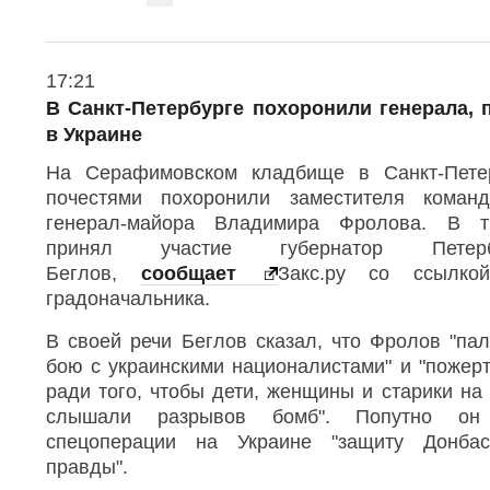
V
i
i
e
c
w
l
О
17:21
m
т
e
o
В Санкт-Петербурге похоронили генерала, 
п
r
s
в Украине
р
e
h
а
s
На Серафимовском кладбище в Санкт-Пете
a
в
h
л
почестями похоронили заместителя коман
r
a
е
r
генерал-майора Владимира Фролова. В т
e
н
e
принял участие губернатор Петер
t
о
o
Беглов,
сообщает
Закс.ру со ссылко
o
в
p
1
градоначальника.
t
o
7
i
l
:
o
В своей речи Беглов сказал, что Фролов "па
s
2
n
бою с украинскими националистами" и "пожер
1
s
ради того, чтобы дети, женщины и старики на
слышали разрывов бомб". Попутно он
спецоперации на Украине "защиту Донбас
правды".