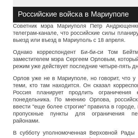
Российские войска в Мариуполе
I
m
Советник мэра Мариуполя Петр Андрющенк
a
телеграм-канале, что российские силы планир
g
выезд или въезд в Мариуполь с 18 апреля.
e
c
a
Однако корреспондент Би-би-си Том Бейт
p
заместителем мэра Сергеем Орловым, который
t
режим уже действует последние четыре-пять дн
i
o
n
Орлов уже не в Мариуполе, но говорит, что у 
:
теми, кто там находится. Он сказал корреспо
Р
Россия планирует продлить ограничени
о
с
понедельника. По мнению Орлова, российс
с
ввести "еще более строгие" правила в городе,
и
пропускные пункты для ограничения пе
й
с
районами.
к
и
В субботу уполномоченная Верховной Рады 
е