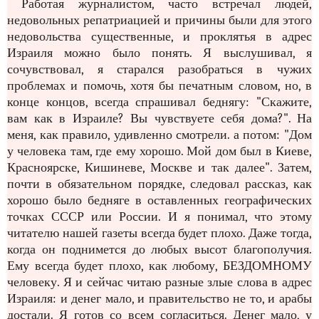
Работая журналистом, часто встречал людей,
недовольных репатриацией и причины были для этого
недовольства существенные, и проклятья в адрес
Израиля можно было понять. Я выслушивал, я
сочувствовал, я старался разобраться в чужих
проблемах и помочь, хотя бы печатным словом, но, в
конце концов, всегда спрашивал беднягу: "Скажите,
вам как в Израиле? Вы чувствуете себя дома?". На
меня, как правило, удивленно смотрели. а потом: "Дом
у человека там, где ему хорошо. Мой дом был в Киеве,
Красноярске, Кишиневе, Москве и так далее". Затем,
почти в обязательном порядке, следовал рассказ, как
хорошо было бедняге в оставленных географических
точках СССР или России. И я понимал, что этому
читателю нашей газеты всегда будет плохо. Даже тогда,
когда он поднимется до любых высот благополучия.
Ему всегда будет плохо, как любому, БЕЗДОМНОМУ
человеку. Я и сейчас читаю разные злые слова в адрес
Израиля: и денег мало, и правительство не то, и арабы
достали. Я готов со всем согласиться. Денег мало, у