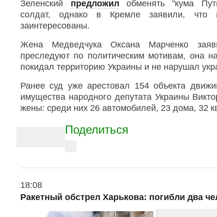
Зеленский
предложил
обменять "кума Пути
солдат, однако в Кремле заявили, что
заинтересованы.
Жена Медведчука Оксана Марченко заяв
преследуют по политическим мотивам, она нас
покидал территорию Украины и не нарушал укра
Ранее суд уже арестовал 154 объекта движи
имущества народного депутата Украины Викто
жены: среди них 26 автомобилей, 23 дома, 32 к
A
Поделиться
r
t
V
i
i
e
c
w
l
О
18:08
m
т
e
o
Ракетный обстрел Харькова: погибли два че
п
r
s
р
e
h