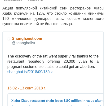
Акции популярной китайской сети ресторанов Xiabu
Xiabu рухнули на 12%, что стоило компании минимум
190 миллионов долларов, из-за совсем маленького
существа величиной не больше пальца.
Shanghaiist.com
@shanghaiist
The discovery of the rat went super viral thanks to the
restaurant reportedly offering 20,000 yuan to a
pregnant customer so that she could get an abortion.
h
shanghai.ist/2018/09/13/xia
t
b
…
t
u
p
-
16:02 - 13 сент. 2018 г.
s
x
:
i
/
a