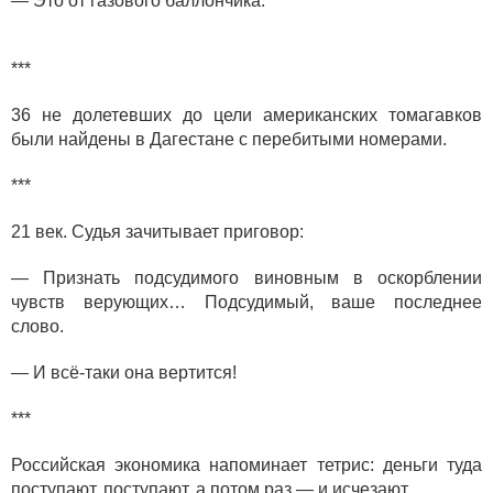
— Это от газового баллончика.
***
36 не долетевших до цели американских томагавков
были найдены в Дагестане с перебитыми номерами.
***
21 век. Судья зачитывает приговор:
— Признать подсудимого виновным в оскорблении
чувств верующих… Подсудимый, ваше последнее
слово.
— И всё-таки она вертится!
***
Российская экономика напоминает тетрис: деньги туда
поступают, поступают, а потом раз — и исчезают.