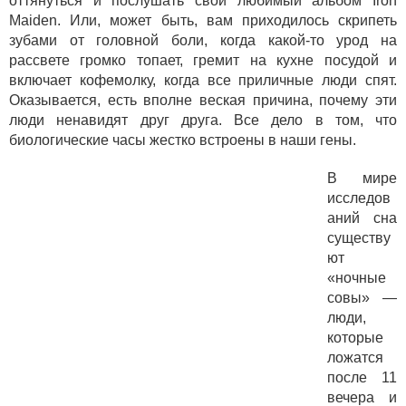
оттянуться и послушать свой любимый альбом Iron
Maiden. Или, может быть, вам приходилось скрипеть
зубами от головной боли, когда какой-то урод на
рассвете громко топает, гремит на кухне посудой и
включает кофемолку, когда все приличные люди спят.
Оказывается, есть вполне веская причина, почему эти
люди ненавидят друг друга. Все дело в том, что
биологические часы жестко встроены в наши гены.
В мире
исследов
аний сна
существу
ют
«ночные
совы» —
люди,
которые
ложатся
после 11
вечера и