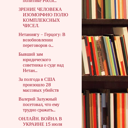
политике Росси...
ЗРЕНИЕ ЧЕЛОВЕКА
ИЗОМОРФНО ПОЛЮ
КОМПЛЕКСНЫХ
ЧИСЕЛ.
Нетаниягу – Герцогу: В
возобновлении
переговоров о...
Бывший зам
юридического
советника о суде над
Нетан...
За полгода в США
произошло 28
массовых убийств
Валерий Залужный
посетовал, что ему
трудно сражать...
ОНЛАЙН. ВОЙНА В
УКРАИНЕ 15 июля