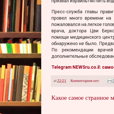
призвал израильтян пить во
Пресс-служба главы прави
провел много времени на 
пожаловался на легкое голо
врача, доктора Цви Берк
помощи медицинского центр
обнаружено не было. Предв
По рекомендации врачей
дополнительные обследован
Telegram NEWSru.co.il: сам
at
22:21
Комментариев нет:
Какое самое странное м