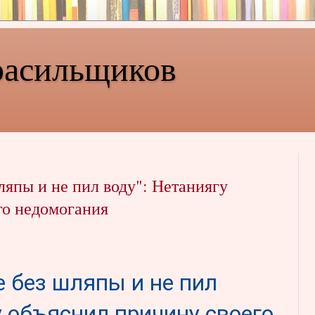
расильщиков
ляпы и не пил воду": Нетаниягу
го недомогания
е без шляпы и не пил
у объяснил причину своего