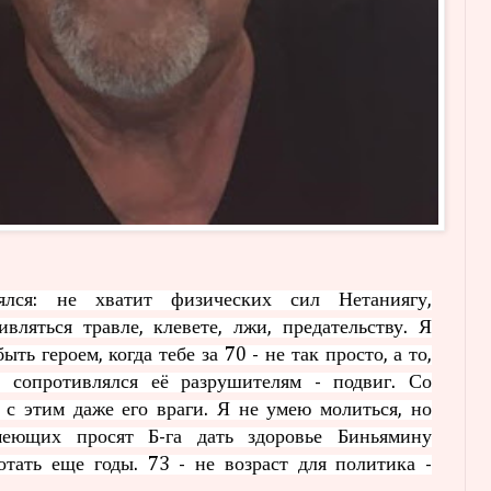
ялся: не хватит физических сил Нетаниягу,
ляться травле, клевете, лжи, предательству. Я
ть героем, когда тебе за 70 - не так просто, а то,
к сопротивлялся её разрушителям - подвиг. Со
 с этим даже его враги. Я не умею молиться, но
меющих просят Б-га дать здоровье Биньямину
тать еще годы. 73 - не возраст для политика -