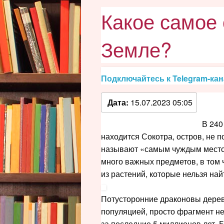
Какое самое 
Земле?
Подключайтесь к Telegram-ка
Дата:
15.07.2023 05:05
В 240
находится Сокотра, остров, не п
называют «самым чуждым местом
много важных предметов, в том 
из растений, которые нельзя най
Потусторонние драконовы дерев
популяцией, просто фрагмент н
за последние 5 миллионов лет. 