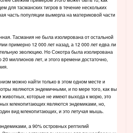
м для тасманских тигров в течение нескольких
ьная часть популяции вымерла на материковой части
нная. Тасмания не была изолирована от остальной
ии примерно 12 000 лет назад, а 12 000 лет едва ли
чительную эволюцию. Но Сокотра была изолирована
 20 миллионов лет, и этого времени достаточно,
ния.
анизм можно найти только в этом одном месте и
отры являются эндемичными, и по мере того, как вы
 животных, которые не имеют выхода к морю, это
тных млекопитающих являются эндемиками, но,
о один вид млекопитающих, и это летучая мышь.
эндемиками, а 90% островных рептилий