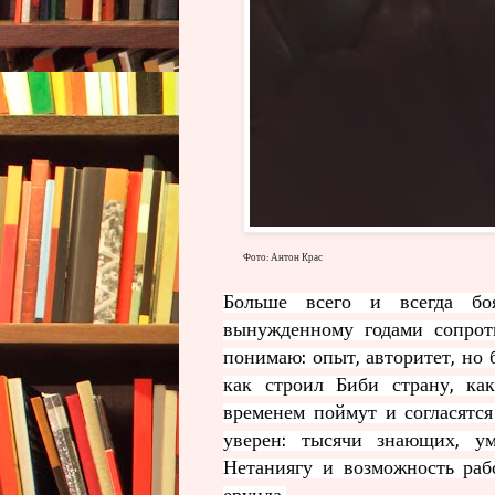
Фото: Антон Крас
Больше всего и всегда бо
вынужденному годами сопротив
понимаю: опыт, авторитет, но бы
как строил Биби страну, ка
временем поймут и согласятся
уверен: тысячи знающих, у
Нетаниягу и возможность рабо