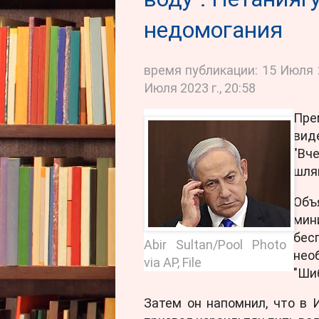
недомогания
время публикации:
15 Июля 2
Июля 2023 г., 20:58
Пре
вид
"Вч
шля
Объ
мин
бес
Abir Sultan/Pool Photo
нео
via AP, File
"Шиб
Затем он напомнил, что в 