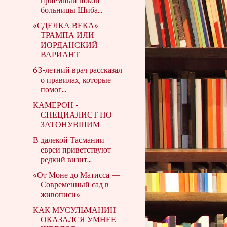
приемный покой
больницы Шиба...
«СДЕЛКА ВЕКА»
ТРАМПА ИЛИ
ИОРДАНСКИЙ
ВАРИАНТ
63-летний врач рассказал
о правилах, которые
помог...
КАМЕРОН -
СПЕЦИАЛИСТ ПО
ЗАТОНУВШИМ
В далекой Тасмании
евреи приветствуют
редкий визит...
«От Моне до Матисса —
Современный сад в
живописи»
КАК МУСУЛЬМАНИН
ОКАЗАЛСЯ УМНЕЕ