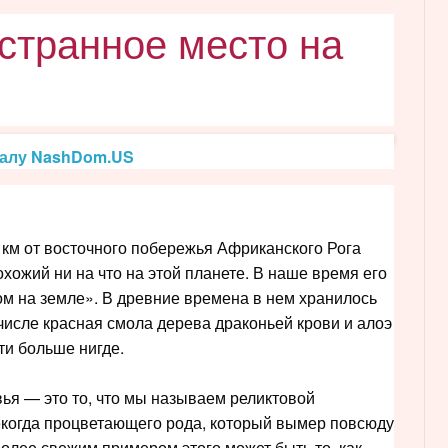
странное место на
налу NashDom.US
 км от восточного побережья Африканского Рога
охожий ни на что на этой планете. В наше время его
 на земле». В древние времена в нем хранилось
числе красная смола дерева драконьей крови и алоэ
ти больше нигде.
ья — это то, что мы называем реликтовой
екогда процветающего рода, который вымер повсюду
Более свежим примером этого может быть то, как