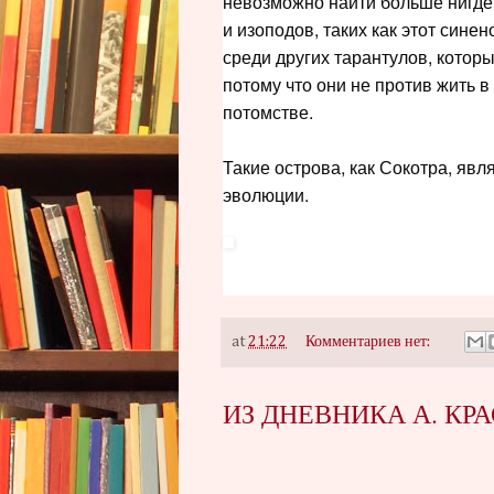
невозможно найти больше нигде
и изоподов, таких как этот сине
среди других тарантулов, которы
потому что они не против жить в
потомстве.
Такие острова, как Сокотра, яв
эволюции.
at
21:22
Комментариев нет:
ИЗ ДНЕВНИКА А. КРА