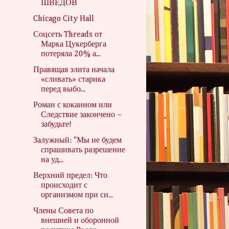
ШВЕДОВ
Chicago City Hall
Соцсеть Threads от
Марка Цукерберга
потеряла 20% а...
Правящая элита начала
«сливать» старика
перед выбо...
Роман с кокаином или
Следствие закончено –
забудьте!
Залужный: "Мы не будем
спрашивать разрешение
на уд...
Верхний предел: Что
происходит с
организмом при си...
Члены Совета по
внешней и оборонной