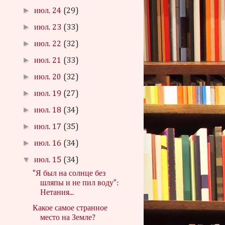
►
июл. 24
(29)
►
июл. 23
(33)
►
июл. 22
(32)
►
июл. 21
(33)
►
июл. 20
(32)
►
июл. 19
(27)
►
июл. 18
(34)
►
июл. 17
(35)
►
июл. 16
(34)
▼
июл. 15
(34)
"Я был на солнце без
шляпы и не пил воду":
Нетания...
Какое самое странное
место на Земле?