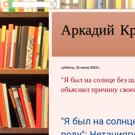
Аркадий К
суббота, 15 июля 2023 г.
"Я был на солнце без ш
объяснил причину свое
"Я был на солнц
воду": Нетанияг