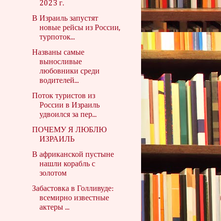
2023 г.
В Израиль запустят
новые рейсы из России,
турпоток...
Названы самые
выносливые
любовники среди
водителей...
Поток туристов из
России в Израиль
удвоился за пер...
ПОЧЕМУ Я ЛЮБЛЮ
ИЗРАИЛЬ
В африканской пустыне
нашли корабль с
золотом
Забастовка в Голливуде:
всемирно известные
актеры ...