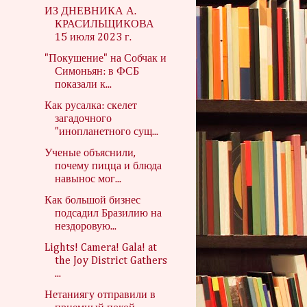
ИЗ ДНЕВНИКА А.
КРАСИЛЬЩИКОВА
15 июля 2023 г.
"Покушение" на Собчак и
Симоньян: в ФСБ
показали к...
Как русалка: скелет
загадочного
"инопланетного сущ...
Ученые объяснили,
почему пицца и блюда
навынос мог...
Как большой бизнес
подсадил Бразилию на
нездоровую...
Lights! Camera! Gala! at
the Joy District Gathers
...
Нетаниягу отправили в