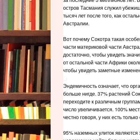
остров Тасмания служил убежище
тысяч лет после того, как остал
Австралии.
Вот почему Сокотра такая особе
части материковой части Австрал
достаточно, чтобы увидеть зна
от остальной части Африки около
чтобы увидеть заметные измене
Эндемичность означает, что орг
больше нигде. 37% растений Сок
переходите к различным группам
число увеличивается. 100% мес
честно говоря, у них есть тольк
95% наземных улиток являются 