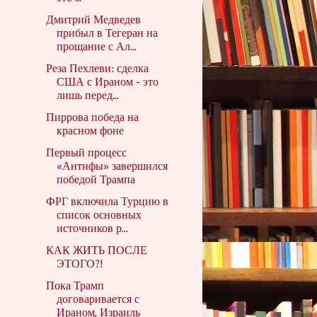
Дмитрий Медведев
прибыл в Тегеран на
прощание с Ал...
Реза Пехлеви: сделка
США с Ираном - это
лишь перед...
Пиррова победа на
красном фоне
Первый процесс
«Антифы» завершился
победой Трампа
ФРГ включила Турцию в
список основных
источников р...
КАК ЖИТЬ ПОСЛЕ
ЭТОГО?!
Пока Трамп
договаривается с
Ираном, Израиль