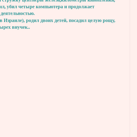
а стружку центнеры железа,
километры кинопленки,
ил, убил четыре
компьютера и продолжает
 деятельностью.
в Израиле), родил двоих детей, посадил
целую рощу,
тырех внучек..