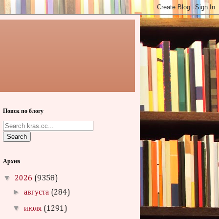
Поиск по блогу
Search
Архив
▼
2026
(9358)
►
августа
(284)
▼
июля
(1291)