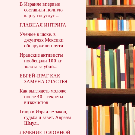
В Израиле впервые
составили полную
карту госуслуг ...
ГЛАВНАЯ ИНТРИГА
Ученые в шоке: в
джунглях Мексики
обнаружили почти...
Иранские активисты
пообещали 100 кг
золота за убий...
ЕВРЕЙ-ВРАГ КАК
ЗАМЕНА СЧАСТЬЯ
Как выглядеть моложе
после 40 - секреты
визажистов
Гиюр в Израиле: закон,
судьба и завет. Авраам
Шмул...
ЛЕЧЕНИЕ ГОЛОВНОЙ