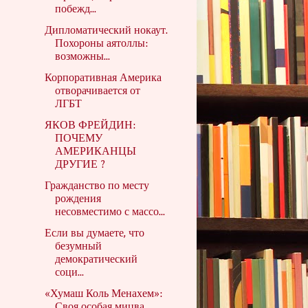
побежд...
Дипломатический нокаут.
Похороны аятоллы:
возможны...
Корпоративная Америка
отворачивается от
ЛГБТ
ЯКОВ ФРЕЙДИН:
ПОЧЕМУ
АМЕРИКАНЦЫ
ДРУГИЕ ?
Гражданство по месту
рождения
несовместимо с массо...
Если вы думаете, что
безумный
демократический
соци...
«Хумаш Коль Менахем»:
Своя особая мицва