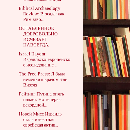
Biblical Archaeology
Review: В осаде: как
Рим заво...
ОСТАВЛЕННОЕ
ДОБРОВОЛЬНО
ИСЧЕЗАЕТ
НАВСЕГДА,
Israel Hayom:
Израильско‑европейско
е исследование ...
The Free Press: Я была
немецким врачом Эли
Визеля
Рейтинг Путина опять
падает. Но теперь с
рекордной...
Новой Мисс Израиль
стала известная
еврейская актив...