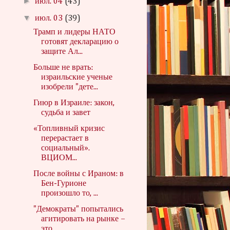
►
июл. 04
(43)
▼
июл. 03
(39)
Трамп и лидеры НАТО
готовят декларацию о
защите Ал...
Больше не врать:
израильские ученые
изобрели "дете...
Гиюр в Израиле: закон,
судьба и завет
«Топливный кризис
перерастает в
социальный».
ВЦИОМ...
После войны с Ираном: в
Бен-Гурионе
произошло то, ...
"Демократы" попытались
агитировать на рынке –
это ...