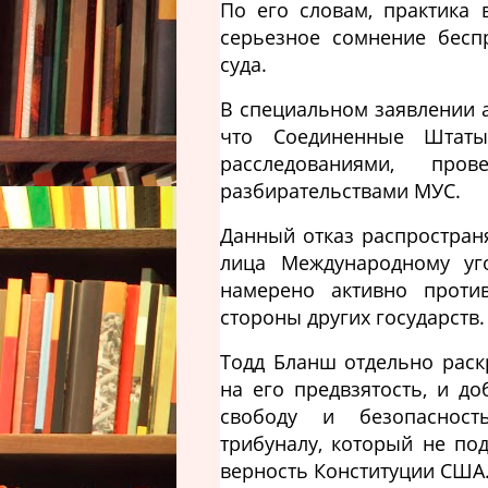
По его словам, практика
серьезное сомнение беспр
суда.
В специальном заявлении 
что Соединенные Штаты
расследованиями, про
разбирательствами МУС.
Данный отказ распростран
лица Международному уго
намерено активно проти
стороны других государств.
Тодд Бланш отдельно раскр
на его предвзятость, и д
свободу и безопасност
трибуналу, который не по
верность Конституции США