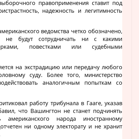
 выборочного правоприменения ставит под
истрастность, надежность и легитимность
американского ведомства четко обозначено,
 не будут сотрудничать ни с какими
верками, повестками или судебными
яется на экстрадицию или передачу любого
ловному суду. Более того, министерство
водействовать аналогичным попыткам со
итиковал работу трибунала в Гааге, указав
обавил, что Вашингтон не станет подчинять
ь американского народа иностранному
дотчетен ни одному электорату и не хранит
.