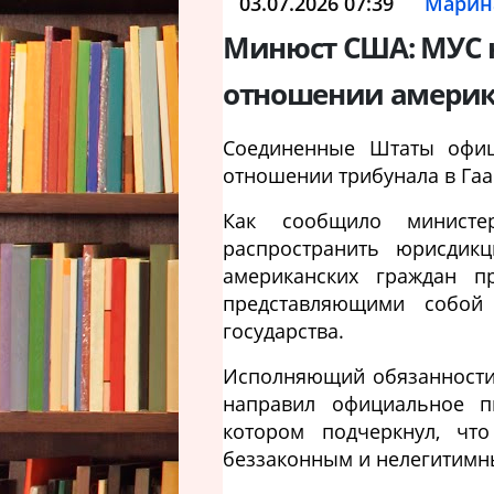
03.07.2026 07:39
Марин
Минюст США: МУС 
отношении америк
Соединенные Штаты офиц
отношении трибунала в Гаа
Как сообщило минист
распространить юрисдик
американских граждан п
представляющими собой 
государства.
Исполняющий обязанности
направил официальное п
котором подчеркнул, что
беззаконным и нелегитимн