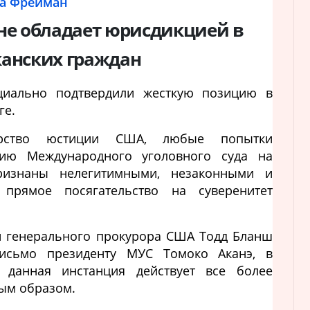
а Фрейман
не обладает юрисдикцией в
анских граждан
иально подтвердили жесткую позицию в
ге.
ерство юстиции США, любые попытки
цию Международного уголовного суда на
ризнаны нелегитимными, незаконными и
прямое посягательство на суверенитет
 генерального прокурора США Тодд Бланш
исьмо президенту МУС Томоко Аканэ, в
 данная инстанция действует все более
ым образом.