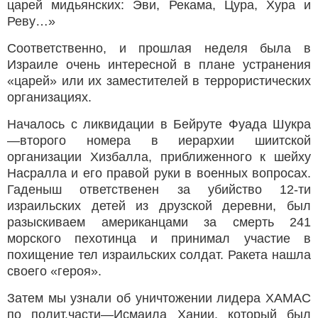
царей мидьянских: Эви, Рекама, Цура, Хура и
Реву…»
Соответственно, и прошлая неделя была в
Израиле очень интересной в плане устранения
«царей» или их заместителей в террористических
организациях.
Началось с ликвидации в Бейруте Фуада Шукра
—второго номера в иерархии шиитской
организации Хизбалла, приближенного к шейху
Насралла и его правой руки в военных вопросах.
Гаденыш ответственен за убийство 12-ти
израильских детей из друзской деревни, был
разыскиваем американцами за смерть 241
морского пехотинца и принимал участие в
похищение тел израильских солдат. Ракета нашла
своего «героя».
Затем мы узнали об уничтожении лидера ХАМАС
по полит.части—Исмаила Хании, который был