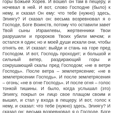
горы Божьей Хорев. И вошел он там в пещеру, и
ночевал в ней. И вот, слово Господне (было) к
нему, и сказал Он ему: что тебе (нужно) здесь,
Элиягу? И сказал он: весьма возревновал я о
Господе, Боге Воинств, потому что оставили завет
Твой сыны Израилевы, жертвенники Твои
разрушили и пророков Твоих убили мечом; и
остался я один; но и моей души искали они, чтобы
отнять ее. И сказал: выйди и стань на горе пред
Господом. И вот, Господь проходит; и большой и
сильный ветер, раздирающий горы и
сокрушающий скалы пред Господом; «не в ветре
Господь». После ветра – землетрясение; «не в
землетрясении Господь». И после землетрясения
– огонь; «не в огне Господь». И после огня – голос
тонкой тишины. И было, когда услышал (это)
Элиягу, покрыл он лицо свое плащом своим и
вышел, и стал у входа в пещеру. И вот, голос к
нему, и сказал: что тебе (нужно) здесь, Элиягу? И
сказал он: весьма возревновал я о Господе, Боге