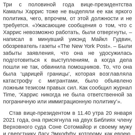
Три с половиной года вице-президентства
Камалы Харрис тоже не выделяли ее как яркого
политика, чего, впрочем, от этой должности и не
требуется. «Ужасающие сообщения о том, что c
Харрис невозможно работать, были отвергнуты, –
написал в минувший уикэнд Майкл Гудвин,
обозреватель газеты «The New York Post». – Были
забыты заявления, что она не удосужилась
подготовиться к выступлениям, а когда дела
пошли не так, обвинила помощников. То, что она
была ‘царицей границы’, которая возглавляла
катастрофу с мигрантами, было объявлено
ложным тезисом правых сил. Как сообщил журнал
Time, ‘Харрис никогда не была ответственной за
пограничную или иммиграционную политику’».
Став вице-президентом в 11.40 утра 20 января
2021 года, она присягнула на двух Библиях члену
Верховного суда Соне Сотомайор и своему мужу
и сверстнику Дагу Эмхоффу, которому, как еврею,