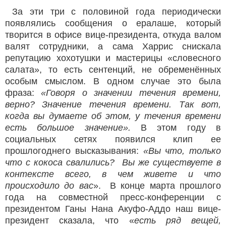
За эти три с половиной года периодически
появлялись сообщения о ералаше, который
творится в офисе вице-президента, откуда валом
валят сотрудники, а сама Харрис снискала
репутацию хохотушки и мастерицы «словесного
салата», то есть сентенций, не обременённых
особым смыслом. В одном случае это была
фраза:
«Говоря о значении течения времени,
верно? Значение течения времени. Так вот,
когда вы думаете об этом, у течения времени
есть большое значение».
В этом году в
социальных сетях появился клип ее
прошлогоднего высказывания:
«Вы что, только
что с кокоса свалились? Вы же существуете в
контексте всего, в чем живете и что
происходило до вас
». В конце марта прошлого
года на совместной пресс-конференции с
президентом Ганы Нана Акуфо-Аддо наш вице-
президент сказала, что «
есть ряд вещей,