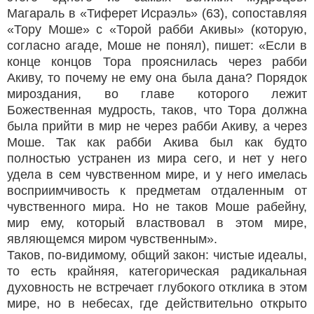
Магараль в «Тиферет Исраэль» (63), сопоставляя
«Тору Моше» с «Торой рабби Акивы» (которую,
согласно агаде, Моше не понял), пишет: «Если в
конце концов Тора прояснилась через рабби
Акиву, то почему не ему она была дана? Порядок
мироздания, во главе которого лежит
Божественная мудрость, таков, что Тора должна
была прийти в мир не через рабби Акиву, а через
Моше. Так как рабби Акива был как будто
полностью устранен из мира сего, и нет у него
удела в сем чувственном мире, и у него имелась
восприимчивость к предметам отдаленным от
чувственного мира. Но не таков Моше рабейну,
мир ему, который властвовал в этом мире,
являющемся миром чувственным».
Таков, по-видимому, общий закон: чистые идеалы,
то есть крайняя, категорическая радикальная
духовность не встречает глубокого отклика в этом
мире, но в небесах, где действительно открыто