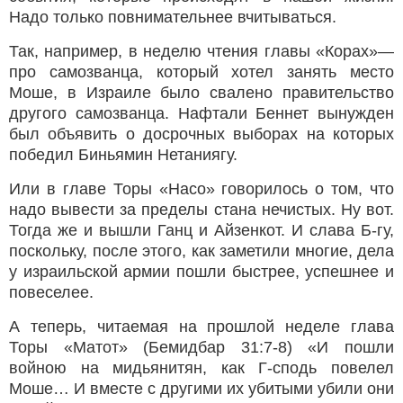
Надо только повнимательнее вчитываться.
Так, например, в неделю чтения главы «Корах»—
про самозванца, который хотел занять место
Моше, в Израиле было свалено правительство
другого самозванца. Нафтали Беннет вынужден
был объявить о досрочных выборах на которых
победил Биньямин Нетаниягу.
Или в главе Торы «Насо» говорилось о том, что
надо вывести за пределы стана нечистых. Ну вот.
Тогда же и вышли Ганц и Айзенкот. И слава Б-гу,
поскольку, после этого, как заметили многие, дела
у израильской армии пошли быстрее, успешнее и
повеселее.
А теперь, читаемая на прошлой неделе глава
Торы «Матот» (Бемидбар 31:7-8) «И пошли
войною на мидьянитян, как Г-сподь повелел
Моше… И вместе с другими их убитыми убили они