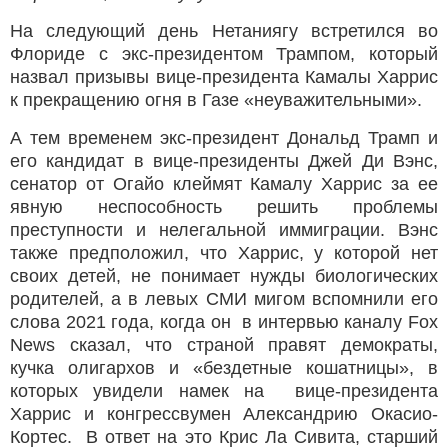
На следующий день Нетаниягу встретился во
Флориде с экс-президентом Трампом, который
назвал призывы вице-президента Камалы Харрис
к прекращению огня в Газе «неуважительными».
А тем временем экс-президент Дональд Трамп и
его кандидат в вице-президенты Джей Ди Вэнс,
сенатор от Огайо клеймят Камалу Харрис за ее
явную неспособность решить проблемы
преступности и нелегальной иммиграции. Вэнс
также предположил, что Харрис, у которой нет
своих детей, не понимает нужды биологических
родителей, а в левых СМИ мигом вспомнили его
слова 2021 года, когда он в интервью каналу Fox
News сказал, что страной правят демократы,
кучка олигархов и «бездетные кошатницы», в
которых увидели намек на вице-президента
Харрис и конгрессвумен Александрию Окасио-
Кортес. В ответ на это Крис Ла Сивита, старший