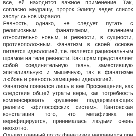
все, ей находится важное применение. Так,
согласно мидрашу, пророк Элиягу ведет список
заслуг сынов Израиля.
Ревность, однако, не следует путать с
религиозным фанатизмом, явлением
относительно новым, и ревности, в сущности,
противоположным. Фанатизм в своей основе
питается идеологией, т.е. является рациональным
шрамом на теле ревности. Как шрам представляет
собой соединительную ткань, заместившую
эпителиальную и мышечную, так в фанатизме
любовь и ревность замещены идеологией.
Фанатизм появился лишь в век Просвещения, как
следствие общей утраты веры, как потребность
компенсировать крушение поддерживающих
религию «философских систем». Кантовская
констатация того, что метафизика не
верифицируется, принималась людьми очень
неохотно.
Однако главный поток фанатизма направился при