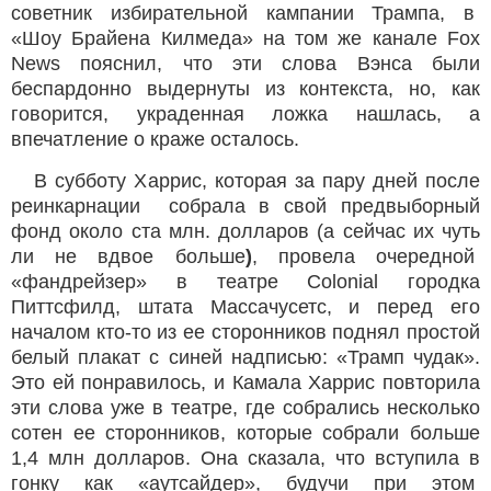
советник избирательной кампании Трампа, в
«Шоу Брайена Килмеда» на том же канале Fox
News пояснил, что эти слова Вэнса были
беспардонно выдернуты из контекста, но, как
говорится, украденная ложка нашлась, а
впечатление о краже осталось.
В субботу Харрис, которая за пару дней после
реинкарнации собрала в свой предвыборный
фонд около ста млн. долларов (а сейчас их чуть
ли не вдвое больше
)
, провела очередной
«фандрейзер» в театре Colonial городка
Питтсфилд, штата Массачусетс, и перед его
началом кто-то из ее сторонников поднял простой
белый плакат с синей надписью: «Трамп чудак».
Это ей понравилось, и Камала Харрис повторила
эти слова уже в театре, где собрались несколько
сотен ее сторонников, которые собрали больше
1,4 млн долларов. Она сказала, что вступила в
гонку как «аутсайдер», будучи при этом