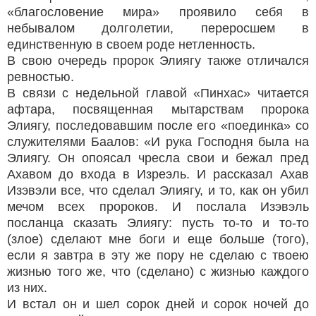
«благословение мира» проявило себя в
небывалом долголетии, переросшем в
единственную в своем роде нетленность.
В свою очередь пророк Элиягу также отличался
ревностью.
В связи с недельной главой «Пинхас» читается
афтара, посвященная мытарствам пророка
Элиягу, последовавшим после его «поединка» со
служителями Баалов: «И рука Господня была на
Элиягу. Он опоясал чресла свои и бежал пред
Ахавом до входа в Изреэль. И рассказал Ахав
Изэвэли все, что сделал Элиягу, и то, как он убил
мечом всех пророков. И послала Изэвэль
посланца сказать Элиягу: пусть то-то и то-то
(злое) сделают мне боги и еще больше (того),
если я завтра в эту же пору не сделаю с твоею
жизнью того же, что (сделано) с жизнью каждого
из них.
И встал он и шел сорок дней и сорок ночей до