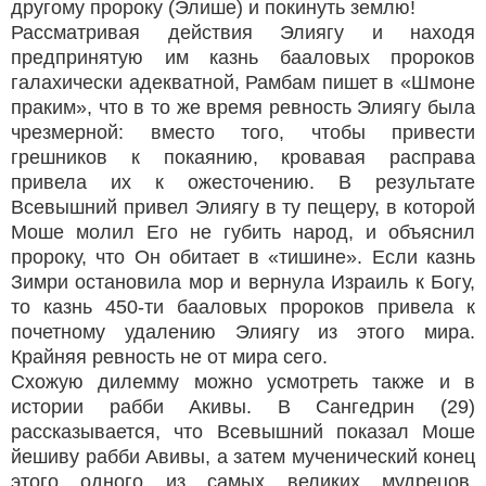
другому пророку (Элише) и покинуть землю!
Рассматривая действия Элиягу и находя
предпринятую им казнь бааловых пророков
галахически адекватной, Рамбам пишет в «Шмоне
праким», что в то же время ревность Элиягу была
чрезмерной: вместо того, чтобы привести
грешников к покаянию, кровавая расправа
привела их к ожесточению. В результате
Всевышний привел Элиягу в ту пещеру, в которой
Моше молил Его не губить народ, и объяснил
пророку, что Он обитает в «тишине». Если казнь
Зимри остановила мор и вернула Израиль к Богу,
то казнь 450-ти бааловых пророков привела к
почетному удалению Элиягу из этого мира.
Крайняя ревность не от мира сего.
Схожую дилемму можно усмотреть также и в
истории рабби Акивы. В Сангедрин (29)
рассказывается, что Всевышний показал Моше
йешиву рабби Авивы, а затем мученический конец
этого одного из самых великих мудрецов.