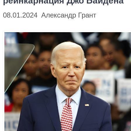
реинкарнация Джо Байдена
08.01.2024
Александр Грант
на
Камала
Харрис
—
реинкарнация
Джо
Байдена