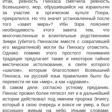
Итак, ревность Пинхаса смягчила ревность
Всевышнего, мор, обрушившийся на израильтян
за участие в оргическом культе Пэора,
прекратился. Но что значит установленный после
того «завет мира»? Ибн Эзра поясняет
необходимость этого завета тем, что
многочисленные и влиятельные родственники
Зимри (убитого Пинхасом вместе с совратившей
его мидиатянкой) могли бы Пинхасу отомстить.
Однако помимо этого простого понимания
традиция предлагает также и некоторое тайное
мистическое истолкование, в свете которого
«шалом», которым благословил Всевышний
Пинхаса, на русский язык правильнее было бы
перевести не как «мир», а как «здравие».
В самом деле, согласно устному преданию,
Пинхас прожил более пятисот лет и в дальнейшей
истории действовал под именем пророка Элиягу,
который в свою очередь и вовсе не умер, а был
восхищен живым на небо. Иными словами,