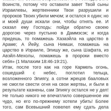
Воинств, потому что оставили завет Твой сыны
Израилевы, жертвенники Твои разрушили и
пророков Твоих убили мечом; и остался я один; но
и моей души искали они, чтобы отнять ее. И
сказал ему Господь: пойди обратно своею
дорогою через пустыню в Даммэсэк; и когда
придешь, то помажешь Хазаэйла на царство в
Араме; А Йейу, сына Нимши, помажешь на
царство в Израиле, Элишу же, сына Шафата, из
Авэйл-Мехолы, помажешь в пророки вместо
себя» (1 Малахим 18:46-19:21).
Итак, после того как на горе Кармель огонь,
сошедший с небес, поглотил тельца,
возложенного Элиягу, а сотни жрецов бааловых
не смогли свести огня на свои жертвы, и были в
результате казнены, сам Элиягу остался не у дел!
Не только никого не впечатлило совершенное им
чудо, но его по-прежнему хотели убить! Более
того, сам Всевышний повелел ему сдать дела