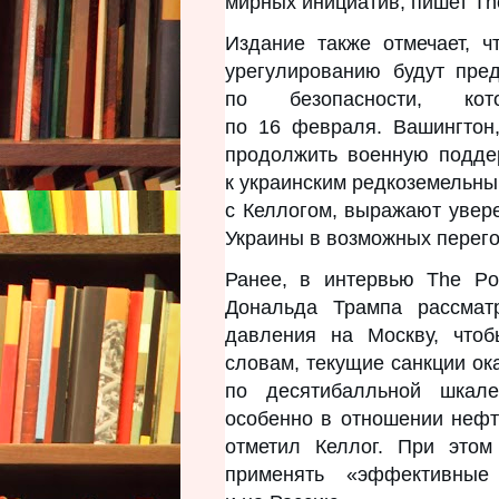
мирных инициатив, пишет The
Издание также отмечает, 
урегулированию будут пре
по безопасности, 
по 16 февраля. Вашингтон,
продолжить военную подде
к украинским редкоземельны
с Келлогом, выражают увер
Украины в возможных перего
Ранее, в интервью The Po
Дональда Трампа рассматр
давления на Москву, чтоб
словам, текущие санкции ок
по десятибалльной шкале
особенно в отношении нефт
отметил Келлог. При это
применять «эффективные