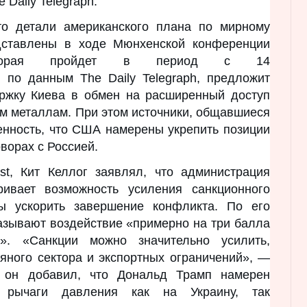
 Daily Telegraph.
что детали американского плана по мирному
дставлены в ходе Мюнхенской конференции
которая пройдет в период с 14
 по данным The Daily Telegraph, предложит
ржку Киева в обмен на расширенный доступ
м металлам. При этом источники, общавшиеся
енность, что США намерены укрепить позиции
ворах с Россией.
st, Кит Келлог заявлял, что администрация
ивает возможность усиления санкционного
ы ускорить завершение конфликта. По его
азывают воздействие «примерно на три балла
». «Санкции можно значительно усилить,
яного сектора и экспортных ограничений», —
м он добавил, что Дональд Трамп намерен
 рычаги давления как на Украину, так