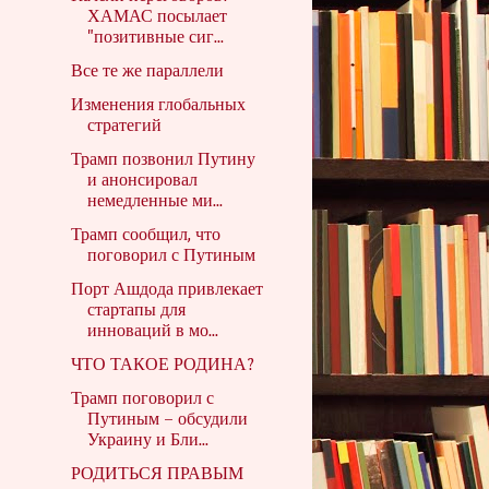
ХАМАС посылает
"позитивные сиг...
Все те же параллели
Изменения глобальных
стратегий
Трамп позвонил Путину
и анонсировал
немедленные ми...
Трамп сообщил, что
поговорил с Путиным
Порт Ашдода привлекает
стартапы для
инноваций в мо...
ЧТО ТАКОЕ РОДИНА?
Трамп поговорил с
Путиным – обсудили
Украину и Бли...
РОДИТЬСЯ ПРАВЫМ