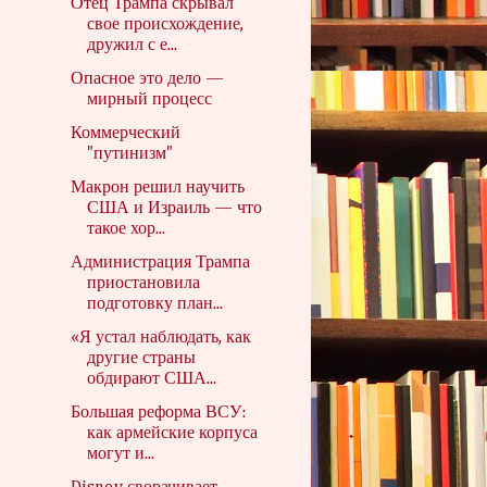
Отец Трампа скрывал
свое происхождение,
дружил с е...
Опасное это дело —
мирный процесс
Коммерческий
"путинизм"
Макрон решил научить
США и Израиль — что
такое хор...
Администрация Трампа
приостановила
подготовку план...
«Я устал наблюдать, как
другие страны
обдирают США...
Большая реформа ВСУ:
как армейские корпуса
могут и...