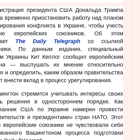
истрация президента США Дональда Трампа
а временно приостановить работу над планом
лирования конфликта в Украине, чтобы учесть
цию европейских союзников. Об этом
щает
The Daily Telegraph
со ссылкой
ники. По данным издания, специальный
м Украины Кит Келлог сообщил европейским
ача — выслушать их мнение относительно
 и определить, каким образом правительства
т внести вклад в процесс урегулирования.
шингтон стремится учитывать интересы своих
ть решения в одностороннем порядке. Как
сланник США по Украине намерен провести
вительств и президентами» стран НАТО. Этот
ы европейские союзники не чувствовали себя
ованного Вашингтоном процесса подготовки