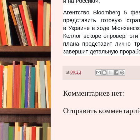
и на Россию».
Агентство Bloomberg 5 фе
представить готовую стр
в Украине в ходе Мюнхенск
Келлог вскоре опроверг эти
плана представит лично Тр
завершит детальную прорабо
at
09:23
Комментариев нет:
Отправить комментари