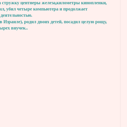
а стружку центнеры железа,
километры кинопленки,
ил, убил четыре
компьютера и продолжает
 деятельностью.
в Израиле), родил двоих детей, посадил
целую рощу,
тырех внучек..