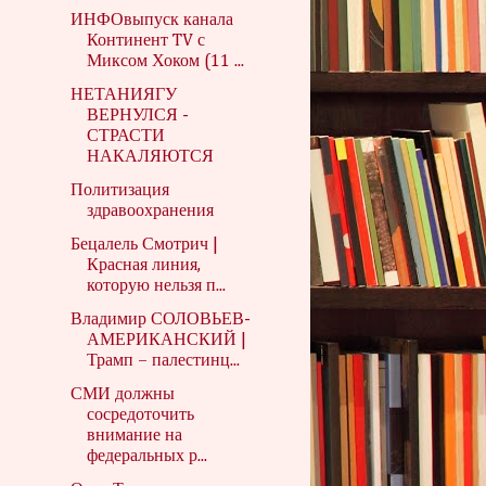
ИНФОвыпуск канала
Континент TV с
Миксом Хоком (11 ...
НЕТАНИЯГУ
ВЕРНУЛСЯ -
СТРАСТИ
НАКАЛЯЮТСЯ
Политизация
здравоохранения
Бецалель Смотрич |
Красная линия,
которую нельзя п...
Владимир СОЛОВЬЕВ-
АМЕРИКАНСКИЙ |
Трамп – палестинц...
СМИ должны
сосредоточить
внимание на
федеральных р...