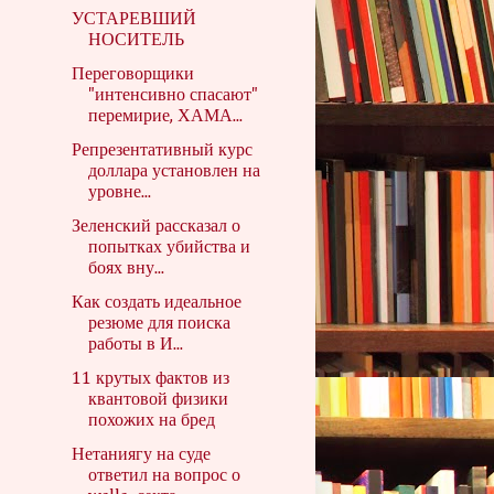
УСТАРЕВШИЙ
НОСИТЕЛЬ
Переговорщики
"интенсивно спасают"
перемирие, ХАМА...
Репрезентативный курс
доллара установлен на
уровне...
Зеленский рассказал о
попытках убийства и
боях вну...
Как создать идеальное
резюме для поиска
работы в И...
11 крутых фактов из
квантовой физики
похожих на бред
Нетаниягу на суде
ответил на вопрос о