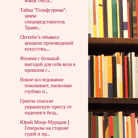
walla: секта...
Тайна "Гольфстрима":
зачем
спецпредставитель
Трамп...
Christie’s объявил
аукцион произведений
искусства,...
Япония с большой
выгодой для себя вела в
прошлом г...
Новое исследование
показывает, насколько
глубоко п...
Гранты спасали
украинскую прессу от
падения в безд...
Юрий Моор-Мурадов |
Генералы на стороне
судей и пр...