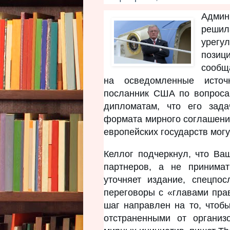
Админ
решил
урегу
пози
сооб
на осведомленные источ
посланник США по вопроса
дипломатам, что его зад
формата мирного соглашения
европейских государств могу
Келлог подчеркнул, что Ва
партнеров, а не принима
уточняет издание, спецпо
переговоры с «главами пра
шаг направлен на то, чтоб
отстраненными от организ