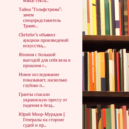
walla: секта...
Тайна "Гольфстрима":
зачем
спецпредставитель
Трамп...
Christie’s объявил
аукцион произведений
искусства,...
Япония с большой
выгодой для себя вела в
прошлом г...
Новое исследование
показывает, насколько
глубоко п...
Гранты спасали
украинскую прессу от
падения в безд...
Юрий Моор-Мурадов |
Генералы на стороне
судей и пр...