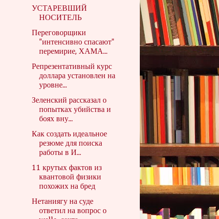
УСТАРЕВШИЙ
НОСИТЕЛЬ
Переговорщики
"интенсивно спасают"
перемирие, ХАМА...
Репрезентативный курс
доллара установлен на
уровне...
Зеленский рассказал о
попытках убийства и
боях вну...
Как создать идеальное
резюме для поиска
работы в И...
11 крутых фактов из
квантовой физики
похожих на бред
Нетаниягу на суде
ответил на вопрос о