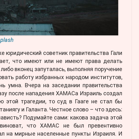
plash
же юридический советник правительства Гали
шает, что имеют или не имеют права делать
 либо вконец запуталась, выполняя поручение
овать работу избранных народом институтов,
нь умна. Вчера на заседании правительства
разу после нападения ХАМАСа Израиль создал
 этой трагедии, то суд в Гааге не стал бы
аниягу и Галанта. Честное слово – что здесь:
нависть? Подумайте сами: какова задача этой
 виноват, что ХАМАС не был превентивно
пал на мирные населенные пункты Израиля. И