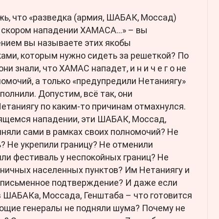
жь, что «разведка (армия, ШАБАК, Моссад)
 скором нападении ХАМАСА…» – вы
ением вы называете этих якобы
ами, которым нужно сидеть за решеткой? По
и знали, что ХАМАС нападет, и н и ч е г о не
номочий, а только «предупредили Нетаниягу»
полнили. Допустим, всё так, они
Нетаниягу по каким-то причинам отмахнулся.
овящемся нападении, эти ШАБАК, Моссад,
иняли сами в рамках своих полномочий? Не
? Не укрепили границу? Не отменили
ли фестиваль у неспокойных границ? Не
аничных населенных пунктов? Им Нетаниягу и
о письменное подтверждение? И даже если
в ШАБАКа, Моссада, Генштаба – что готовится
ающие генералы не подняли шума? Почему не