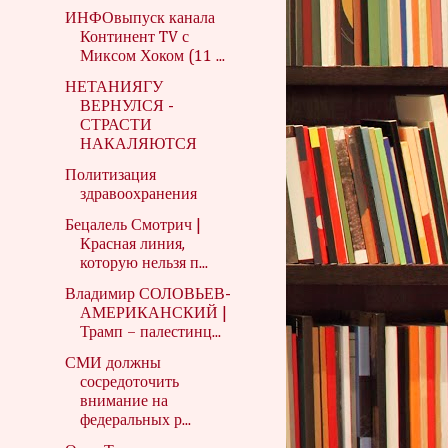
ИНФОвыпуск канала
Континент TV с
Миксом Хоком (11 ...
НЕТАНИЯГУ
ВЕРНУЛСЯ -
СТРАСТИ
НАКАЛЯЮТСЯ
Политизация
здравоохранения
Бецалель Смотрич |
Красная линия,
которую нельзя п...
Владимир СОЛОВЬЕВ-
АМЕРИКАНСКИЙ |
Трамп – палестинц...
СМИ должны
сосредоточить
внимание на
федеральных р...