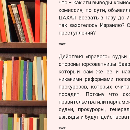
что – как эти выводы комис
комиссия, по сути, объяви
ЦАХАЛ воевать в Газу до 7 
так захотелось Израилю? 
преступлений?
***
Действия «правого» судьи
стороны юрсоветницы Баар
который сам же ее и наз
никакими реформами полож
прокуроров, которых счит
посадят. Потому что ск
правительства или парламен
судьи, прокуроры, генер
взгляды и будут действовать
***