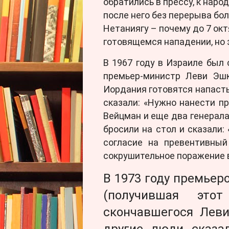
обратились в прессу, к народ
после него без перерыва бо
Нетаниягу – почему до 7 окт
готовящемся нападении, но 
В 1967 году в Израиле был
премьер-министр Леви Эшк
Иордания готовятся напасть
сказали: «Нужно нанести пр
Вейцман и еще два генерала
бросили на стол и сказали:
согласие на превентивный
сокрушительное поражение 
В 1973 году премье
(получившая это
скончавшегося Леви
другие люди сказал