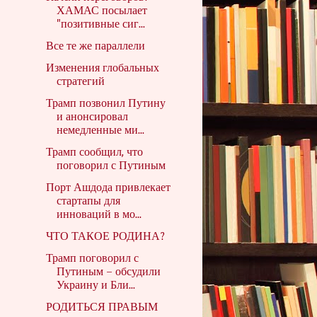
ХАМАС посылает
"позитивные сиг...
Все те же параллели
Изменения глобальных
стратегий
Трамп позвонил Путину
и анонсировал
немедленные ми...
Трамп сообщил, что
поговорил с Путиным
Порт Ашдода привлекает
стартапы для
инноваций в мо...
ЧТО ТАКОЕ РОДИНА?
Трамп поговорил с
Путиным – обсудили
Украину и Бли...
РОДИТЬСЯ ПРАВЫМ