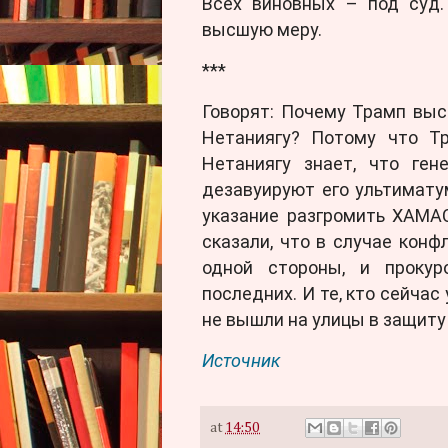
Всех виновных – под суд
высшую меру.
***
Говорят: Почему Трамп вы
Нетаниягу? Потому что Т
Нетаниягу знает, что ге
дезавуируют его ультиматум
указание разгромить ХАМА
сказали, что в случае кон
одной стороны, и прокур
последних. И те, кто сейчас
не вышли на улицы в защиту
Источник
at
14:50