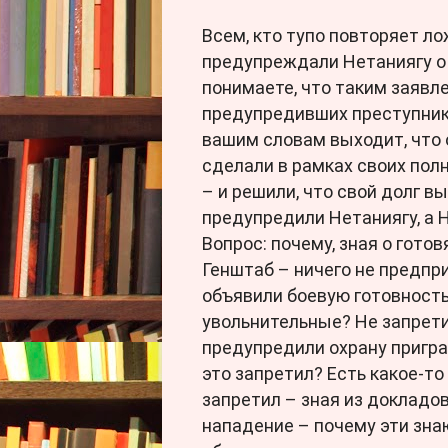
Всем, кто тупо повторяет ло
предупреждали Нетаниягу о
понимаете, что таким заявл
предупредивших преступник
вашим словам выходит, что он
сделали в рамках своих пол
– и решили, что свой долг вы
предупредили Нетаниягу, а 
Вопрос: почему, зная о гот
Генштаб – ничего не предпр
объявили боевую готовность
увольнительные? Не запрети
предупредили охрану пригр
это запретил? Есть какое-т
запретил – зная из докладо
нападение – почему эти зн