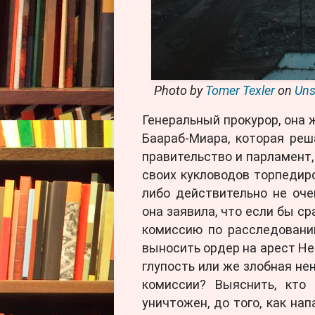
Photo by
Tomer Texler
on
Uns
Генеральный прокурор, она 
Баараб-Миара, которая ре
правительство и парламент,
своих кукловодов торпедир
либо действительно не оче
она заявила, что если бы с
комиссию по расследованию
выносить ордер на арест Нет
глупость или же злобная не
комиссии? Выяснить, кто
уничтожен, до того, как на