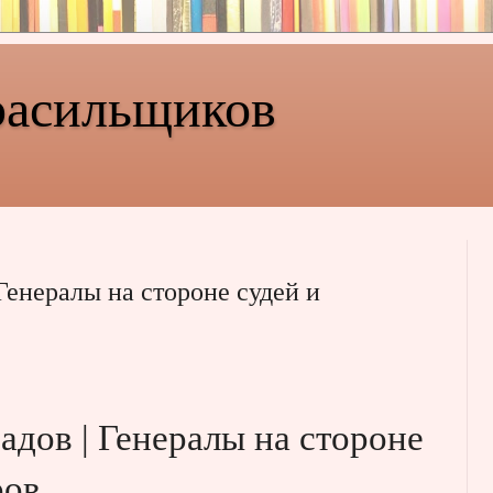
расильщиков
енералы на стороне судей и
ов | Генералы на стороне
ров