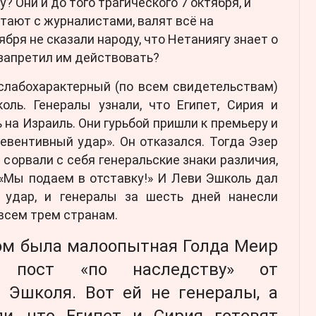
у? Они и до того трагического 7 октября, и
лтают с журналистами, валят всё на
ября не сказали народу, что Нетаниягу знает о
запретил им действовать?
 слабохарактерный (по всем свидетельствам)
оль. Генералы узнали, что Египет, Сирия и
 на Израиль. Они гурьбой пришли к премьеру и
евентивный удар». Он отказался. Тогда Эзер
 сорвали с себя генеральские знаки различия,
 «Мы подаем в отставку!» И Леви Эшколь дал
 удар, и генералы за шесть дней нанесли
всем трем странам.
ром была малоопытная Голда Меир
т пост «по наследству» от
 Эшколя. Вот ей не генералы, а
и, что Египет и Сирия готовят