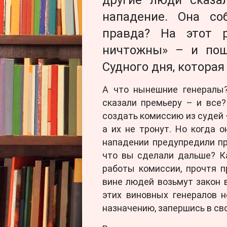
нападение. Она соб
правда? На этот 
ничтожны» – и пош
Судного дня, которая
А что нынешние генералы
сказали премьеру – и все
создать комиссию из судей –
а их не тронут. Но когда 
нападении предупредили пр
что вы сделали дальше? Ка
работы комиссии, прочтя п
вине людей возьмут закон в
этих виновных генералов 
назначению, запершись в св