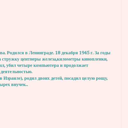
. Родился в Ленинграде. 18 декабря 1945 г.
За годы
а стружку центнеры железа,
километры кинопленки,
ил, убил четыре
компьютера и продолжает
 деятельностью.
в Израиле), родил двоих детей, посадил
целую рощу,
тырех внучек..