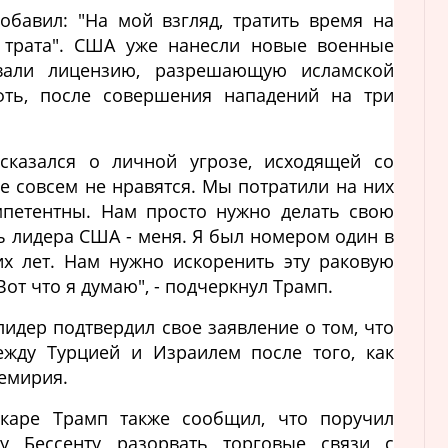
обавил: "На мой взгляд, тратить время на
 трата". США уже нанесли новые военные
вали лицензию, разрешающую исламской
фть, после совершения нападений на три
казался о личной угрозе, исходящей со
е совсем не нравятся. Мы потратили на них
мпетентны. Нам просто нужно делать свою
ть лидера США - меня. Я был номером один в
их лет. Нам нужно искоренить эту раковую
Вот что я думаю", - подчеркнул Трамп.
лидер подтвердил свое заявление о том, что
ежду Турцией и Израилем после того, как
емирия.
каре Трамп также сообщил, что поручил
у Бессенту разорвать торговые связи с