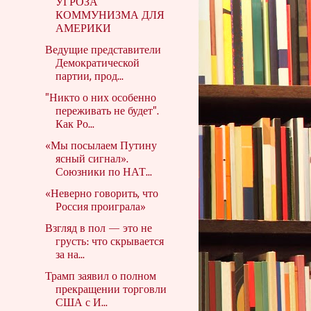
УГРОЗА
КОММУНИЗМА ДЛЯ
АМЕРИКИ
Ведущие представители
Демократической
партии, прод...
"Никто о них особенно
переживать не будет".
Как Ро...
«Мы посылаем Путину
ясный сигнал».
Союзники по НАТ...
«Неверно говорить, что
Россия проиграла»
Взгляд в пол — это не
грусть: что скрывается
за на...
Трамп заявил о полном
прекращении торговли
США с И...