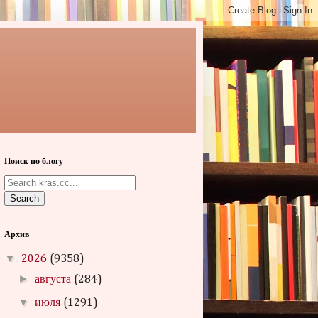
Поиск по блогу
Search
Архив
▼
2026
(9358)
►
августа
(284)
▼
июля
(1291)