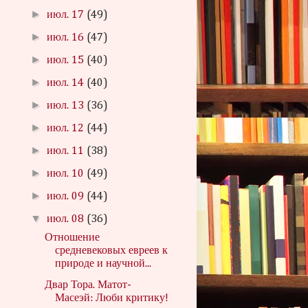
►
июл. 17
(49)
►
июл. 16
(47)
►
июл. 15
(40)
►
июл. 14
(40)
►
июл. 13
(36)
►
июл. 12
(44)
►
июл. 11
(38)
►
июл. 10
(49)
►
июл. 09
(44)
▼
июл. 08
(36)
Отношение
средневековых евреев к
природе и научной...
Двар Тора. Матот-
Масеэй: Люби критику!