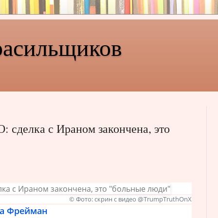
расильщиков
: сделка с Ираном закончена, это
© Фото: скрин с видео @TrumpTruthOnX
а Фрейман