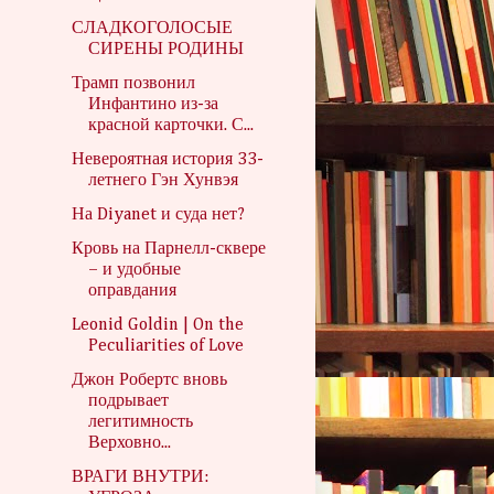
СЛАДКОГОЛОСЫЕ
СИРЕНЫ РОДИНЫ
Трамп позвонил
Инфантино из-за
красной карточки. С...
Невероятная история 33-
летнего Гэн Хунвэя
На Diyanet и суда нет?
Кровь на Парнелл-сквере
– и удобные
оправдания
Leonid Goldin | On the
Peculiarities of Love
Джон Робертс вновь
подрывает
легитимность
Верховно...
ВРАГИ ВНУТРИ: