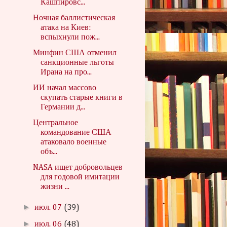
Кашпировс...
Ночная баллистическая
атака на Киев:
вспыхнули пож...
Минфин США отменил
санкционные льготы
Ирана на про...
ИИ начал массово
скупать старые книги в
Германии д...
Центральное
командование США
атаковало военные
объ...
NASA ищет добровольцев
для годовой имитации
жизни ...
►
июл. 07
(39)
►
июл. 06
(48)