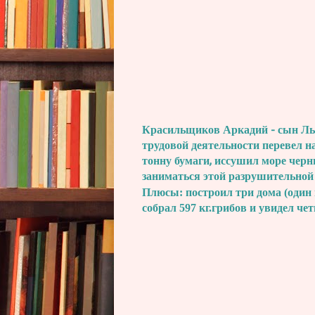
Красильщиков Аркадий - сын Льва
трудовой деятельности перевел н
тонну бумаги, иссушил море черн
заниматься этой разрушительной
Плюсы: построил три дома (один 
собрал 597 кг.грибов и увидел че