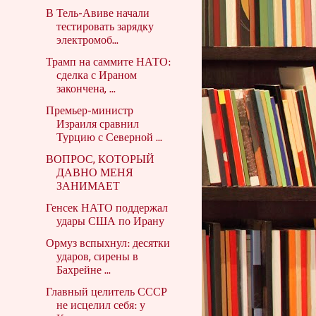
В Тель-Авиве начали
тестировать зарядку
электромоб...
Трамп на саммите НАТО:
сделка с Ираном
закончена, ...
Премьер-министр
Израиля сравнил
Турцию с Северной ...
ВОПРОС, КОТОРЫЙ
ДАВНО МЕНЯ
ЗАНИМАЕТ
Генсек НАТО поддержал
удары США по Ирану
Ормуз вспыхнул: десятки
ударов, сирены в
Бахрейне ...
Главный целитель СССР
не исцелил себя: у