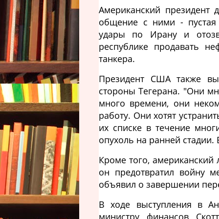
Американский президент д
общение с ними - пустая
удары по Ирану и отоз
республике продавать не
танкера.
Президент США также выс
стороны Тегерана. "Они мн
много времени, они неко
работу. Они хотят устрани
их списке в течение мног
опухоль на ранней стадии. 
Кроме того, американский 
он предотвратил войну м
объявил о завершении пер
В ходе выступления в Ан
министру финансов Скотт