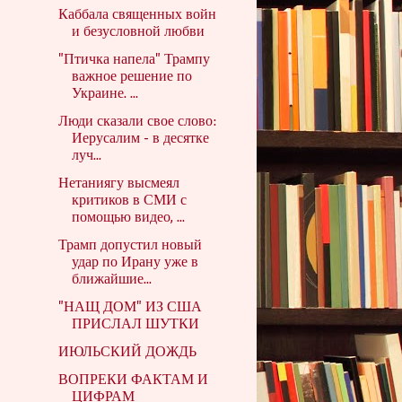
Каббала священных войн
и безусловной любви
"Птичка напела" Трампу
важное решение по
Украине. ...
Люди сказали свое слово:
Иерусалим - в десятке
луч...
Нетаниягу высмеял
критиков в СМИ с
помощью видео, ...
Трамп допустил новый
удар по Ирану уже в
ближайшие...
"НАЩ ДОМ" ИЗ США
ПРИСЛАЛ ШУТКИ
ИЮЛЬСКИЙ ДОЖДЬ
ВОПРЕКИ ФАКТАМ И
ЦИФРАМ