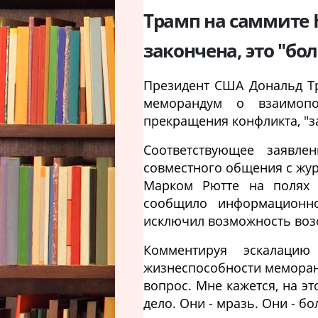
Трамп на саммите 
закончена, это "б
Президент США Дональд Тра
меморандум о взаимоп
прекращения конфликта, "з
Соответствующее заявле
совместного общения с жу
Марком Рютте на полях 
сообщило информационное
исключил возможность воз
Комментируя эскалаци
жизнеспособности меморан
вопрос. Мне кажется, на эт
дело. Они - мразь. Они - 