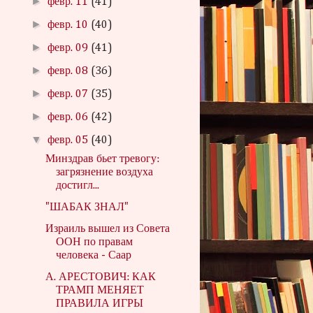
►
февр. 11
(41)
►
февр. 10
(40)
►
февр. 09
(41)
►
февр. 08
(36)
►
февр. 07
(35)
►
февр. 06
(42)
▼
февр. 05
(40)
Минздрав бьет тревогу:
загрязнение воздуха
достигл...
"ШАБАК ЗНАЛ"
Израиль вышел из Совета
ООН по правам
человека - Саар
А. АРЕСТОВИЧ: КАК
ТРАМП МЕНЯЕТ
ПРАВИЛА ИГРЫ