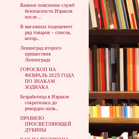
Важное пояснение служб
безопасности Израиля
после ...
В магазинах подешевеет
ряд товаров – список,
котор...
Ленинград второго
пришествия
Ленинграда
ГОРОСКОП НА
ФЕВРАЛЬ 2025 ГОДА
ПО ЗНАКАМ
ЗОДИАКА
Безработица в Израиле
сократилась до
рекордно низк...
ПРАВИЛО
ПРОСВЕТЛЯЮЩЕЙ
ДУБИНЫ