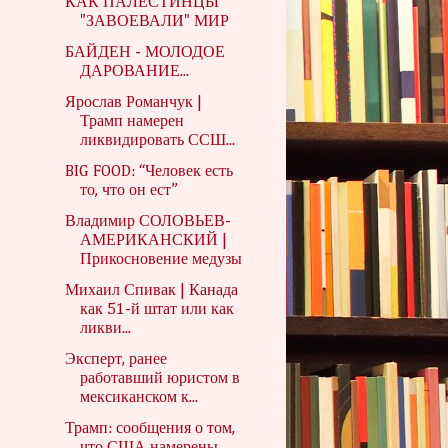
КАК ПАЛЕСТИНЦЫ
"ЗАВОЕВАЛИ" МИР
БАЙДЕН - МОЛОДОЕ
ДАРОВАНИЕ...
Ярослав Романчук |
Трамп намерен
ликвидировать ССШ...
BIG FOOD: “Человек есть
то, что он ест”
Владимир СОЛОВЬЕВ-
АМЕРИКАНСКИЙ |
Прикосновение медузы
Михаил Спивак | Канада
как 51-й штат или как
ликви...
Эксперт, ранее
работавший юристом в
мексиканском к...
Трамп: сообщения о том,