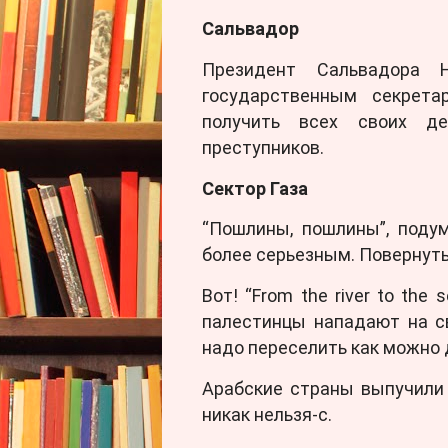
Сальвадор
Президент Сальвадора 
государственным секрет
получить всех своих де
преступников.
Сектор Газа
“
Пошлины, пошлины”, подум
более серьезным. Повернуть
Вот! “From the river to the s
палестинцы нападают на св
надо переселить как можно 
Арабские страны выпучили г
никак нельзя-с.