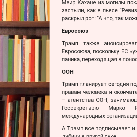
Меир Кахане из могилы пок
застыли, как в пьесе “Ревиз
раскрыл рот: ”А что, так мо
Евросоюз
Трамп также анонсирова
Евросоюза, поскольку ЕС «
паника, переходящая в понос
ООН
Трамп планирует сегодня по
правам человека и оконча
– агентства ООН, занимаю
Госсекретарю Марко Р
международных организаци
А Трамп все подписывает и
дубину в другой руке …