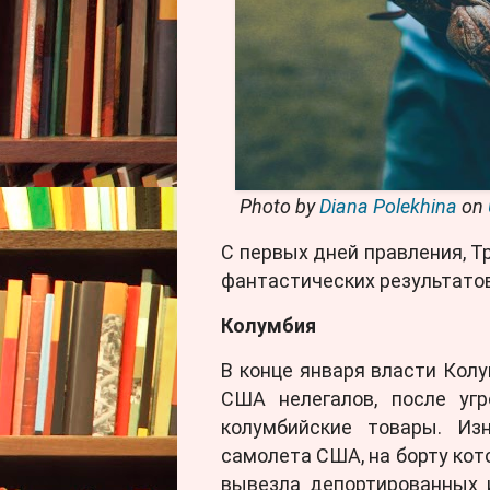
Photo by
Diana Polekhina
on
С первых дней правления, Т
фантастических результатов
Колумбия
В конце января власти Кол
США нелегалов, после уг
колумбийские товары. Из
самолета США, на борту кот
вывезла депортированных 