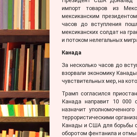
Президент США Дональд Т
импорт товаров из Мек
мексиканским президентом
часов до вступления пошл
мексиканских солдат на гра
и потоком нелегальных мигр
Канада
За несколько часов до всту
взорвали экономику Канады
чувствительных мер, на кот
Трамп согласился приоста
Канада направит 10 000 с
назначит уполномоченного
террористическими организ
Канады и США для борьбы с
оборотом фентанила и отмы