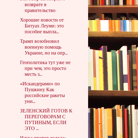
возврате в
правительство
Хорошие новости от
Битуах Леуми: это
пособие выпла...
Трамп возобновил
военную помощь
Украине, но на опр...
Геополитика тут уже не
при чем, это просто
месть з...
«Искандерами» по
Пушкину Как
российские ракеты
уни...
ЗЕЛЕНСКИЙ ГОТОВ К
ПЕРЕГОВОРАМ С
ПУТИНЫМ, ЕСЛИ
ЭТО ...