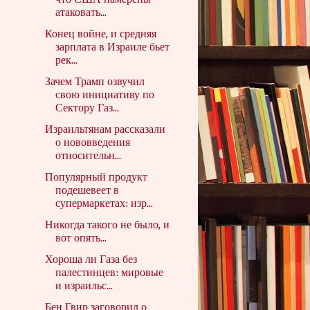
что США намерены
атаковать...
Конец войне, и средняя
зарплата в Израиле бьет
рек...
Зачем Трамп озвучил
свою инициативу по
Сектору Газ...
Израильтянам рассказали
о нововведения
относительн...
Популярный продукт
подешевеет в
супермаркетах: изр...
Никогда такого не было, и
вот опять...
Хороша ли Газа без
палестинцев: мировые
и израильс...
Бен Гвир заговорил о