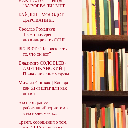
КАК ПАЛЕСТИНЦЫ
"ЗАВОЕВАЛИ" МИР
БАЙДЕН - МОЛОДОЕ
ДАРОВАНИЕ...
Ярослав Романчук |
Трамп намерен
ликвидировать ССШ...
BIG FOOD: “Человек есть
то, что он ест”
Владимир СОЛОВЬЕВ-
АМЕРИКАНСКИЙ |
Прикосновение медузы
Михаил Спивак | Канада
как 51-й штат или как
ликви...
Эксперт, ранее
работавший юристом в
мексиканском к...
Трамп: сообщения о том,