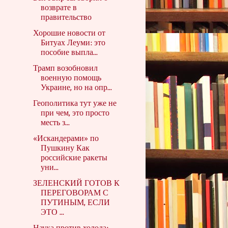
возврате в
правительство
Хорошие новости от
Битуах Леуми: это
пособие выпла...
Трамп возобновил
военную помощь
Украине, но на опр...
Геополитика тут уже не
при чем, это просто
месть з...
«Искандерами» по
Пушкину Как
российские ракеты
уни...
ЗЕЛЕНСКИЙ ГОТОВ К
ПЕРЕГОВОРАМ С
ПУТИНЫМ, ЕСЛИ
ЭТО ...