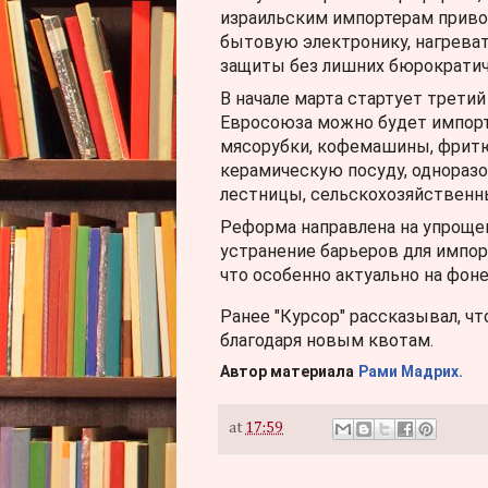
израильским импортерам приво
бытовую электронику, нагрева
защиты без лишних бюрократич
В начале марта стартует третий
Евросоюза можно будет импорт
мясорубки, кофемашины, фритю
керамическую посуду, одноразо
лестницы, сельскохозяйственны
Реформа направлена на упрощен
устранение барьеров для импор
что особенно актуально на фон
Ранее "Курсор" рассказывал, ч
благодаря новым квотам.
Автор материала
Рами Мадрих.
at
17:59