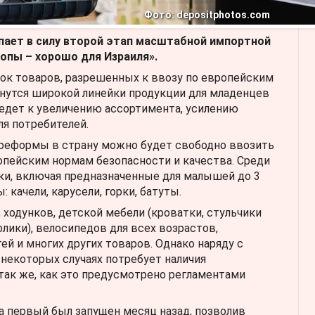
Фото: depositphotos.com
упает в силу второй этап масштабной импортной
опы – хорошо для Израиля».
ок товаров, разрешенных к ввозу по европейским
снутся широкой линейки продукции для младенцев
иведет к увеличению ассортимента, усилению
я потребителей.
 реформы в страну можно будет свободно ввозить
пейским нормам безопасности и качества. Среди
ки, включая предназначенные для малышей до 3
 качели, карусели, горки, батуты.
 ходунков, детской мебели (кроватки, стульчики
лики), велосипедов для всех возрастов,
ей и многих других товаров. Однако наряду с
некоторых случаях потребует наличия
так же, как это предусмотрено регламентами
а первый был запущен месяц назад, позволив