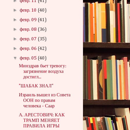
►
февр. 11
(41)
►
февр. 10
(40)
►
февр. 09
(41)
►
февр. 08
(36)
►
февр. 07
(35)
►
февр. 06
(42)
▼
февр. 05
(40)
Минздрав бьет тревогу:
загрязнение воздуха
достигл...
"ШАБАК ЗНАЛ"
Израиль вышел из Совета
ООН по правам
человека - Саар
А. АРЕСТОВИЧ: КАК
ТРАМП МЕНЯЕТ
ПРАВИЛА ИГРЫ