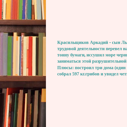
Красильщиков Аркадий - сын Льва
трудовой деятельности перевел н
тонну бумаги, иссушил море черн
заниматься этой разрушительной
Плюсы: построил три дома (один 
собрал 597 кг.грибов и увидел че