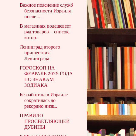
Важное пояснение служб
безопасности Израиля
после ...
В магазинах подешевеет
ряд товаров – список,
котор...
Ленинград второго
пришествия
Ленинграда
ГОРОСКОП НА
ФЕВРАЛЬ 2025 ГОДА
ПО ЗНАКАМ
ЗОДИАКА
Безработица в Израиле
сократилась до
рекордно низк...
ПРАВИЛО
ПРОСВЕТЛЯЮЩЕЙ
ДУБИНЫ