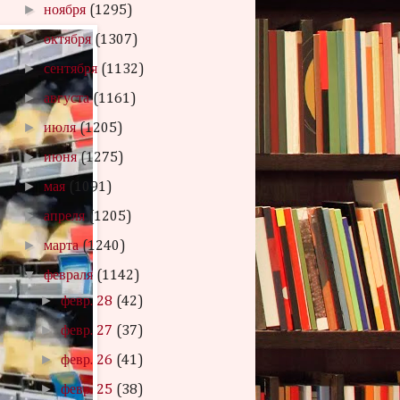
►
ноября
(1295)
►
октября
(1307)
►
сентября
(1132)
►
августа
(1161)
►
июля
(1205)
►
июня
(1275)
►
мая
(1091)
►
апреля
(1205)
►
марта
(1240)
▼
февраля
(1142)
►
февр. 28
(42)
►
февр. 27
(37)
►
февр. 26
(41)
►
февр. 25
(38)