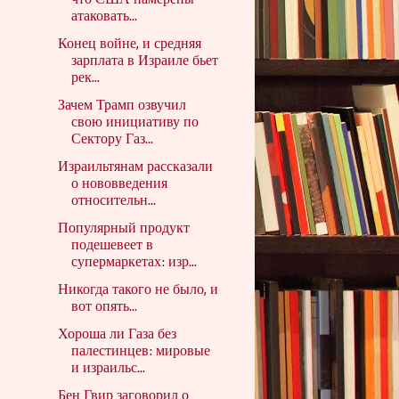
что США намерены
атаковать...
Конец войне, и средняя
зарплата в Израиле бьет
рек...
Зачем Трамп озвучил
свою инициативу по
Сектору Газ...
Израильтянам рассказали
о нововведения
относительн...
Популярный продукт
подешевеет в
супермаркетах: изр...
Никогда такого не было, и
вот опять...
Хороша ли Газа без
палестинцев: мировые
и израильс...
Бен Гвир заговорил о