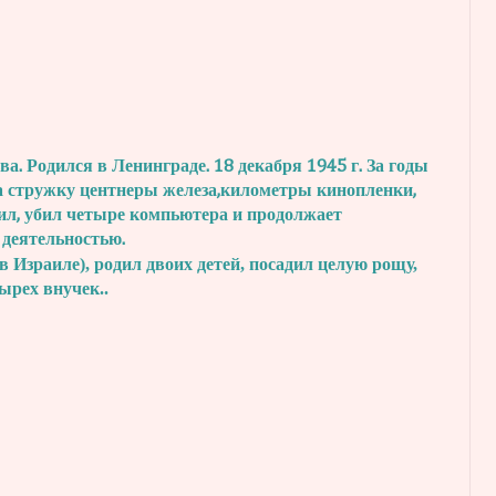
. Родился в Ленинграде. 18 декабря 1945 г.
За годы
а стружку центнеры железа,
километры кинопленки,
ил, убил четыре
компьютера и продолжает
 деятельностью.
в Израиле), родил двоих детей, посадил
целую рощу,
тырех внучек..