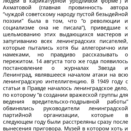
людей в карикатурной уродливой форме”) и
Ахматовой (главная провинность автора
“чуждой советскому народу пустой безыдейной
поэзии” была в том, что “о революции и
социализме она не писала”), приведшие к
шельмованию этих выдающихся мастеров и
запугиванию всех ленинградских писателей,
которые пытались хотя бы аллегорично или
намеками, но правдиво рассказывать о
пережитом. 14 августа того же года появилось
постановление о журналах Звезда и
Ленинград, являвшееся началом атаки на всю
ленинградскую интеллигенцию. В 1949 году c
статьи в Правде началось ленинградское дело,
по которому “в создании вражеской группы для
ведения вредительско-подрывной работы”
обвинялись руководители ленинградской
партийной организации, которые в
следующем году были расстреляны сразу после
вынесения приговора. Музей в котором хоть и