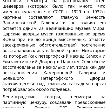
Который несмотря на распродажу сотен
шедевров (которых было так много, что
именно купленные в СССР с 1929 по 1932гг
картины составляют главную ценность
Вашингтонской Галереи и не только ее)
остается одним из Величайших Музеев Мира.
Царские дворцы музеи (взорванные во время
ВОВы при не до конца выясненных, отчасти
засекреченных обстоятельствах) постепенно
восстанавливались в былой красе. Некоторые
из которых (как петергофский каскад Самсон и
Елизаветинский Дворец в Царском Селе) были
восстановлены за несколько лет, тогда как для
восстановления Камероновой Галереи и
Большого Петергофского Дворца
(находящегося над главным каскадом парка)
потребовалось около полувека.
Ленинградские театры, несмотря на
партийную цензуру, создавали превосходные
спектакли. Труппа БДТ Товстоногова