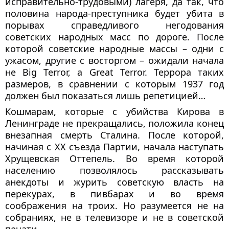
исправительно-трудовыми) лагеря, да так, что
половина народа-преступника будет убита в
порывах справедливого негодования
советских народных масс по дороге. После
которой советские народные массы – одни с
ужасом, другие с восторгом – ожидали начала
не Big Terror, а Great Terror. Террора таких
размеров, в сравнении с которым 1937 год
должен был показаться лишь репетицией…
Кошмарам, которые с убийства Кирова в
Ленинграде не прекращались, положила конец
внезапная смерть Сталина. После которой,
начиная с XX съезда Партии, начала наступать
Хрущевская Оттепель. Во время которой
населению позволялось рассказывать
анекдоты и журить советскую власть на
перекурах, в пивбарах и во время
соображения на троих. Но разумеется не на
собраниях, не в телевизоре и не в советской