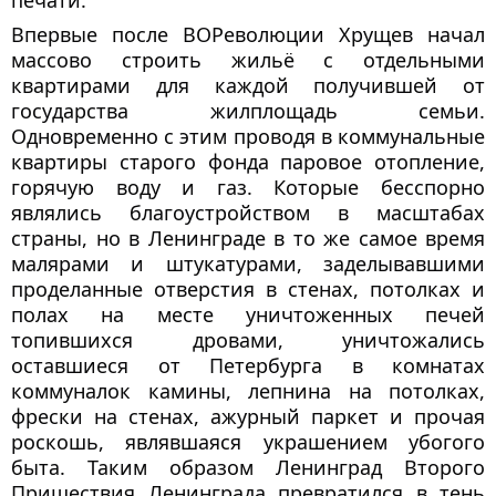
печати.
Впервые после ВОРеволюции Хрущев начал
массово строить жильё с отдельными
квартирами для каждой получившей от
государства жилплощадь семьи.
Одновременно с этим проводя в коммунальные
квартиры старого фонда паровое отопление,
горячую воду и газ. Которые бесспорно
являлись благоустройством в масштабах
страны, но в Ленинграде в то же самое время
малярами и штукатурами, заделывавшими
проделанные отверстия в стенах, потолках и
полах на месте уничтоженных печей
топившихся дровами, уничтожались
оставшиеся от Петербурга в комнатах
коммуналок камины, лепнина на потолках,
фрески на стенах, ажурный паркет и прочая
роскошь, являвшаяся украшением убогого
быта. Таким образом Ленинград Второго
Пришествия Ленинграда превратился в тень