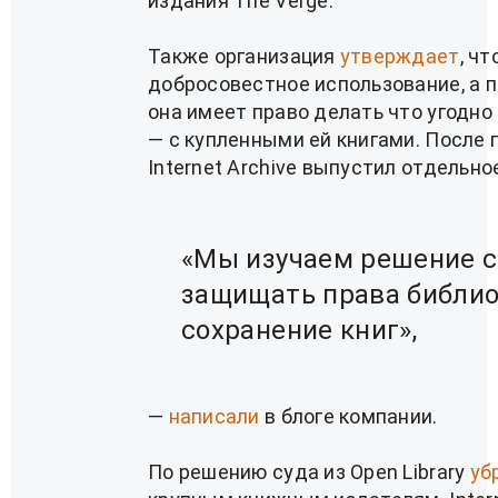
издания The Verge.
Также организация
утверждает
, ч
добросовестное использование, а 
она имеет право делать что угодн
— с купленными ей книгами. После 
Internet Archive выпустил отдельно
«Мы изучаем решение с
защищать права библио
сохранение книг»,
—
написали
в блоге компании.
По решению суда из Open Library
уб