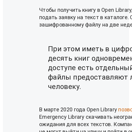
Чтобы получить книгу в Open Librar
подать заявку на текст в каталоге.
зашифрованному файлу на две недел
При этом иметь в цифр
десять книг одновремен
доступе есть отдельный
файлы предоставляют л
человеку.
В марте 2020 года Open Library
позв
Emergency Library скачивать неогра
ожидания для всех текстов. Компа
не могут выйти на улицу и пойти в