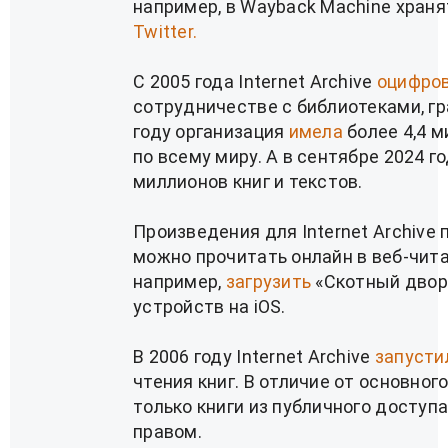
например, в Wayback Machine хран
Twitter.
C 2005 года Internet Archive
оцифро
сотрудничестве с библиотеками, гр
году организация
имела
более 4,4 м
по всему миру. А в сентябре 2024 г
миллионов книг и текстов.
Произведения для Internet Archive
можно прочитать онлайн в веб-чит
например,
загрузить
«Скотный двор
устройств на iOS.
В 2006 году Internet Archive
запусти
чтения книг. В отличие от основного 
только книги из публичного доступ
правом.