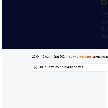
Б
In
чи
пи
ра
Леонид Рахлин
,
специаль
20:04, 10 сентября 2024