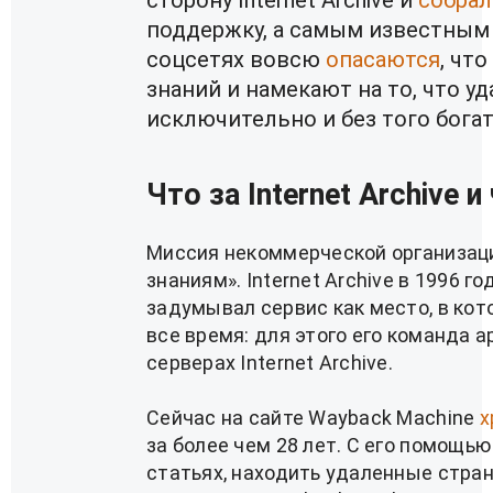
сторону Internet Archive и
собрал
поддержку, а самым известны
соцсетях вовсю
опасаются
, чт
знаний и намекают на то, что 
исключительно и без того бога
Что за Internet Archive 
Миссия некоммерческой организаци
знаниям». Internet Archive в 1996 
задумывал сервис как место, в ко
все время: для этого его команда 
серверах Internet Archive.
Сейчас на сайте Wayback Machine
х
за более чем 28 лет. С его помощь
статьях, находить удаленные стра