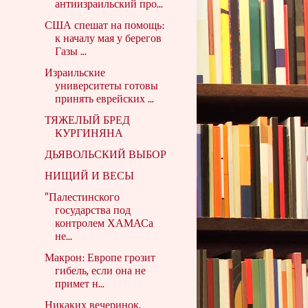
антиизраильский про...
США спешат на помощь:
к началу мая у берегов
Газы ...
Израильские
университеты готовы
принять еврейских ...
ТЯЖЕЛЫЙ БРЕД
КУРГИНЯНА
ДЬЯВОЛЬСКИЙ ВЫБОР
НИЩИЙ И ВЕСЫ
"Палестинского
государства под
контролем ХАМАСа
не...
Макрон: Европе грозит
гибель, если она не
примет н...
Никаких вечеринок,