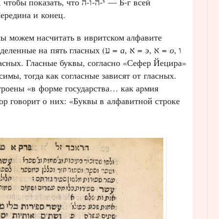
зать, что י‑ה‑ו‑ה — Б‑г всей
ередина и конец.
ы можем насчитать в ивритском алфавите
тридцать две буквы [знака], разделенные на пять гласных (ע =
а
, א =
э
, א =
о
, ו
ласных. Гласные буквы, согласно «Сефер Йецира»
исимы, тогда как согласные зависят от гласных.
троены «в форме государства… как армия
ор говорит о них: «Буквы в алфавитной строке
.