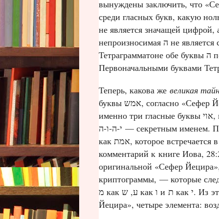
вынуждены заключить, что «Сефер Йецира»
среди гласных букв, какую ноль
не является значащей цифрой, 
непроизносимая ה не является сама гласной, а лишь занимает место гласной. В
Тетраграмматоне обе буквы ה после ו и после י занимают место гласных букв.
Теперь, какова же
великая тай
буквы אמש, согласно «Сефер Йецира»? Дунаш Ибн‑Тамим утверждал, что это
именно три гласные буквы אוי, которые он отождествил с Тетраграмматоном
י‑ה‑ו‑ה — секретным именем. По моему мнению, אמש означает אעו, в то время
как אמת, которое встреча
комментарий к книге Иова, 28:27; С. Закс, היונה, с. 94), 
оригинальной «Сефер Йецира», су
криптограммы, — которые следует расши
מ как ע, ש как ו и ת как י. Из этих четырех букв произошли, согласно «Сефер
Йецира», четыре элемента: возд