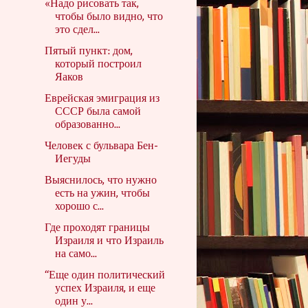
«Надо рисовать так,
чтобы было видно, что
это сдел...
Пятый пункт: дом,
который построил
Яаков
Еврейская эмиграция из
СССР была самой
образованно...
Человек с бульвара Бен-
Иегуды
Выяснилось, что нужно
есть на ужин, чтобы
хорошо с...
Где проходят границы
Израиля и что Израиль
на само...
“Еще один политический
успех Израиля, и еще
один у...