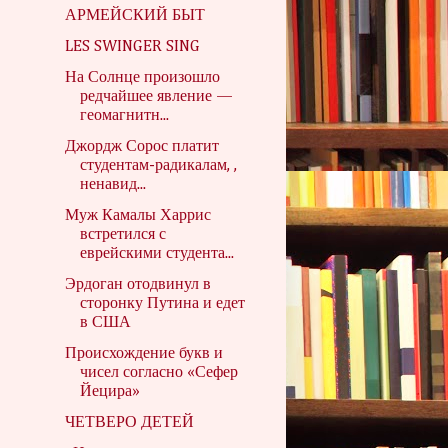
АРМЕЙСКИЙ БЫТ
LES SWINGER SING
На Солнце произошло
редчайшее явление —
геомагнитн...
Джордж Сорос платит
студентам-радикалам, ,
ненавид...
Муж Камалы Харрис
встретился с
еврейскими студента...
Эрдоган отодвинул в
сторонку Путина и едет
в США
Происхождение букв и
чисел согласно «Сефер
Йецира»
ЧЕТВЕРО ДЕТЕЙ