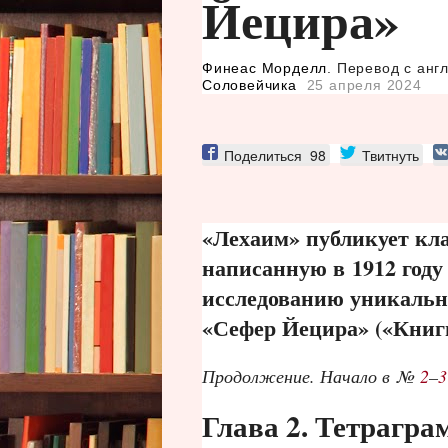
Йецира»
Финеас Морделл
. Перевод с анг
Соловейчика
25 апреля 2024
Поделиться
98
Твитнуть
«Лехаим» публикует кл
написанную в 1912 год
исследованию уникально
«Сефер Йецира» («Книг
Продолжение. Начало в №
2
–
3
Глава 2. Тетрагра