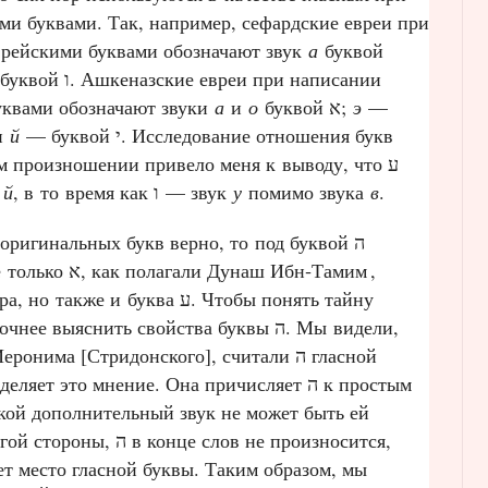
ми буквами. Так, например, сефардские евреи при
врейскими буквами обозначают звук
а
буквой
кеназские евреи при написании
уквами обозначают звуки
а
и
о
буквой א;
э
—
и
й
— буквой י. Исследование отношения букв
м произношении привело меня к выводу, что ע
—
й
, в то время как ו — звук
у
помимо звука
в
.
оригинальных букв верно, то под буквой ה
Тетраграмматона скрывается не только א, как полагали Дунаш Ибн‑Тамим
,
и буква ע. Чтобы понять тайну
выяснить свойства буквы ה. Мы видели,
нима [Стридонского], считали ה гласной
т это мнение. Она причисляет ה к простым
акой дополнительный звук не может быть ей
ы, ה в конце слов не произносится,
ает место гласной буквы. Таким образом, мы