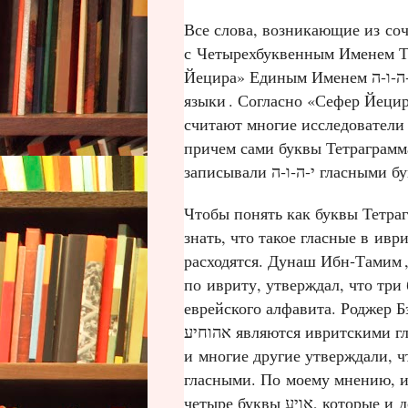
Все слова, возникающие из соч
с Четырехбуквенным Именем Тв
Йецира» Единым Именем י‑ה‑ו‑ה, из которого произошло все творение и все
языки
. Согласно «Сефер Йецир
считают многие исследователи 
причем сами буквы Тетраграмм
записывали י‑ה‑ו‑ה глас
Чтобы понять как буквы Тетра
знать, что такое гласные в ивр
расходятся. Дунаш Ибн‑Тамим
по ивриту, утверждал, что три буквы אוי являются подлинн
еврейского алфавита. Роджер 
אהוחיע являются ивритскими гласными. Вместе с тем Иероним [Стридонский]
и многие другие утверждали, что пять букв אהויע
гласными. По моему мнению, 
четыре буквы אויע, которые и до сих пор используются в качестве гласных при