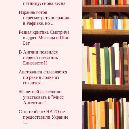
пятницу: снова весна
Израиль готов
пересмотреть операцию
в Рафиахе, но ...
Резкая критика Смотрича
в адрес Моссада и Шин
Бет
В Англии появился
первый памятник
Елизавете II
Австралиец сплавляется
по реке в лодке из
гигантск...
60-летней разрешили
участвовать в "Мисс
Аргентина"...
​​​​​​​Столтенберг: НАТО не
предоставили Украине
т...