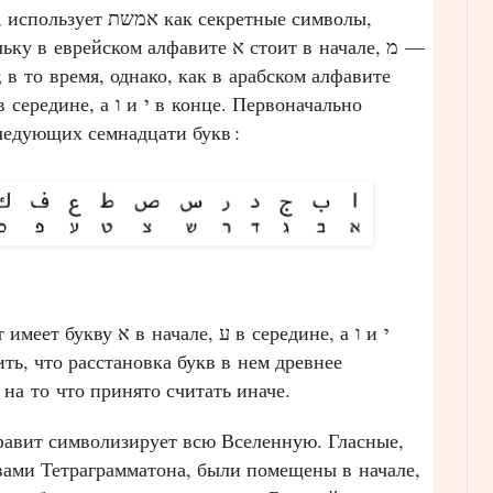
к секретные символы,
следующих семнадцати букв
:
е, ע в середине, а ו и י
ить, что расстановка букв в нем древнее
 на то что принято считать иначе.
лфавит символизирует всю Вселенную. Гласные,
ами Тетраграмматона, были помещены в начале,