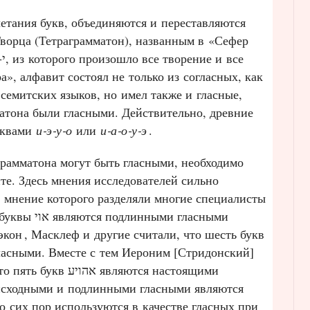
етания букв, объединяются и переставляются
орца (Тетраграмматон), названным в «Сефер
а», алфавит состоял не только из согласных, как
семитских языков, но имел также и гласные,
атона были гласными. Действительно, древние
ными буквами
и‑э‑у‑о
или
и‑а‑о‑у‑э
.
грамматона могут быть гласными, необходимо
ите. Здесь мнения исследователей сильно
, мнение которого разделяли многие специалисты
ыми гласными
Бэкон
, Масклеф и другие считали, что шесть букв
 являются настоящими
исходными и подлинными гласными являются