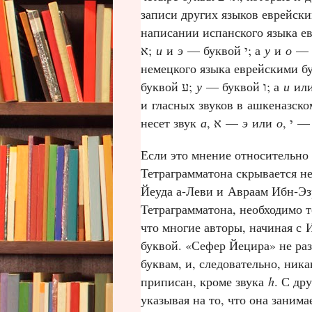
записи других языков еврейски
написании испанского языка е
א;
и
и
э
— буквой י; а
у
и
о
— буквой ו. Аш
немецкого языка еврейскими б
буквой ע;
у
— буквой ו; а
и
ил
и гласных звуков в ашкеназско
несет звук
а
, א —
э
или
о
, י 
Если это мнение относительно 
Йеуда а‑Леви и Авраам Ибн‑Эзра, но также 
Тетраграмматона, необходимо точнее 
что многие авторы, начиная с Иеро
буквой. «Сефер Йецира» не разделяе
буквам, и, следовательно, ник
приписан, кроме звука
h
. С другой сторон
указывая на то, что она заним