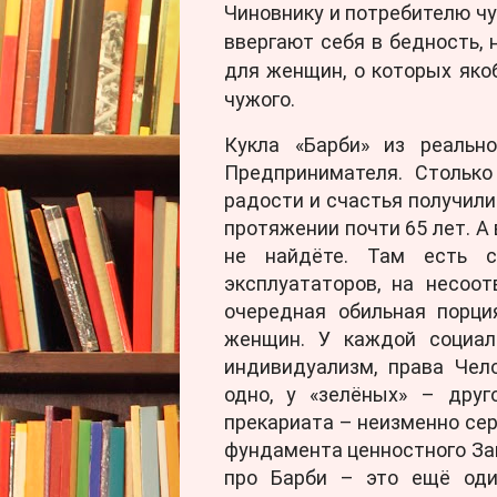
Чиновнику и потребителю чу
ввергают себя в бедность, 
для женщин, о которых яко
чужого.
Кукла «Барби» из реальн
Предпринимателя. Столько
радости и счастья получили
протяжении почти 65 лет. А
не найдёте. Там есть с
эксплуататоров, на несоот
очередная обильная порци
женщин. У каждой социал
индивидуализм, права Чел
одно, у «зелёных» – друг
прекариата – неизменно сер
фундамента ценностного За
про Барби – это ещё оди