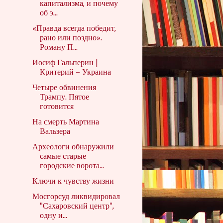
капитализма, и почему
об э...
«Правда всегда победит,
рано или поздно».
Роману П...
Иосиф Гальперин |
Критерий – Украина
Четыре обвинения
Трампу. Пятое
готовится
На смерть Мартина
Вальзера
Археологи обнаружили
самые старые
городские ворота...
Ключи к чувству жизни
Мосгорсуд ликвидировал
"Сахаровский центр",
одну и...