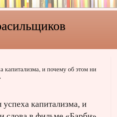
расильщиков
а капитализма, и почему об этом ни
»
 успеха капитализма, и
ни слова в фильме «Барби»