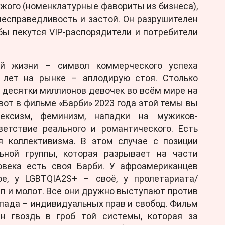
жого (номенклатурные фавориты из бизнеса),
несправедливость и застой. Он разрушителен
бы пекутся VIP-распорядители и потребители
ой жизни – символ коммерческого успеха
 лет на рынке – аплодирую стоя. Столько
 десятки миллионов девочек во всём мире на
 вот в фильме «Барби» 2023 года этой темы вы
ексизм, феминизм, нападки на мужиков-
ветствие реального и романтического. Есть
я коллективизма. В этом случае с позиции
ьной группы, которая разрывает на части
овека есть своя Барби. У афроамериканцев
ое, у LGBTQIA2S+ – своё, у пролетариата/
п и молот. Все они дружно выступают против
пада – индивидуальных прав и свобод. Фильм
н гвоздь в гроб той системы, которая за