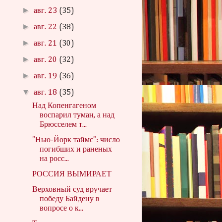
►
авг. 23
(35)
►
авг. 22
(38)
►
авг. 21
(30)
►
авг. 20
(32)
►
авг. 19
(36)
▼
авг. 18
(35)
Над Копенгагеном
воспарил туман, а над
Брюсселем т...
"Нью-Йорк таймс": число
погибших и раненых
на росс...
РОССИЯ ВЫМИРАЕТ
Верховный суд вручает
победу Байдену в
вопросе о к...