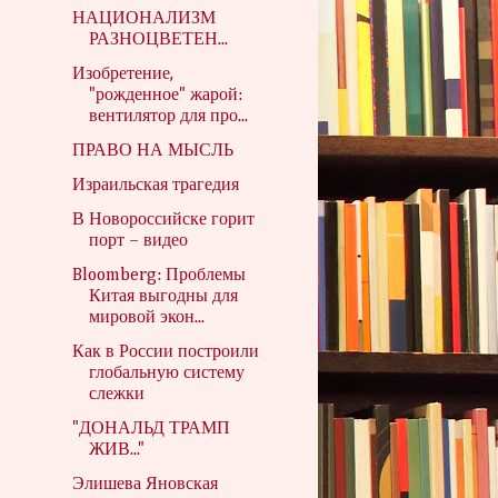
НАЦИОНАЛИЗМ
РАЗНОЦВЕТЕН...
Изобретение,
"рожденное" жарой:
вентилятор для про...
ПРАВО НА МЫСЛЬ
Израильская трагедия
В Новороссийске горит
порт – видео
Bloomberg: Проблемы
Китая выгодны для
мировой экон...
Как в России построили
глобальную систему
слежки
"ДОНАЛЬД ТРАМП
ЖИВ..."
Элишева Яновская