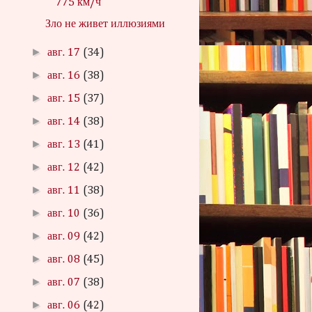
775 км/ч
Зло не живет иллюзиями
►
авг. 17
(34)
►
авг. 16
(38)
►
авг. 15
(37)
►
авг. 14
(38)
►
авг. 13
(41)
►
авг. 12
(42)
►
авг. 11
(38)
►
авг. 10
(36)
►
авг. 09
(42)
►
авг. 08
(45)
►
авг. 07
(38)
►
авг. 06
(42)