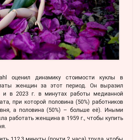
ahl оценил динамику стоимости куклы в
платы женщин за этот период. Он выразил
. и в 2023 г. в минутах работы медианной
та, при которой половина (50%) работников
вня, а половина (50%) – больше её). Иными
ла работать женщина в 1959 г., чтобы купить
ня.
ить 112,3 минуты (почти 2 часа) труда, чтобы