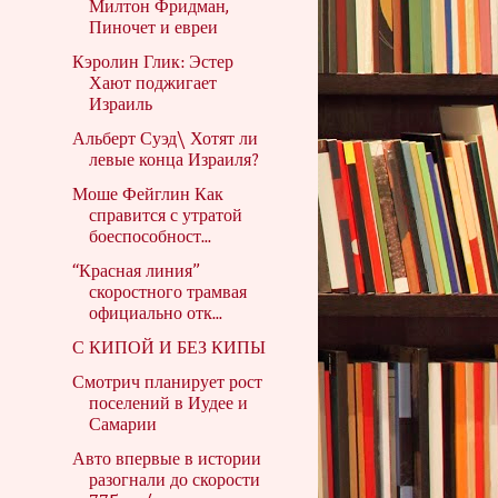
Милтон Фридман,
Пиночет и евреи
Кэролин Глик: Эстер
Хают поджигает
Израиль
Альберт Суэд\ Хотят ли
левые конца Израиля?
Моше Фейглин Как
справится с утратой
боеспособност...
“Красная линия”
скоростного трамвая
официально отк...
С КИПОЙ И БЕЗ КИПЫ
Смотрич планирует рост
поселений в Иудее и
Самарии
Авто впервые в истории
разогнали до скорости