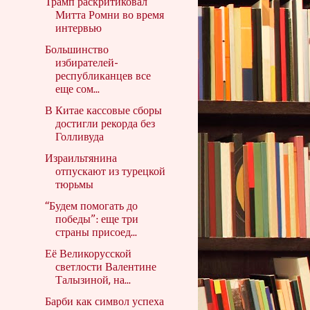
Трамп раскритиковал
Митта Ромни во время
интервью
Большинство
избирателей-
республиканцев все
еще сом...
В Китае кассовые сборы
достигли рекорда без
Голливуда
Израильтянина
отпускают из турецкой
тюрьмы
“Будем помогать до
победы”: еще три
страны присоед...
Её Великорусской
светлости Валентине
Талызиной, на...
Барби как символ успеха