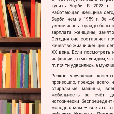
купить Барби. В 2023 г.
Работающая женщина сегод
Барби, чем в 1959 г. За 
увеличилась гораздо больше
зарплата женщины, занят
Сегодня она составляет поч
качество жизни женщин сего
XX века. Если посмотреть
инфляции, то мы увидим, ч
гг. почти удвоились, а мужч
Резкое улучшение качес
произошло, прежде всего, и
стиральные машины, всев
мобильность за счёт до
исторически беспрецедент
молодых мам – всё это ст
субъекта. Имя ему – Предпр