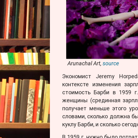
Arunachal Art,
source
Экономист Jeremy Horped
контексте изменения зар
стоимость Барби в 1959 г
женщины (срединная зарпла
получает меньше этого уро
словами, сколько должна бы
куклу Барби, и сколько сегод
В 1959 г. нужно было потрат