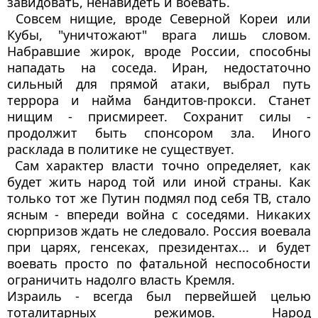
завидовать, ненавидеть и воевать.
 Совсем нищие, вроде Северной Кореи или 
Кубы, "уничтожают" врага лишь словом. 
Набравшие жирок, вроде России, способны 
нападать на соседа. Иран, недостаточно 
сильный для прямой атаки, выбрал путь 
террора и найма бандитов-прокси. Станет 
нищим - присмиреет. Сохранит силы - 
продолжит быть спонсором зла. Иного 
расклада в политике не существует.
 Сам характер власти точно определяет, как 
будет жить народ той или иной страны. Как 
только тот же Путин подмял под себя ТВ, стало 
ясным - впереди война с соседями. Никаких 
сюрпризов ждать не следовало. Россия воевала 
при царях, генсеках, президентах... и будет 
воевать просто по фатальной неспособности 
ограничить надолго власть Кремля.
Израиль - всегда был первейшей целью 
тоталитарных режимов. Народ 