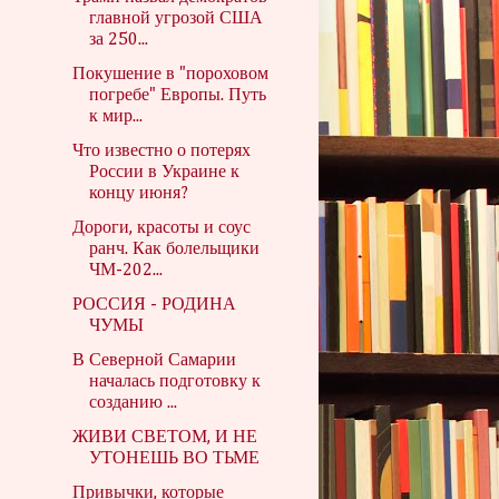
главной угрозой США
за 250...
Покушение в "пороховом
погребе" Европы. Путь
к мир...
Что известно о потерях
России в Украине к
концу июня?
Дороги, красоты и соус
ранч. Как болельщики
ЧМ-202...
РОССИЯ - РОДИНА
ЧУМЫ
В Северной Самарии
началась подготовку к
созданию ...
ЖИВИ СВЕТОМ, И НЕ
УТОНЕШЬ ВО ТЬМЕ
Привычки, которые