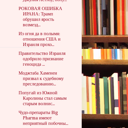
Джулия Летлоу, полу...
РОКОВАЯ ОШИБКА
ИРАНА: Трамп
обрушил ярость
возмезд...
Из огня да в полымя:
отношения США и
Израиля прохо...
Правительство Израиля
одобрило признание
геноцида ...
Моджтаба Хаменеи
призвал к судебному
преследованию...
Попугай из Южной
Каролины стал самым
старым волнис...
Чудо‑препараты Big
Pharma имеют
неприятный побочны...