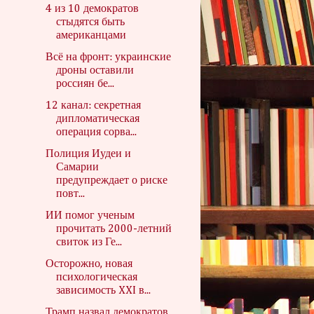
4 из 10 демократов
стыдятся быть
американцами
Всё на фронт: украинские
дроны оставили
россиян бе...
12 канал: секретная
дипломатическая
операция сорва...
Полиция Иудеи и
Самарии
предупреждает о риске
повт...
ИИ помог ученым
прочитать 2000-летний
свиток из Ге...
Осторожно, новая
психологическая
зависимость XXI в...
Трамп назвал демократов