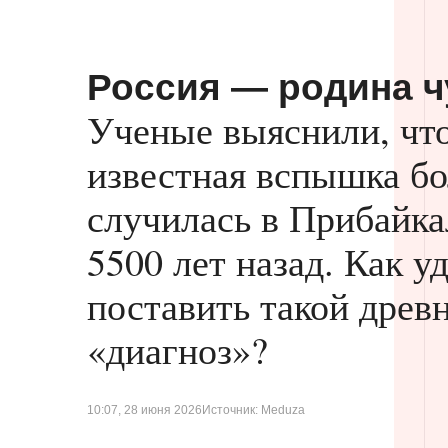
Россия — родина 
Ученые выяснили, что
известная вспышка бо
случилась в Прибайка
5500 лет назад. Как у
поставить такой древ
«диагноз»?
10:07, 28 июня 2026
Источник: Meduza