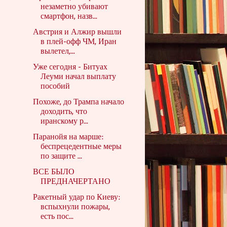
незаметно убивают
смартфон, назв...
Австрия и Алжир вышли
в плей-офф ЧМ, Иран
вылетел,...
Уже сегодня - Битуах
Леуми начал выплату
пособий
Похоже, до Трампа начало
доходить, что
иранскому р...
Паранойя на марше:
беспрецедентные меры
по защите ...
ВСЕ БЫЛО
ПРЕДНАЧЕРТАНО
Ракетный удар по Киеву:
вспыхнули пожары,
есть пос...