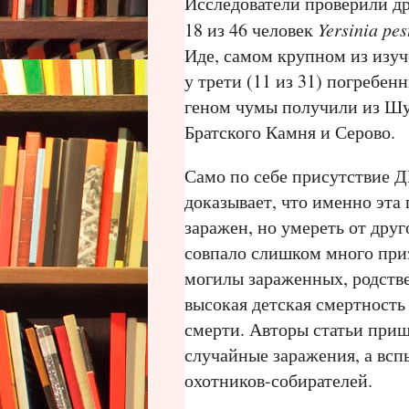
Исследователи проверили д
18 из 46 человек
Yersinia pes
Иде, самом крупном из изу
у трети (11 из 31) погребе
геном чумы получили из Шу
Братского Камня и Серово.
Само по себе присутствие Д
доказывает, что именно эта
заражен, но умереть от дру
совпало слишком много приз
могилы зараженных, родств
высокая детская смертность
смерти. Авторы статьи приш
случайные заражения, а вс
охотников-собирателей.