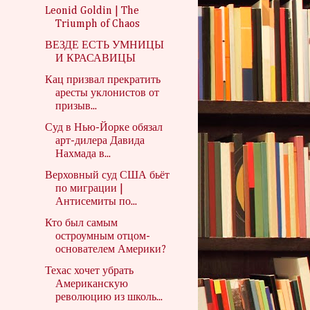
Leonid Goldin | The
Triumph of Chaos
ВЕЗДЕ ЕСТЬ УМНИЦЫ
И КРАСАВИЦЫ
Кац призвал прекратить
аресты уклонистов от
призыв...
Суд в Нью-Йорке обязал
арт-дилера Давида
Нахмада в...
Верховный суд США бьёт
по миграции |
Антисемиты по...
Кто был самым
остроумным отцом-
основателем Америки?
Техас хочет убрать
Американскую
революцию из школь...