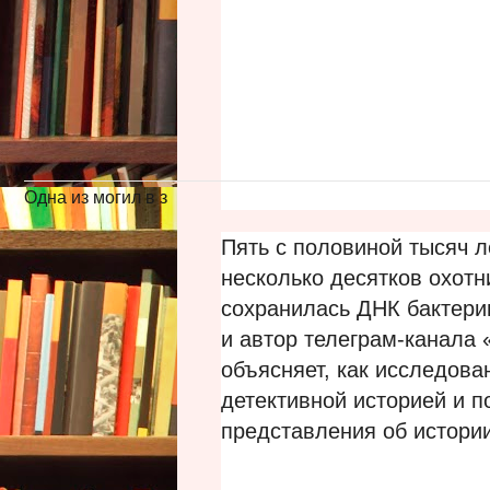
Одна из могил в з
Пять с половиной тысяч л
несколько десятков охотн
сохранилась ДНК бактери
и автор телеграм-канала 
объясняет, как исследова
детективной историей и п
представления об истори