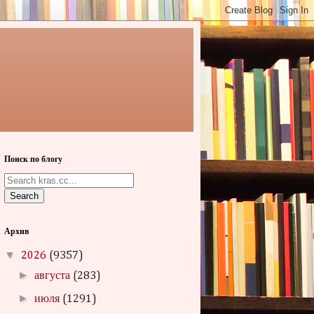
Поиск по блогу
Search
Архив
▼
2026
(9357)
►
августа
(283)
►
июля
(1291)