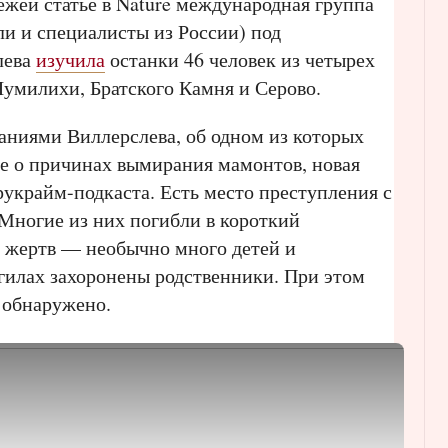
вежей статье в Nature международная группа
ли и специалисты из России) под
лева
изучила
останки 46 человек из четырех
умилихи, Братского Камня и Серово.
ваниями Виллерслева, об одном из которых
е о причинах вымирания мамонтов, новая
украйм-подкаста. Есть место преступления с
Многие из них погибли в короткий
 жертв — необычно много детей и
гилах захоронены родственники. При этом
е обнаружено.