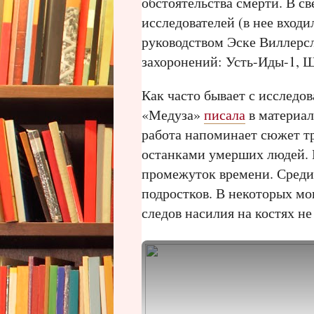
обстоятельства смерти. В с
исследователей (в нее входи
руководством Эске Виллерс
захоронений: Усть-Иды-1, Ш
Как часто бывает с исследо
«Медуза»
писала
в материал
работа напоминает сюжет тр
останками умерших людей. 
промежуток времени. Среди
подростков. В некоторых мо
следов насилия на костях н