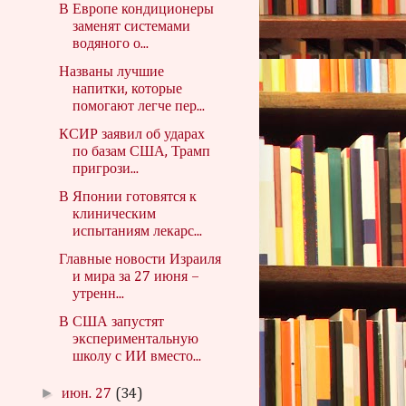
В Европе кондиционеры
заменят системами
водяного о...
Названы лучшие
напитки, которые
помогают легче пер...
КСИР заявил об ударах
по базам США, Трамп
пригрози...
В Японии готовятся к
клиническим
испытаниям лекарс...
Главные новости Израиля
и мира за 27 июня –
утренн...
В США запустят
экспериментальную
школу с ИИ вместо...
►
июн. 27
(34)