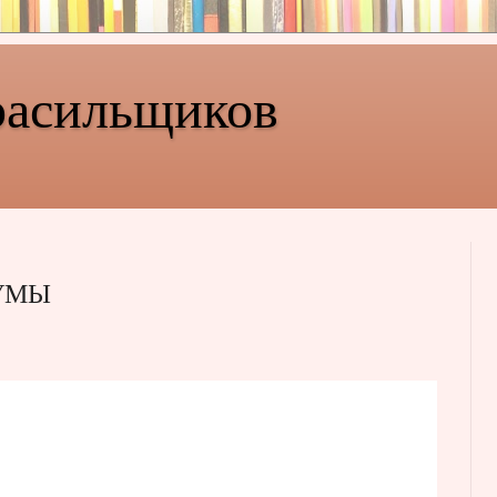
расильщиков
ЧУМЫ