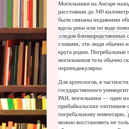
Могильники на Ангаре наход
расстоянии до 340 километр
были связаны недавними об
вдоль реки или по воде пом
следов близкородственных 
словами, эти люди обычно н
круга родни. Погребальные 
могильников тела обычно ск
перпендикулярно.
Для археологов, в частности
государственного университ
РАН, могильники — один из
прибайкальских охотников-с
погребальному инвентарю,
можно восстановить не толь