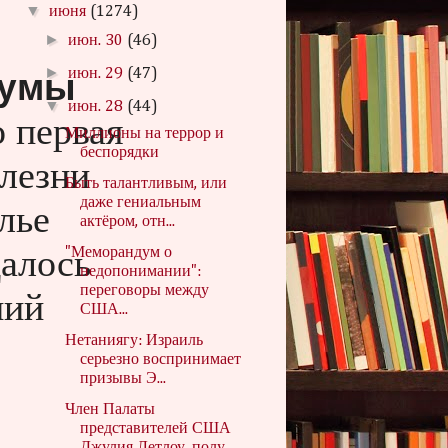
▼
июня
(1274)
►
июн. 30
(46)
►
июн. 29
(47)
чумы
▼
июн. 28
(44)
 первая
Миллионы на террор и
беспорядки
лезни
Быть талантливым, или
лье
даже гениальным
актёром, отн...
далось
"Меморандум о
недопонимании":
ний
переговоры между
США...
Нетаниягу: Израиль
серьезно воспринимает
призывы Э...
Член Палаты
представителей США