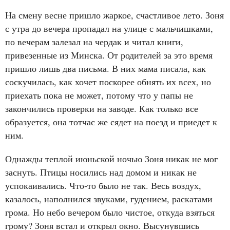
На смену весне пришло жаркое, счастливое лето. Зоня
с утра до вечера пропадал на улице с мальчишками,
по вечерам залезал на чердак и читал книги,
привезенные из Минска. От родителей за это время
пришло лишь два письма. В них мама писала, как
соскучилась, как хочет поскорее обнять их всех, но
приехать пока не может, потому что у папы не
закончились проверки на заводе. Как только все
образуется, она тотчас же сядет на поезд и приедет к
ним.
Однажды теплой июньской ночью Зоня никак не мог
заснуть. Птицы носились над домом и никак не
успокаивались. Что‑то было не так. Весь воздух,
казалось, наполнился звуками, гудением, раскатами
грома. Но небо вечером было чистое, откуда взяться
грому? Зоня встал и открыл окно. Высунувшись