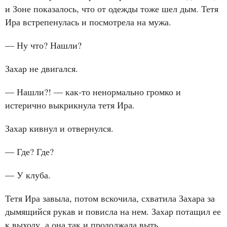
и Зоне показалось, что от одежды тоже шел дым. Тетя
Ира встрепенулась и посмотрела на мужа.
— Ну что? Нашли?
Захар не двигался.
— Нашли?! — как‑то ненормально громко и
истерично выкрикнула тетя Ира.
Захар кивнул и отвернулся.
— Где? Где?
— У клуба.
Тетя Ира завыла, потом вскочила, схватила Захара за
дымящийся рукав и повисла на нем. Захар потащил ее
к выходу, а она так и продолжала выть.