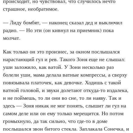
происходит, но чувствовал, что случилось нечто
страшное, необратимое.
— Лиду бомбят, — наконец сказал дед и выключил
радио. — Но эти (он кивнул на приемник) пока
молчат.
Как только он это произнес, за окном послышался
нарастающий гул и рев. Такого Зоня еще не слышал:
уши заложило, как ватой. У Зони несколько раз
болели уши, мама делала ватные компрессы, а сверху
повязывала платочек, как девочке. Ходишь с такой
ватной головой, и звуки долетают откуда‑то издалека,
и не поймешь, то ли они во сне, то ли наяву. Так и
здесь — Зоня никак не мог понять, слышит ли гул на
самом деле или он ему только мерещится. Но потом
громыхнуло, да так сильно, что где‑то в доме
послышался звон битого стекла. Заплакала Сонечка, и