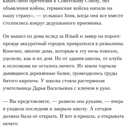
каких‑либо претензий к Советскому Союзу, без
объявления войны, германские войска напали на
нашу страну», — услышал Зоня, когда они все вместе
столпились вокруг дедушкиного приемника.
Он вышел из дома вслед за Ильей и замер на пороге:
прежде аккуратный городок превратился в развалины.
Конечно, многие дома, которым в эту ночь повезло,
уцелели, как и их дом. Но от здания школы, от клуба
и исполкома не осталось ничего. Из земли торчали
дымящиеся деревянные балки, громоздились груды
битого кирпича. У школы стояла растерянная
учительница Дарья Васильевна с ключом в руке.
— Вы представляете, — развела она руками, — вчера
я уходила последняя и закрыла школу. А сегодня
должна была ее открыть. И вот я пришла, а открывать
нечего.